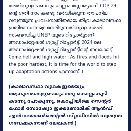
അതിനുള്ള പണവും എല്ലാം സ്ലോമട്ടാണ്. COP 29
ന്റെ ഗതി നാം കണ്ടു. വർദ്ധിക്കുന്ന താപനില
വരുത്തുന്ന പ്രവചനാതീതമായ തീവ്ര കാലാവസ്ഥാ
പ്രതിഭാസങ്ങളെ നേരിടുന്നതിനുള്ള ശേഷി
സംബന്ധിച്ച UNEP യുടെ റിപ്പോർട്ടാണ്
അഡാപ്റ്റേഷൻ ഗ്യാപ്പ് റിപ്പോർട്ട്. 2024 ലെ
അഡാപ്റ്റേഷൻ ഗ്യാപ്പ് റിപ്പോർട്ടിന്റെ തലക്കെട്ട്
Come hell and high water : As fires and floods hit
the poor hardest, it is time for the world to step
up adaptation actions എന്നാണ്. l
(കാലാവസ്ഥാ വ്യഥകളുടെയും
ആകുലതകളുടെയും ഒരു കൊല്ലംകൂടി
കടന്നു പോകുന്നു. കൊച്ചിയിലെ സെന്റർ
ഫോർ സോഷ്യോ ഇക്കണോമിക്‌ ആൻഡ്‌
എൻവയോൺമെന്റൽ സ്‌റ്റഡീസിൽ സ്വതന്ത്ര
ഗവേഷകനാണ് ലേഖകൻ.)