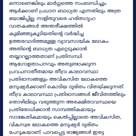
ഒന്നാണെങ്കിലും മാർഗ്ഗത്തെ സംബന്ധിച്ചും
ആർക്കാണ് പ്രധാന ബാധ്യത എന്നതിലും അത്ര
യോജിപ്പില്ല. നാളിതുവരെ ഹരിതഗൃഹ
വാതകങ്ങൾ അന്തരീക്ഷത്തിൽ
കുമിഞ്ഞുകൂടിയതിന്റെ വർദ്ധിച്ച
ഉത്തരവാദിത്തമുള്ള വ്യാവസായിക ലോകം
അതിന്റെ ബാധ്യത ഏറ്റെടുക്കാൻ
തയ്യാറല്ലാത്തതാണ് പ്രതിസന്ധി.
ആഗോളതാപനവും അതുണ്ടാക്കുന്ന
പ്രവചനാതീതമായ തീവ്ര കാലാവസ്ഥാ
പ്രതിഭാസങ്ങളും അവികസിത ലോകത്തെ
മനുഷ്യർക്കാണ് കൊടിയ ദുരിതം വിതയ്ക്കുന്നത്.
തീവ്ര കാലാവസ്ഥാ പ്രതിഭാസങ്ങൾ ജീവിതത്തിലും
തൊഴിലിലും വരുത്തുന്ന അരക്ഷിതാവസ്ഥയെ
പ്രതിരോധിക്കാൻ സാമ്പത്തികമായും
സാങ്കേതികമായും കെൽപ്പില്ലാതെ അവികസിത,
വികസ്വര ലോകത്തെ മനുഷ്യർ ദുരിതം
പേറുകയാണ്. പാവപ്പെട്ട രാജ്യങ്ങൾ ഇരട്ട