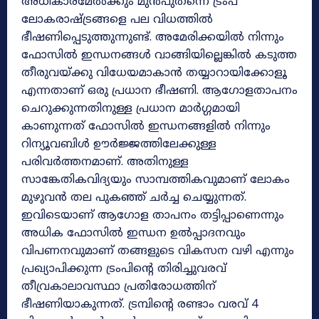
അധികാരമേൽക്കും മുൻപുതന്നെ ട്രംപ്
ലോകരാഷ്ട്രങ്ങളെ പല വിധത്തിൽ
ഭീഷണിപ്പെടുത്തുന്നുണ്ട്. അമേരിക്കയിൽ നിന്നും
ഫോസിൽ ഇന്ധനങ്ങൾ വാങ്ങിയില്ലെങ്കിൽ കടുത്ത
തീരുവയ്ക്കു വിധേയമാകാൻ തയ്യാറായിക്കോളൂ
എന്നതാണ് ഒരു പ്രധാന ഭീഷണി. ആഗോളതാപനം
ചെറുക്കുന്നതിനുള്ള പ്രധാന മാർഗ്ഗമായി
കാണുന്നത് ഫോസിൽ ഇന്ധനങ്ങളിൽ നിന്നും
റിന്യൂവബിൾ ഊർജ്ജത്തിലേക്കുള്ള
പരിവർത്തനമാണ്. അതിനുള്ള
സാങ്കേതികവിദ്യയും സാമ്പത്തികവുമാണ് ലോകം
മുഴുവൻ തല പുകഞ്ഞ് ചർച്ച ചെയ്യുന്നത്.
ഇവിടെയാണ് ആഗോള താപനം തട്ടിപ്പാണെന്നും
അധിക ഫോസിൽ ഇന്ധന ഉൽപ്പാദനവും
വിപണനവുമാണ് തങ്ങളുടെ വികസന വഴി എന്നും
പ്രഖ്യാപിക്കുന്ന ട്രംപിന്റെ തിരിച്ചുവരവ്
തീവ്രകാലാവസ്ഥാ പ്രതിരോധത്തിന്
ഭീഷണിയാകുന്നത്. ട്രമ്പിന്റെ രണ്ടാം വരവ് 4