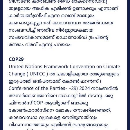
ഗിഗാടൺ കാർബൺ ഡൈ ഓക്സൈഡിനു
തുല്യമായ അധിക എമിഷൻ ഉണ്ടാക്കും എന്നാണ്
കാർബൺബ്രീഫ് എന്ന വെബ് മാദ്ധ്യമം
കണക്കുകൂട്ടുന്നത്. കാലാവസ്ഥാ അജൻഡയെ
സംബന്ധിച്ച് അതീവ നിർണ്ണായകമായ
സംഭവവികാസമാണ് ഡൊണാൾഡ് ട്രംപിന്റെ
രണ്ടാം വരവ് എന്നു പറയാം.
COP29
United Nations Framework Convention on Climate
Change ( UNFCC ) ൽ പങ്കാളികളായ രാജ്യങ്ങളുടെ
ഇരുപത്തി ഒൻപതാമത് കോൺഫറൻസ് (
Conference of the Parties- –29) 2024 നവംബറിൽ
അസർബൈജാനിലെ ബാക്കുവിൽ നടന്നു. ഒരു
ഫിനാൻസ് COP ആയിട്ടാണ് ബാക്കു
കോൺഫറൻസിനെ ലോകം നോക്കിക്കണ്ടത്.
കാലാവസ്ഥാ വ്യഥകളെ നേരിടുന്നതിനും
വികസനത്തെയും എമിഷൻ ലക്ഷ്യങ്ങളെയും