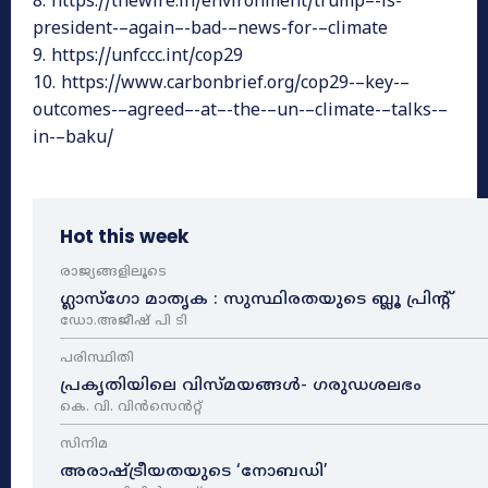
8. https://thewire.in/environment/trump–-is-
president-–again–-bad-–news-for-–climate
9. https://unfccc.int/cop29
10. https://www.carbonbrief.org/cop29-–key-–
outcomes-–agreed–-at–-the-–un-–climate-–talks-–
in-–baku/
Hot this week
രാജ്യങ്ങളിലൂടെ
ഗ്ലാസ്ഗോ മാതൃക : സുസ്ഥിരതയുടെ ബ്ലൂ പ്രിന്റ്
ഡോ.അജീഷ് പി ടി
പരിസ്ഥിതി
പ്രകൃതിയിലെ വിസ്മയങ്ങൾ- ഗരുഡശലഭം
കെ. വി. വിൻസെൻറ്റ്
സിനിമ
അരാഷ്‌ട്രീയതയുടെ ‘നോബഡി’