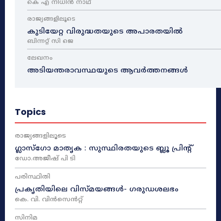
കെ എ നിധിൻ നാഥ്‌
രാജ്യങ്ങളിലൂടെ
കുടിയേറ്റ വിരുദ്ധതയുടെ അപാരതയിൽ
ബിന്നറ്റ് സി ജെ
ലേഖനം
അടിയന്തരാവസ്ഥയുടെ ആവർത്തനങ്ങൾ
Topics
രാജ്യങ്ങളിലൂടെ
ഗ്ലാസ്ഗോ മാതൃക : സുസ്ഥിരതയുടെ ബ്ലൂ പ്രിന്റ്
ഡോ.അജീഷ് പി ടി
പരിസ്ഥിതി
പ്രകൃതിയിലെ വിസ്മയങ്ങൾ- ഗരുഡശലഭം
കെ. വി. വിൻസെൻറ്റ്
സിനിമ