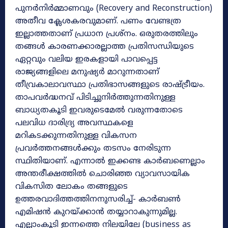
പുനർനിർമ്മാണവും (Recovery and Reconstruction)
അതീവ ക്ലേശകരവുമാണ്. പണം വേണ്ടത്ര
ഇല്ലാത്തതാണ് പ്രധാന പ്രശ്നം. ഒരുതരത്തിലും
തങ്ങൾ കാരണക്കാരല്ലാത്ത പ്രതിസന്ധിയുടെ
ഏറ്റവും വലിയ ഇരകളായി പാവപ്പെട്ട
രാജ്യങ്ങളിലെ മനുഷ്യർ മാറുന്നതാണ്
തീവ്രകാലാവസ്ഥാ പ്രതിഭാസങ്ങളുടെ രാഷ്ട്രീയം.
താപവർദ്ധനവ് പിടിച്ചുനിർത്തുന്നതിനുള്ള
ബാധ്യതകൂടി ഇവരുടെമേൽ വരുന്നതോടെ
പലവിധ ദാരിദ്ര്യ അവസ്ഥകളെ
മറികടക്കുന്നതിനുള്ള വികസന
പ്രവർത്തനങ്ങൾക്കും തടസം നേരിടുന്ന
സ്ഥിതിയാണ്. എന്നാൽ ഇക്കണ്ട കാർബണെല്ലാം
അന്തരീക്ഷത്തിൽ ചൊരിഞ്ഞ വ്യാവസായിക
വികസിത ലോകം തങ്ങളുടെ
ഉത്തരവാദിത്തത്തിനനുസരിച്ച്- കാർബൺ
എമിഷൻ കുറയ്ക്കാൻ തയ്യാറാകുന്നുമില്ല.
എല്ലാംകൂടി ഇന്നത്തെ നിലയിലേ (business as