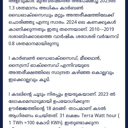
അളവുകൾ. മുൻവർഷത്തെ അപേക്ഷിച്ച് 2023ൽ
1.3 ശതമാനം അധികം കാർബൺ
ഡൈഓക്സൈഡും മറ്റും അന്തരീക്ഷത്തിലേക്ക്
ചൊരിഞ്ഞു എന്നു സാരം. 2024 ലെ കണക്കുകൾ
കാണിക്കുന്നതും ഇതു തന്നെയാണ്. 2010-–2019
ദശാബ്ദക്കാലത്തെ വാർഷിക ശരാശരി വർദ്ധനവ്
0.8 ശതമാനമായിരുന്നു.
l കാർബൺ ഡൈഓക്സൈഡ്, മീഥൈൻ,
നൈട്രസ് ഓക്സൈഡ് എന്നിവയുടെ
അന്തരീക്ഷത്തിലെ സാന്ദ്രത കഴിഞ്ഞ കൊല്ലവും
ഇക്കൊല്ലവും കൂടി.
l കടലിന്റെ ചൂടും നിരപ്പും ഉയരുകയാണ്. 2023 ൽ
ലോകമെമ്പാടുമായി ഉപയോഗിക്കുന്ന
ഊർജ്ജത്തിന്റെ 18 മടങ്ങ്- താപമാണ് കടൽ
ആഗിരണം ചെയ്തത്. 31 ലക്ഷം Terra Watt hour (
1 TWh =100 കോടി KWh). ഇതുണ്ടാക്കുന്ന