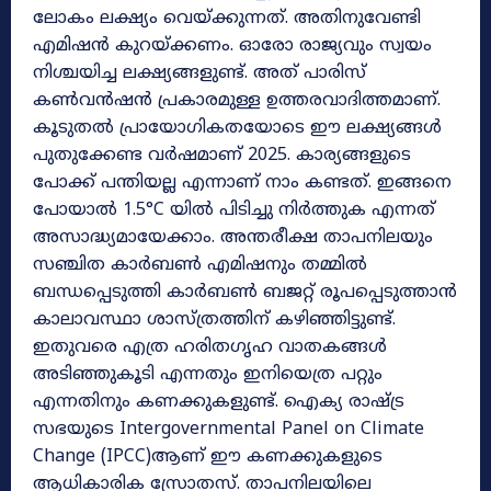
ലോകം ലക്ഷ്യം വെയ്ക്കുന്നത്. അതിനുവേണ്ടി
എമിഷൻ കുറയ്ക്കണം. ഓരോ രാജ്യവും സ്വയം
നിശ്ചയിച്ച ലക്ഷ്യങ്ങളുണ്ട്. അത് പാരിസ്
കൺവൻഷൻ പ്രകാരമുള്ള ഉത്തരവാദിത്തമാണ്.
കൂടുതൽ പ്രായോഗികതയോടെ ഈ ലക്ഷ്യങ്ങൾ
പുതുക്കേണ്ട വർഷമാണ് 2025. കാര്യങ്ങളുടെ
പോക്ക് പന്തിയല്ല എന്നാണ് നാം കണ്ടത്. ഇങ്ങനെ
പോയാൽ 1.5°C യിൽ പിടിച്ചു നിർത്തുക എന്നത്
അസാദ്ധ്യമായേക്കാം. അന്തരീക്ഷ താപനിലയും
സഞ്ചിത കാർബൺ എമിഷനും തമ്മിൽ
ബന്ധപ്പെടുത്തി കാർബൺ ബജറ്റ് രൂപപ്പെടുത്താൻ
കാലാവസ്ഥാ ശാസ്ത്രത്തിന് കഴിഞ്ഞിട്ടുണ്ട്.
ഇതുവരെ എത്ര ഹരിതഗൃഹ വാതകങ്ങൾ
അടിഞ്ഞുകൂടി എന്നതും ഇനിയെത്ര പറ്റും
എന്നതിനും കണക്കുകളുണ്ട്. ഐക്യ രാഷ്ട്ര
സഭയുടെ Intergovernmental Panel on Climate
Change (IPCC)ആണ് ഈ കണക്കുകളുടെ
ആധികാരിക സ്രോതസ്. താപനിലയിലെ