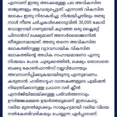
എന്നാണ് ഇന്ത്യ അടക്കമുള്ള പല അവികസിത
രാജ്യങ്ങളും ആവശ്യപ്പെട്ടത്. എന്നാൽ വികസിത
ലോകം ഇതു നിരാകരിച്ചു. നിശ്ചയിച്ചതിലും രണ്ടു
നാൾ നീണ്ട ചർച്ചകൾക്കൊടുവിൽ 30,000 കോടി
ഡോളറായി ഗണ്യമായി കുറഞ്ഞ ഒരു ക്ലൈമറ്റ്
ഫിനാൻസ് ലക്ഷ്യമാണ് അസർബൈജാനിൽ
തീരുമാനമായത്. അതു തന്നെ അവികസിത
ലോകത്തിനുള്ള വ്യാവസായിക വികസിത
ലോകത്തിന്റെ അധിക സഹായമാണോ എന്നു
നിശ്ചയം പോര. ചുരുക്കത്തിൽ, ലക്ഷ്യം തൊടാതെ
ബക്കു കോൺഫറൻസ് വല്ലവിധേനയും
അവസാനിപ്പിക്കുകയായിരുന്നു എന്നുവേണം
കരുതാൻ. ഹരിതഗൃഹ വാതകങ്ങളുടെ എമിഷൻ
നിയന്ത്രിക്കാനുള്ള പ്രധാന വഴി ക്ലീൻ
എനർജിയിലേയ്ക്കുള്ള പരിവർത്തനവും
ഊർജ്ജക്ഷമത ഉയർത്തലുമാണ്. ഇതാകട്ടെ,
വലിയ മുതൽമുടക്കും സാമൂഹ്യമായി വലിയ വിലയ
നൽകേണ്ടിവരികയും ചെയ്യുന്ന ഏർപ്പാടാണ്.