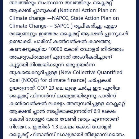
തലത്തിലും സംസ്ഥാന തലത്തിലും ക്ലൈമറ്റ്
ആക്ഷൻ പ്ലാനുകൾ (National Action Plan on
Climate change –-NAPCC, State Action Plan on
Climate Change- – SAPCC ) രൂപീകരിച്ചു. എല്ലാ
രാജ്യങ്ങളും ഇത്തരം ക്ലൈമറ്റ് ആക്ഷൻ പ്ലാനുകൾ
ഉണ്ടാക്കി. പാരിസ് കൺവൻഷൻ കാലത്തു
കണക്കുകൂട്ടിയ 10000 കോടി ഡോളർ തീർത്തും
അപര്യാപ്തമാണ് എന്നത് അംഗീകരിച്ചാണ്
കൂട്ടായി നിശ്ചയിക്കുന്ന ഒരു ഉയർന്ന
തുകയെക്കുറിച്ചുള്ള (New Collective Quantified
Goal (NCQG) for climate finance) ചർച്ചകൾ
ഉയരുന്നത്. COP 29 ലെ മുഖ്യ ചർച്ച ഈ പുതിയ
ക്ലൈമറ്റ് ഫിനാൻസ് ലക്ഷ്യമായിരുന്നു. പാരിസ്
കൺവെൻഷൻ ലക്ഷ്യം അനുസരിച്ചുള്ള ക്ലൈമറ്റ്
ആക്ഷൻ പ്ലാൻ നടപ്പിലാക്കുന്നതിന് 6.9 ലക്ഷം
കോടി ഡോളർ വരെ വേണ്ടി വരും എന്നതാണ്
നിഗമനം. ഇതിൽ 1.3 ലക്ഷം കോടി ഡോളർ
ക്ലൈമറ്റ് ഫിനാൻസ് ലക്ഷ്യമായി തീരുമാനിക്കണം