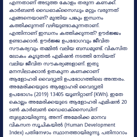
എന്നതാണ് അടുത്ത കോളം തരുന്ന കണക്ക്.
കാർബൺ ഡൈഓക്സൈഡും മറ്റും വരുന്നത്
ഏങ്ങനെയാണ്? മുന്തിയ പങ്കും ഇന്ധനം
കത്തിക്കുന്നത് വഴിയുണ്ടാകുന്നതാണ്.
എന്തിനാണ് ഇന്ധനം കത്തിക്കുന്നത്? ഊർജ്ജം
ഉണ്ടാക്കാൻ. ഊർജ്ജ ഉപഭോഗവും ജീവിത
സൗകര്യവും തമ്മിൽ വലിയ ബന്ധമുണ്ട്. വികസിത
ലോകം കൂടുതൽ എമിഷൻ നടത്തി നേടിയത്
വലിയ ജീവിത സൗകര്യങ്ങളാണ്. ഇതു
മനസിലാക്കാൻ ഉതകുന്ന കണക്കാണ്
ആളോഹരി വൈദ്യുതി ഉപഭോഗത്തിലെ അന്തരം.
അമേരിക്കയുടെ ആളോഹരി വൈദ്യുതി
ഉപഭോഗം (2019) 13405 യൂണിറ്റാണ് (KWh). ഇതേ
കൊല്ലം അമേരിക്കയുടെ ആളോഹരി എമിഷൻ 20
ടൺ കാർബൺ ഡൈഓക്സൈഡിന്
തുല്യമായിരുന്നു. അന്ന് അമേരിക്ക മാനവ
വികസന സൂചികയിൽ (Human Development
Index) പതിനേഴാം സ്ഥാനത്തായിരുന്നു. പതിനാറാം