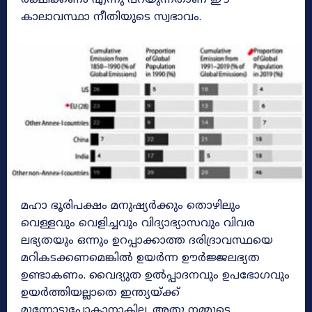
കാലാവസ്ഥാ നീതിയുടെ സ്വഭാവം.
മഹാ ഭൂരിപക്ഷം മനുഷ്യർക്കും തൊഴിലും
വെള്ളവും വെളിച്ചവും വിദ്യാഭ്യാസവും വിവര
ലഭ്യതയും ഒന്നും ഉറപ്പാക്കാത്ത ദരിദ്രാവസ്ഥയെ
മറികടക്കണമെങ്കിൽ ഉയർന്ന ഊർജ്ജലഭ്യത
ഉണ്ടാകണം. വൈദ്യുത ഉൽപ്പാദനവും ഉപഭോഗവും
ഉയർത്തിയല്ലാതെ ഇന്ത്യയ്ക്ക്
മുന്നോട്ടുപോകാനാകില്ല. അതു നമ്മുടെ