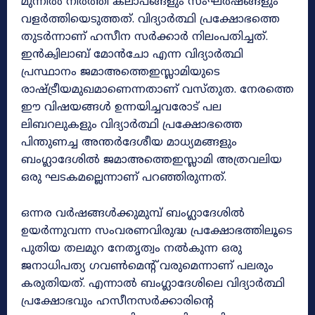
മുന്നിൽ നിർത്തി കലാപങ്ങളും സംഘർഷങ്ങളും
വളർത്തിയെടുത്തത്. വിദ്യാർത്ഥി പ്രക്ഷോഭത്തെ
തുടർന്നാണ് ഹസീന സർക്കാർ നിലംപതിച്ചത്.
ഇൻക്വിലാബ് മോൻചോ എന്ന വിദ്യാർത്ഥി
പ്രസ്ഥാനം ജമാഅത്തെഇസ്ലാമിയുടെ
രാഷ്ട്രീയമുഖമാണെന്നതാണ് വസ്തുത. നേരത്തെ
ഈ വിഷയങ്ങൾ ഉന്നയിച്ചവരോട് പല
ലിബറലുകളും വിദ്യാർത്ഥി പ്രക്ഷോഭത്തെ
പിന്തുണച്ച അന്തർദേശീയ മാധ്യമങ്ങളും
ബംഗ്ലാദേശിൽ ജമാഅത്തെഇസ്ലാമി അത്രവലിയ
ഒരു ഘടകമല്ലെന്നാണ് പറഞ്ഞിരുന്നത്.
ഒന്നര വർഷങ്ങൾക്കുമുമ്പ് ബംഗ്ലാദേശിൽ
ഉയർന്നുവന്ന സംവരണവിരുദ്ധ പ്രക്ഷോഭത്തിലൂടെ
പുതിയ തലമുറ നേതൃത്വം നൽകുന്ന ഒരു
ജനാധിപത്യ ഗവൺമെന്റ് വരുമെന്നാണ് പലരും
കരുതിയത്. എന്നാൽ ബംഗ്ലാദേശിലെ വിദ്യാർത്ഥി
പ്രക്ഷോഭവും ഹസീനസർക്കാരിന്റെ