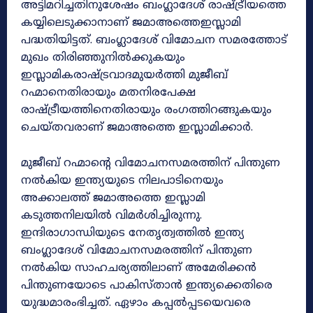
അട്ടിമറിച്ചതിനുശേഷം ബംഗ്ലാദേശ് രാഷ്ട്രീയത്തെ
കയ്യിലെടുക്കാനാണ് ജമാഅത്തെഇസ്ലാമി
പദ്ധതിയിട്ടത്. ബംഗ്ലാദേശ് വിമോചന സമരത്തോട്
മുഖം തിരിഞ്ഞുനിൽക്കുകയും
ഇസ്ലാമികരാഷ്ട്രവാദമുയർത്തി മുജീബ്‌
റഹ്മാനെതിരായും മതനിരപേക്ഷ
രാഷ്ട്രീയത്തിനെതിരായും രംഗത്തിറങ്ങുകയും
ചെയ്തവരാണ് ജമാഅത്തെ ഇസ്ലാമിക്കാർ.
മുജീബ്‌ റഹ്മാന്റെ വിമോചനസമരത്തിന് പിന്തുണ
നൽകിയ ഇന്ത്യയുടെ നിലപാടിനെയും
അക്കാലത്ത് ജമാഅത്തെ ഇസ്ലാമി
കടുത്തനിലയിൽ വിമർശിച്ചിരുന്നു.
ഇന്ദിരാഗാന്ധിയുടെ നേതൃത്വത്തിൽ ഇന്ത്യ
ബംഗ്ലാദേശ് വിമോചനസമരത്തിന് പിന്തുണ
നൽകിയ സാഹചര്യത്തിലാണ് അമേരിക്കൻ
പിന്തുണയോടെ പാകിസ്‌താൻ ഇന്ത്യക്കെതിരെ
യുദ്ധമാരംഭിച്ചത്. ഏഴാം കപ്പൽപ്പടയെവരെ