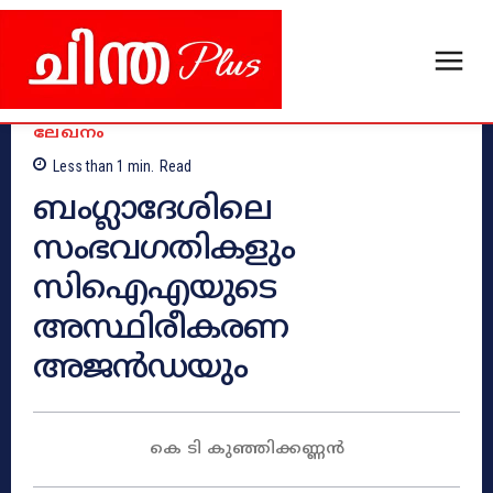
ലേഖനം
Less than 1
min.
Read
ബംഗ്ലാദേശിലെ
സംഭവഗതികളും
സിഐഎയുടെ
അസ്ഥിരീകരണ
അജൻഡയും
കെ ടി കുഞ്ഞിക്കണ്ണൻ