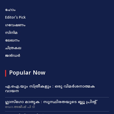
ഹോം
Editor’s Pick
ഗവേഷണം
സിനിമ
ലേഖനം
ചിത്രകല
ജൻഡർ
Popular Now
എ.ഐ.യും സ്ത്രീകളും : ഒരു വിമർശനാത്മക
വായന
ഗ്ലാസ്ഗോ മാതൃക : സുസ്ഥിരതയുടെ ബ്ലൂ പ്രിന്റ്
ഡോ.അജീഷ് പി ടി