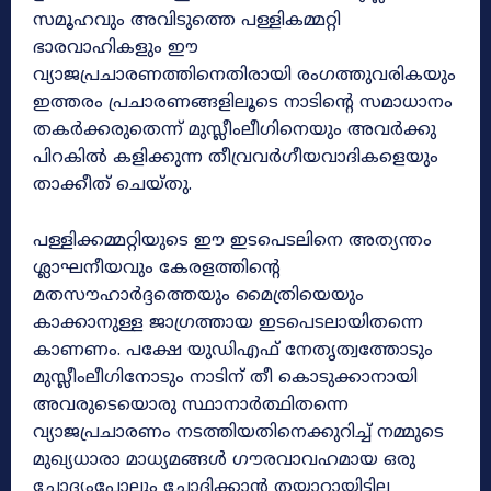
സമൂഹവും അവിടുത്തെ പള്ളികമ്മറ്റി
ഭാരവാഹികളും ഈ
വ്യാജപ്രചാരണത്തിനെതിരായി രംഗത്തുവരികയും
ഇത്തരം പ്രചാരണങ്ങളിലൂടെ നാടിന്റെ സമാധാനം
തകർക്കരുതെന്ന് മുസ്ലീംലീഗിനെയും അവർക്കു
പിറകിൽ കളിക്കുന്ന തീവ്രവർഗീയവാദികളെയും
താക്കീത് ചെയ്തു.
പള്ളിക്കമ്മറ്റിയുടെ ഈ ഇടപെടലിനെ അത്യന്തം
ശ്ലാഘനീയവും കേരളത്തിന്റെ
മതസൗഹാർദ്ദത്തെയും മൈത്രിയെയും
കാക്കാനുള്ള ജാഗ്രത്തായ ഇടപെടലായിതന്നെ
കാണണം. പക്ഷേ യുഡിഎഫ് നേതൃത്വത്തോടും
മുസ്ലീംലീഗിനോടും നാടിന് തീ കൊടുക്കാനായി
അവരുടെയൊരു സ്ഥാനാർത്ഥിതന്നെ
വ്യാജപ്രചാരണം നടത്തിയതിനെക്കുറിച്ച് നമ്മുടെ
മുഖ്യധാരാ മാധ്യമങ്ങൾ ഗൗരവാവഹമായ ഒരു
ചോദ്യംപോലും ചോദിക്കാൻ തയ്യാറായിട്ടില്ല