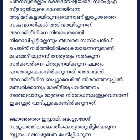
പതനവുമെല്ലാം ദക്ഷിണേഷ്യയിലെ സിഐഎ
സ്ട്രാറ്റജിയുടെ ഭാഗമായിരുന്ന
അട്ടിമറികളായിരുന്നുവെന്നാണ് ഇപ്പോഴത്തെ
സംഭവഗതികൾ അടിവരയിടുന്നത്.
അവാമിലീഗിനെ നിയമപരമായി
നിരോധിച്ചിട്ടില്ലെന്നും അവരെ സസ്‌പെൻഡ്‌
ചെയ്ത് നിർത്തിയിരിക്കുകയാണെന്നുമാണ്
മുഹമ്മദ് യൂനസ് നേതൃത്വം നൽകുന്ന
സർക്കാരിനെ പിന്തുണയ്ക്കുന്ന പലരും
പറഞ്ഞുകൊണ്ടിരിക്കുന്നത്. അതായത്
അവാമിലീഗിന് ബംഗ്ലാദേശിൽ തിരഞ്ഞെടുപ്പിൽ
മത്സരിക്കാനും രാഷ്ട്രീയപ്രവർത്തനം
നടത്തുവാനും മാത്രമെ നിരോധനമുള്ളുവെന്നാണ്
ഇക്കൂട്ടർ വാദിച്ചുകൊണ്ടിരിക്കുന്നത്.
ജമാഅത്തെ ഇസ്ലാമി, ബംഗ്ലാദേശ്
സമൂഹത്തിലാകെ തീകൊടുത്തുവിട്ടിരിക്കുന്ന
ന്യൂനപക്ഷവിരുദ്ധത പേടിപ്പിക്കുന്ന