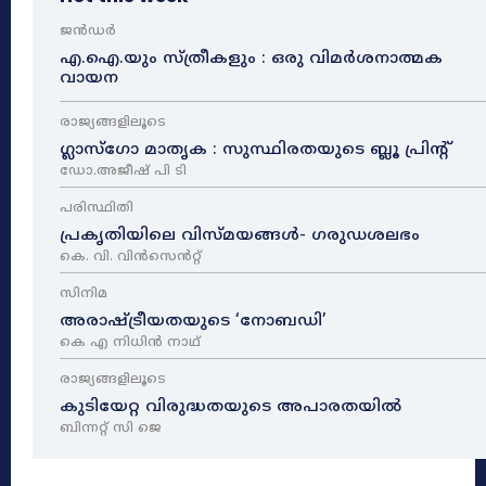
ജൻഡർ
എ.ഐ.യും സ്ത്രീകളും : ഒരു വിമർശനാത്മക
വായന
രാജ്യങ്ങളിലൂടെ
ഗ്ലാസ്ഗോ മാതൃക : സുസ്ഥിരതയുടെ ബ്ലൂ പ്രിന്റ്
ഡോ.അജീഷ് പി ടി
പരിസ്ഥിതി
പ്രകൃതിയിലെ വിസ്മയങ്ങൾ- ഗരുഡശലഭം
കെ. വി. വിൻസെൻറ്റ്
സിനിമ
അരാഷ്‌ട്രീയതയുടെ ‘നോബഡി’
കെ എ നിധിൻ നാഥ്‌
രാജ്യങ്ങളിലൂടെ
കുടിയേറ്റ വിരുദ്ധതയുടെ അപാരതയിൽ
ബിന്നറ്റ് സി ജെ