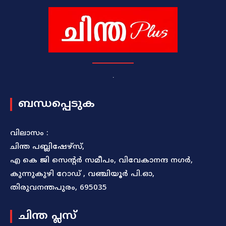
.
ബന്ധപ്പെടുക
വിലാസം :
ചിന്ത പബ്ലിഷേഴ്സ്,
എ കെ ജി സെന്റർ സമീപം, വിവേകാനന്ദ നഗർ,
കുന്നുകുഴി റോഡ് , വഞ്ചിയൂർ പി.ഓ,
തിരുവനന്തപുരം, 695035
ചിന്ത പ്ലസ്