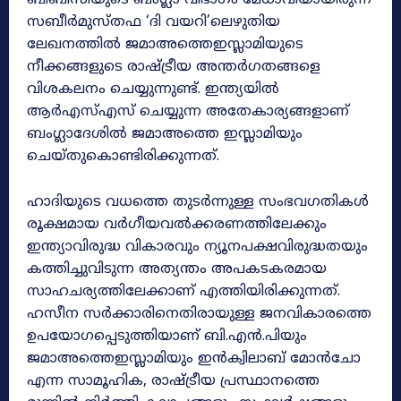
സബീർമുസ്തഫ ‘ദി വയറി’ലെഴുതിയ
ലേഖനത്തിൽ ജമാഅത്തെഇസ്ലാമിയുടെ
നീക്കങ്ങളുടെ രാഷ്ട്രീയ അന്തർഗതങ്ങളെ
വിശകലനം ചെയ്യുന്നുണ്ട്. ഇന്ത്യയിൽ
ആർഎസ്എസ് ചെയ്യുന്ന അതേകാര്യങ്ങളാണ്
ബംഗ്ലാദേശിൽ ജമാഅത്തെ ഇസ്ലാമിയും
ചെയ്തുകൊണ്ടിരിക്കുന്നത്.
ഹാദിയുടെ വധത്തെ തുടർന്നുള്ള സംഭവഗതികൾ
രൂക്ഷമായ വർഗീയവൽക്കരണത്തിലേക്കും
ഇന്ത്യാവിരുദ്ധ വികാരവും ന്യൂനപക്ഷവിരുദ്ധതയും
കത്തിച്ചുവിടുന്ന അത്യന്തം അപകടകരമായ
സാഹചര്യത്തിലേക്കാണ് എത്തിയിരിക്കുന്നത്.
ഹസീന സർക്കാരിനെതിരായുള്ള ജനവികാരത്തെ
ഉപയോഗപ്പെടുത്തിയാണ് ബി.എൻ.പിയും
ജമാഅത്തെഇസ്ലാമിയും ഇൻക്വിലാബ് മോൻചോ
എന്ന സാമൂഹിക, രാഷ്ട്രീയ പ്രസ്ഥാനത്തെ