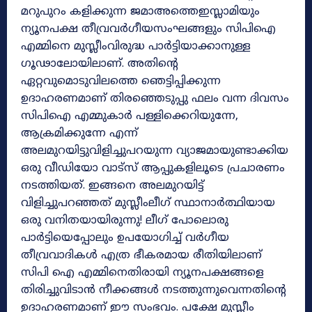
മറുപുറം കളിക്കുന്ന ജമാഅത്തെഇസ്ലാമിയും
ന്യൂനപക്ഷ തീവ്രവർഗീയസംഘങ്ങളും സിപിഐ
എമ്മിനെ മുസ്ലീംവിരുദ്ധ പാർട്ടിയാക്കാനുള്ള
ഗൂഢാലോയിലാണ്. അതിന്റെ
ഏറ്റവുമൊടുവിലത്തെ ഞെട്ടിപ്പിക്കുന്ന
ഉദാഹരണമാണ് തിരഞ്ഞെടുപ്പു ഫലം വന്ന ദിവസം
സിപിഐ എമ്മുകാർ പള്ളിക്കെറിയുന്നേ,
ആക്രമിക്കുന്നേ എന്ന്
അലമുറയിട്ടുവിളിച്ചുപറയുന്ന വ്യാജമായുണ്ടാക്കിയ
ഒരു വീഡിയോ വാട്‌സ് ആപ്പുകളിലൂടെ പ്രചാരണം
നടത്തിയത്. ഇങ്ങനെ അലമുറയിട്ട്
വിളിച്ചുപറഞ്ഞത് മുസ്ലീംലീഗ് സ്ഥാനാർത്ഥിയായ
ഒരു വനിതയായിരുന്നു! ലീഗ് പോലൊരു
പാർട്ടിയെപ്പോലും ഉപയോഗിച്ച് വർഗീയ
തീവ്രവാദികൾ എത്ര ഭീകരമായ രീതിയിലാണ്
സിപി ഐ എമ്മിനെതിരായി ന്യൂനപക്ഷങ്ങളെ
തിരിച്ചുവിടാൻ നീക്കങ്ങൾ നടത്തുന്നുവെന്നതിന്റെ
ഉദാഹരണമാണ് ഈ സംഭവം. പക്ഷേ മുസ്ലീം