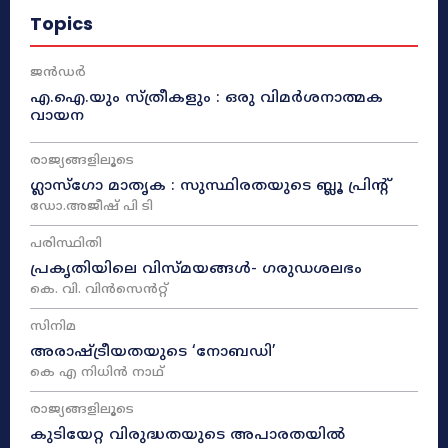
Topics
ജൻഡർ
എ.ഐ.യും സ്ത്രീകളും : ഒരു വിമർശനാത്മക
വായന
രാജ്യങ്ങളിലൂടെ
ഗ്ലാസ്ഗോ മാതൃക : സുസ്ഥിരതയുടെ ബ്ലൂ പ്രിന്റ്
ഡോ.അജീഷ് പി ടി
പരിസ്ഥിതി
പ്രകൃതിയിലെ വിസ്മയങ്ങൾ- ഗരുഡശലഭം
കെ. വി. വിൻസെൻറ്റ്
സിനിമ
അരാഷ്‌ട്രീയതയുടെ ‘നോബഡി’
കെ എ നിധിൻ നാഥ്‌
രാജ്യങ്ങളിലൂടെ
കുടിയേറ്റ വിരുദ്ധതയുടെ അപാരതയിൽ