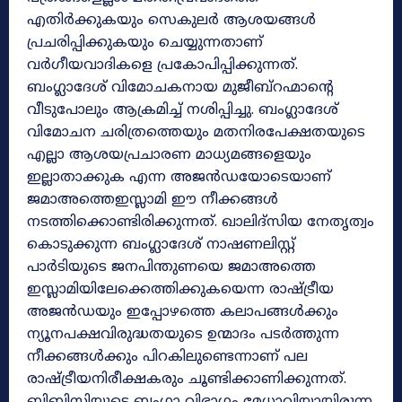
എതിർക്കുകയും സെകുലർ ആശയങ്ങൾ
പ്രചരിപ്പിക്കുകയും ചെയ്യുന്നതാണ്
വർഗീയവാദികളെ പ്രകോപിപ്പിക്കുന്നത്.
ബംഗ്ലാദേശ് വിമോചകനായ മുജീബ്‌റഹ്മാന്റെ
വീടുപോലും ആക്രമിച്ച് നശിപ്പിച്ചു. ബംഗ്ലാദേശ്
വിമോചന ചരിത്രത്തെയും മതനിരപേക്ഷതയുടെ
എല്ലാ ആശയപ്രചാരണ മാധ്യമങ്ങളെയും
ഇല്ലാതാക്കുക എന്ന അജൻഡയോടെയാണ്
ജമാഅത്തെഇസ്ലാമി ഈ നീക്കങ്ങൾ
നടത്തിക്കൊണ്ടിരിക്കുന്നത്. ഖാലിദ്‌സിയ നേതൃത്വം
കൊടുക്കുന്ന ബംഗ്ലാദേശ് നാഷണലിസ്റ്റ്
പാർടിയുടെ ജനപിന്തുണയെ ജമാഅത്തെ
ഇസ്ലാമിയിലേക്കെത്തിക്കുകയെന്ന രാഷ്ട്രീയ
അജൻഡയും ഇപ്പോഴത്തെ കലാപങ്ങൾക്കും
ന്യൂനപക്ഷവിരുദ്ധതയുടെ ഉന്മാദം പടർത്തുന്ന
നീക്കങ്ങൾക്കും പിറകിലുണ്ടെന്നാണ് പല
രാഷ്ട്രീയനിരീക്ഷകരും ചൂണ്ടിക്കാണിക്കുന്നത്.
ബിബിസിയുടെ ബംഗ്ലാ വിഭാഗം മേധാവിയായിരുന്ന