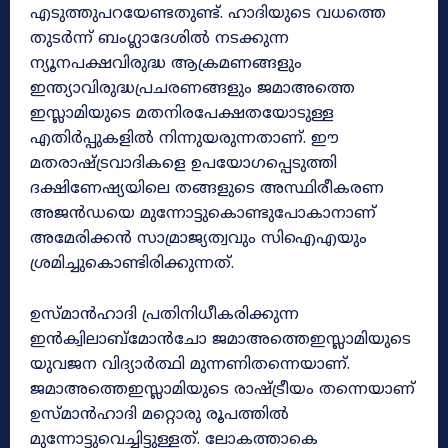
എടുത്തുപറയേണ്ടതുണ്ട്. ഹാദിയുടെ വധത്തെ
തുടർന്ന് ബംഗ്ലാദേശിൽ നടക്കുന്ന
ന്യൂനപക്ഷവിരുദ്ധ ആക്രമണങ്ങളും
ഇന്ത്യാവിരുദ്ധപ്രചരണങ്ങളും ജമാഅത്തെ
ഇസ്ലാമിയുടെ മതനിരപേക്ഷതയോടുള്ള
എതിർപ്പുകളിൽ നിന്നുയരുന്നതാണ്. ഈ
മതരാഷ്ട്രവാദികളെ ഉപയോഗപ്പെടുത്തി
ദക്ഷിണേഷ്യയിലെ തങ്ങളുടെ അസ്ഥിരീകരണ
അജൻഡയെ മുന്നോട്ടുകൊണ്ടുപോകാനാണ്
അമേരിക്കൻ സാമ്രാജ്യത്വവും സിഐഎയും
ശ്രമിച്ചുകൊണ്ടിരിക്കുന്നത്.
ഉസ്മാൻഹാദി പ്രതിനിധീകരിക്കുന്ന
ഇൻക്വിലാബ്‌മോൻചോ ജമാഅത്തെഇസ്ലാമിയുടെ
യുവജന വിദ്യാർത്ഥി മുന്നണിതന്നെയാണ്.
ജമാഅത്തെഇസ്ലാമിയുടെ രാഷ്ട്രീയം തന്നെയാണ്
ഉസ്മാൻഹാദി മറ്റൊരു രൂപത്തിൽ
മുന്നോട്ടുവെച്ചിട്ടുള്ളത്. ലോകത്താകെ