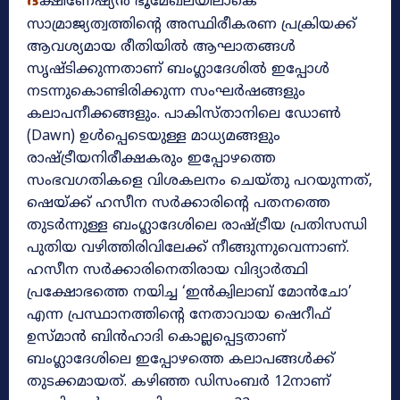
ദ
ക്ഷിണേഷ്യൻ ഭൂമേഖലയിലാകെ
സാമ്രാജ്യത്വത്തിന്റെ അസ്ഥിരീകരണ പ്രക്രിയക്ക്
ആവശ്യമായ രീതിയിൽ ആഘാതങ്ങൾ
സൃഷ്ടിക്കുന്നതാണ് ബംഗ്ലാദേശിൽ ഇപ്പോൾ
നടന്നുകൊണ്ടിരിക്കുന്ന സംഘർഷങ്ങളും
കലാപനീക്കങ്ങളും. പാകിസ്‌താനിലെ ഡോൺ
(Dawn) ഉൾപ്പെടെയുള്ള മാധ്യമങ്ങളും
രാഷ്ട്രീയനിരീക്ഷകരും ഇപ്പോഴത്തെ
സംഭവഗതികളെ വിശകലനം ചെയ്തു പറയുന്നത്,
ഷെയ്ക്ക് ഹസീന സർക്കാരിന്റെ പതനത്തെ
തുടർന്നുള്ള ബംഗ്ലാദേശിലെ രാഷ്ട്രീയ പ്രതിസന്ധി
പുതിയ വഴിത്തിരിവിലേക്ക് നീങ്ങുന്നുവെന്നാണ്.
ഹസീന സർക്കാരിനെതിരായ വിദ്യാർത്ഥി
പ്രക്ഷോഭത്തെ നയിച്ച ‘ഇൻക്വിലാബ് മോൻചോ’
എന്ന പ്രസ്ഥാനത്തിന്റെ നേതാവായ ഷെറീഫ്
ഉസ്മാൻ ബിൻഹാദി കൊല്ലപ്പെട്ടതാണ്
ബംഗ്ലാദേശിലെ ഇപ്പോഴത്തെ കലാപങ്ങൾക്ക്
തുടക്കമായത്. കഴിഞ്ഞ ഡിസംബർ 12നാണ്