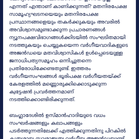
എന്നത് എന്താണ് കാണിക്കുന്നത്? മതനിരപേക്ഷ
സാമൂഹ്യഘടനയെയും മതനിരപേക്ഷ
പ്രസ്ഥാനങ്ങളെയും തകർക്കുകയും അവരിൽ
അവിശ്വാസമുണ്ടാക്കുന്ന പ്രചാരണങ്ങൾ
ന്യൂനപക്ഷവിഭാഗങ്ങൾക്കിടയിൽ സംഘടിതമായി
നടത്തുകയും ചെയ്യുകയെന്ന വർഗീയവാദികളുടെ
അജൻഡയെ മതവിശ്വാസികൾ ഉൾപ്പെടെയുള്ള
ജനാധിപത്യസമൂഹം ഒന്നിച്ചുതന്നെ
പ്രതിരോധിക്കേണ്ടതുണ്ട്. ഇത്തരം
വർഗീയസംഘങ്ങൾ ഭൂരിപക്ഷ വർഗീയതയ്ക്ക്
കേരളത്തിൽ മണ്ണൊരുക്കിക്കൊടുക്കുന്ന
ക്വട്ടേഷൻ പ്രവർത്തനമാണ്
നടത്തിക്കൊണ്ടിരിക്കുന്നത്.
ബംഗ്ലാദേശിൽ ഉസ്മാൻഹാദിയുടെ വധം
സംഘർഷങ്ങളും കലാപങ്ങളും
പടർത്തുന്നതിലേക്ക് എത്തിക്കുന്നതിനു പിറകിൽ
കൃത്യമായ സാമ്രാജ്യത്വ വർഗീയ അജൻഡയുണ്ട്.