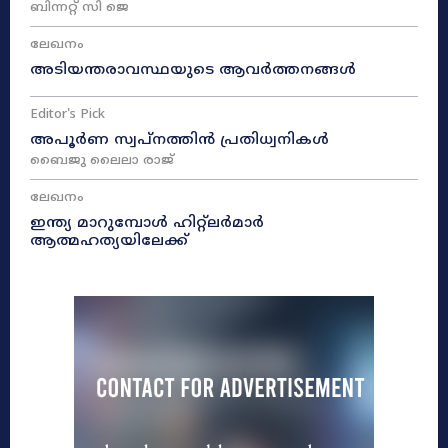
ബിന്നറ്റ് സി ജെ
ലേഖനം
അടിയന്തരാവസ്ഥയുടെ ആവർത്തനങ്ങൾ
Editor's Pick
അപൂർണ സ്വപ്നത്തിൻ പ്രതിധ്വനികൾ
ബൈജു ലൈലാ രാജ്
ലേഖനം
ഇന്ത്യ മാറുമ്പോൾ ഹിറ്റ്ലർമാർ
ആത്മഹത്യയിലേക്ക്