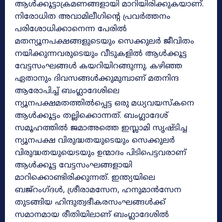
ആൾക്കൂട്ടാക്രമണങ്ങളായി മാറിയിരിക്കുകയാണ്.
നിരോധിത അവാമിലീഗിന്റെ പ്രവർത്തനം
പരിശോധിക്കാനെന്ന പേരിൽ
മതന്യൂനപക്ഷങ്ങളുടെയും സെക്കുലർ ജീവിതം
നയിക്കുന്നവരുടെയും വീടുകളിൽ ആൾക്കൂട്ട
വേട്ടസംഘങ്ങൾ കയറിയിറങ്ങുന്നു. കഴിഞ്ഞ
ഏതാനും ദിവസങ്ങൾക്കുമുമ്പാണ് മതനിന്ദ
ആരോപിച്ച് ബംഗ്ലാദേശിലെ
ന്യൂനപക്ഷമതത്തിൽപ്പെട്ട ഒരു മധ്യവയസ്‌കനെ
ആൾക്കൂട്ടം തല്ലിക്കൊന്നത്. ബംഗ്ലാദേശ്
സമൂഹത്തിൽ ജമാഅത്തെ ഇസ്ലാമി സൃഷ്ടിച്ച
ന്യൂനപക്ഷ വിരുദ്ധതയുടെയും സെക്കുലർ
വിരുദ്ധതയുയെടയും ഉന്മാദം പിടിപെട്ടവരാണ്
ആൾക്കൂട്ട വേട്ടസംഘങ്ങളായി
മാറിക്കൊണ്ടിരിക്കുന്നത്. ഇന്ത്യയിലെ
ബജ്‌റംഗ്‌ദൾ, ശ്രീരാമസേന, ഹനുമാൻസേന
തുടങ്ങിയ ഹിന്ദുത്വഭീകരസംഘങ്ങൾക്ക്
സമാനമായ രീതിയിലാണ് ബംഗ്ലാദേശിൽ