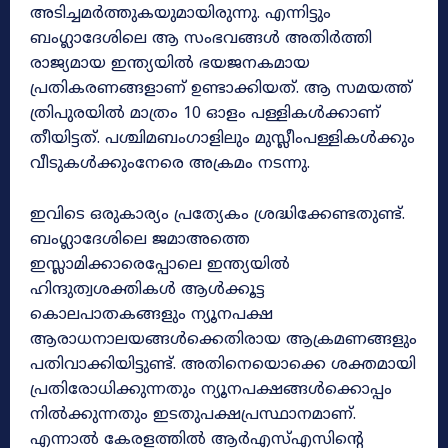
അടിച്ചമർത്തുകയുമായിരുന്നു. എന്നിട്ടും
ബംഗ്ലാദേശിലെ ആ സംഭവങ്ങൾ അതിർത്തി
രാജ്യമായ ഇന്ത്യയിൽ ഭയജനകമായ
പ്രതികരണങ്ങളാണ് ഉണ്ടാക്കിയത്. ആ സമയത്ത്
ത്രിപുരയിൽ മാത്രം 10 ഓളം പള്ളികൾക്കാണ്
തീയിട്ടത്. പശ്ചിമബംഗാളിലും മുസ്ലീംപള്ളികൾക്കും
വീടുകൾക്കുംനേരെ അക്രമം നടന്നു.
ഇവിടെ ഒരുകാര്യം പ്രത്യേകം ശ്രദ്ധിക്കേണ്ടതുണ്ട്.
ബംഗ്ലാദേശിലെ ജമാഅത്തെ
ഇസ്ലാമിക്കാരെപ്പോലെ ഇന്ത്യയിൽ
ഹിന്ദുത്വശക്തികൾ ആൾക്കൂട്ട
കൊലപാതകങ്ങളും ന്യൂനപക്ഷ
ആരാധനാലയങ്ങൾക്കെതിരായ ആക്രമണങ്ങളും
പതിവാക്കിയിട്ടുണ്ട്. അതിനെയൊക്കെ ശക്തമായി
പ്രതിരോധിക്കുന്നതും ന്യൂനപക്ഷങ്ങൾക്കൊപ്പം
നിൽക്കുന്നതും ഇടതുപക്ഷപ്രസ്ഥാനമാണ്.
എന്നാൽ കേരളത്തിൽ ആർഎസ്എസിന്റെ