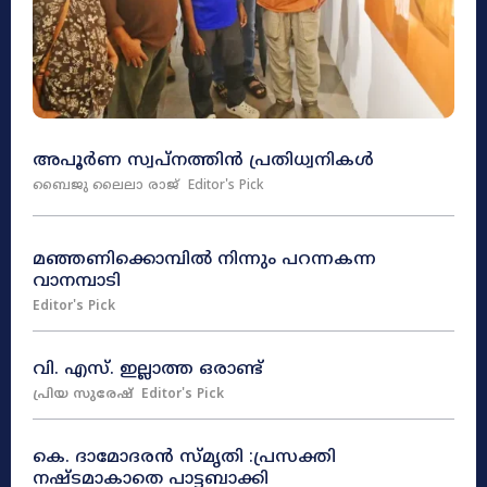
അപൂർണ സ്വപ്നത്തിൻ പ്രതിധ്വനികൾ
ബൈജു ലൈലാ രാജ്
Editor's Pick
മഞ്ഞണിക്കൊമ്പിൽ നിന്നും പറന്നകന്ന
വാനമ്പാടി
Editor's Pick
വി. എസ്. ഇല്ലാത്ത ഒരാണ്ട്
പ്രിയ സുരേഷ്
Editor's Pick
കെ. ദാമോദരൻ സ്മൃതി :പ്രസക്തി
നഷ്ടമാകാതെ പാട്ടബാക്കി