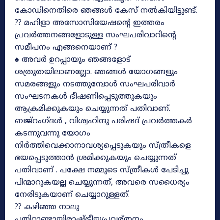
കോഡിനെതിരെ ഞങ്ങൾ കേസ് നൽകിയിട്ടുണ്ട്.
?? മഹിളാ അസോസിയേഷന്റെ ഇത്തരം
പ്രവർത്തനങ്ങളോടുള്ള സംഘപരിവാറിന്റെ
സമീപനം എങ്ങനെയാണ് ?
♠ അവർ ഉറപ്പായും ഞങ്ങളോട്
ശത്രുതയിലാണല്ലോ. ഞങ്ങൾ യോഗങ്ങളും
സമരങ്ങളും നടത്തുമ്പോൾ സംഘപരിവാർ
സംഘടനകൾ ഭീഷണിപ്പെടുത്തുകയും
ആക്രമിക്കുകയും ചെയ്യുന്നത് പതിവാണ്.
ബജ്‌റംഗ്‌ദൾ , വിശ്വഹിന്ദു പരിഷദ് പ്രവർത്തകർ
കടന്നുവന്നു യോഗം
നിർത്തിവെക്കാനാവശ്യപ്പെടുകയും സ്ത്രീകളെ
ഭയപ്പെടുത്താൻ ശ്രമിക്കുകയും ചെയ്യുന്നത്
പതിവാണ് . പക്ഷേ നമ്മുടെ സ്ത്രീകൾ പേടിച്ചു
പിന്മാറുകയല്ല ചെയ്യുന്നത്, അവരെ സധൈര്യം
നേരിടുകയാണ് ചെയ്യാറുള്ളത്.
?? കഴിഞ്ഞ നാലു
പതിറ്റാണ്ടായിരാഷ്ട്രീയപ്രവര്തനം