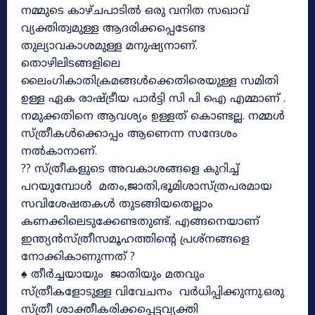
നമ്മുടെ കാഴ്ചപാടിൽ ഒരു വനിത സഖാവ്
വ്യക്തിത്വമുള്ള ആദരിക്കപ്പെടേണ്ട
തുല്യാവകാശമുള്ള മനുഷ്യനാണ്.
തൊഴിലിടങ്ങളിലെ
ലൈംഗികാതിക്രമങ്ങൾക്കെതിരെയുള്ള സമിതി
ഉള്ള ഏക രാഷ്ട്രീയ പാർട്ടി സി പി ഐ എമ്മാണ് .
നമുക്കതിനെ ആവശ്യം ഉള്ളത് കൊണ്ടല്ല. നമ്മൾ
സ്ത്രീകൾക്കൊപ്പം ആണെന്ന സന്ദേശം
നൽകാനാണ്.
?? സ്ത്രീകളുടെ അവകാശങ്ങളെ കുറിച്ച്
പറയുമ്പോൾ മതം,ജാതി,ഭൂമിശാസ്ത്രപരമായ
സവിശേഷതകൾ തുടങ്ങിയതെല്ലാം
കണക്കിലെടുക്കേണ്ടതുണ്ട്. എങ്ങനെയാണ്
ഇന്ത്യൻസ്ത്രീസമൂഹത്തിന്റെ പ്രശ്നങ്ങളെ
നോക്കികാണുന്നത് ?
♠ തീർച്ചയായും ജാതിയും മതവും
സ്ത്രീകളോടുള്ള വിവേചനം വർധിപ്പിക്കുന്നു.ഒരു
സ്ത്രീ ശാക്തീകരിക്കപ്പെട്ടവ്യക്തി