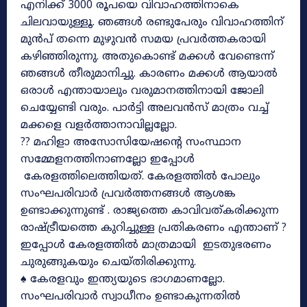
എനിക്ക് 3000 രൂപയെ വിവാഹത്തിനാകെ
ചിലവായുള്ളൂ. ഞങ്ങൾ രണ്ടുപേരും വിവാഹത്തിന്
മുൻപ് തന്നെ മുഴുവൻ സമയ പ്രവർത്തകരായി
കഴിഞ്ഞിരുന്നു. അതുകൊണ്ട് മക്കൾ വേണ്ടെന്ന്
ഞങ്ങൾ തീരുമാനിച്ചു. കാരണം മക്കൾ ആയാൽ
ഒരാൾ എന്തായാലും വരുമാനത്തിനായി ജോലി
ചെയ്യേണ്ടി വരും. പാർട്ടി അലവൻസ് മാത്രം വച്ച്
മക്കളെ വളർത്താനാവില്ലല്ലോ.
?? മഹിളാ അസോസിയേഷന്റെ സംസ്ഥാന
സമ്മേളനത്തിനാണല്ലോ ഇപ്പോൾ
കേരളത്തിലെത്തിയത്. കേരളത്തിൽ പോലും
സംഘപരിവാർ പ്രവർത്തനങ്ങൾ ആശങ്ക
ഉണ്ടാക്കുന്നുണ്ട് . രാജ്യത്തെ കാവിവത്കരിക്കുന്ന
രാഷ്ട്രീയത്തെ കുറിച്ചുള്ള പ്രതികരണം എന്താണ് ?
ഇപ്പോൾ കേരളത്തിൽ മാത്രമായി ഇടതുഭരണം
ചുരുങ്ങുകയും ചെയ്തിരിക്കുന്നു.
♠ കേരളവും ഇന്ത്യയുടെ ഭാഗമാണല്ലോ.
സംഘപരിവാർ സ്വാധീനം ഉണ്ടാകുന്നതിൽ