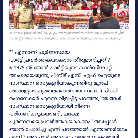
മഹാരാഷ്ട്രയിൽ സിപിഐഎം നേതൃത്വത്തിൽ നടന്ന ബഹുജന മാർച്ചിൽ
പോളിറ്റ് ബ്യുറോ അംഗങ്ങളായ അശോക് ധവ്ളെയും മറിയം ധവ്ളെയും
?? എന്നാണ് പൂർണസമയ
പാർട്ടിപ്രവർത്തകയാകാൻ തീരുമാനിച്ചത് ?
♠ 1979 ൽ ഞാൻ പാർട്ടിയുടെ കാൻഡിഡേറ്റ്
അംഗമായിരുന്നു. പിന്നീട് എസ് എഫ് ഐയുടെ
സംസ്ഥാന സെക്രട്ടറിയാകുന്നതിനു മുൻപ്
ഞങ്ങളുടെ ചുമതലക്കാരനായ സഖാവ് പി ബി
രംഗനേക്കർ എന്നെ വിളിച്ചിട്ട് പറഞ്ഞു ‘ഞങ്ങൾ
സംസ്ഥാന സെക്രട്ടറിയായി നിന്നെ
പരിഗണിക്കുകയാണ് , പക്ഷേ
പൂര്ണസമയപ്രവർത്തകയാകണം ‘.അപ്പോൾ
ഞാൻ ചോദിച്ചു എന്ന് പറഞ്ഞാൽ എന്താണർത്ഥം
എന്ന് ? അപ്പോൾ അദ്ദേഹം വളരെ വ്യക്തമായി