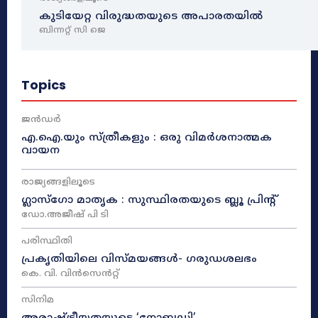
കുടിയേറ്റ വിരുദ്ധതയുടെ അപാരതയിൽ
ബിന്നറ്റ് സി ജെ
Topics
ജൻഡർ
എ.ഐ.യും സ്ത്രീകളും : ഒരു വിമർശനാത്മക
വായന
രാജ്യങ്ങളിലൂടെ
ഗ്ലാസ്ഗോ മാതൃക : സുസ്ഥിരതയുടെ ബ്ലൂ പ്രിന്റ്
ഡോ.അജീഷ് പി ടി
പരിസ്ഥിതി
പ്രകൃതിയിലെ വിസ്മയങ്ങൾ- ഗരുഡശലഭം
കെ. വി. വിൻസെൻറ്റ്
സിനിമ