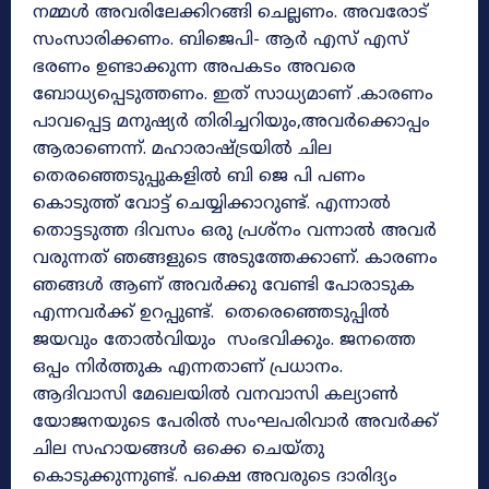
നമ്മൾ അവരിലേക്കിറങ്ങി ചെല്ലണം. അവരോട്
സംസാരിക്കണം. ബിജെപി- ആർ എസ് എസ്
ഭരണം ഉണ്ടാക്കുന്ന അപകടം അവരെ
ബോധ്യപ്പെടുത്തണം. ഇത് സാധ്യമാണ് .കാരണം
പാവപ്പെട്ട മനുഷ്യർ തിരിച്ചറിയും,അവർക്കൊപ്പം
ആരാണെന്ന്. മഹാരാഷ്ട്രയിൽ ചില
തെരഞ്ഞെടുപ്പുകളിൽ ബി ജെ പി പണം
കൊടുത്ത് വോട്ട് ചെയ്യിക്കാറുണ്ട്. എന്നാൽ
തൊട്ടടുത്ത ദിവസം ഒരു പ്രശ്നം വന്നാൽ അവർ
വരുന്നത് ഞങ്ങളുടെ അടുത്തേക്കാണ്. കാരണം
ഞങ്ങൾ ആണ് അവർക്കു വേണ്ടി പോരാടുക
എന്നവർക്ക് ഉറപ്പുണ്ട്. തെരെഞ്ഞെടുപ്പിൽ
ജയവും തോൽവിയും സംഭവിക്കും. ജനത്തെ
ഒപ്പം നിർത്തുക എന്നതാണ് പ്രധാനം.
ആദിവാസി മേഖലയിൽ വനവാസി കല്യാൺ
യോജനയുടെ പേരിൽ സംഘപരിവാർ അവർക്ക്
ചില സഹായങ്ങൾ ഒക്കെ ചെയ്തു
കൊടുക്കുന്നുണ്ട്. പക്ഷെ അവരുടെ ദാരിദ്യം