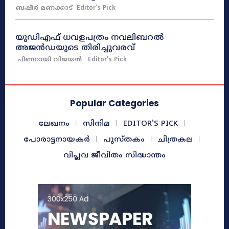
ബഷീർ മണക്കാട്
Editor's Pick
യുഡിഎഫ്‌ ധവളപത്രം നവലിബറൽ
അജൻഡയുടെ തിരിച്ചുവരവ്‌
പിണറായി വിജയൻ
Editor's Pick
Popular Categories
ലേഖനം
സിനിമ
EDITOR'S PICK
പോരാട്ടനായകർ
പുസ്തകം
ചിത്രകല
വിപ്ലവ ജീവിതം സിദ്ധാന്തം