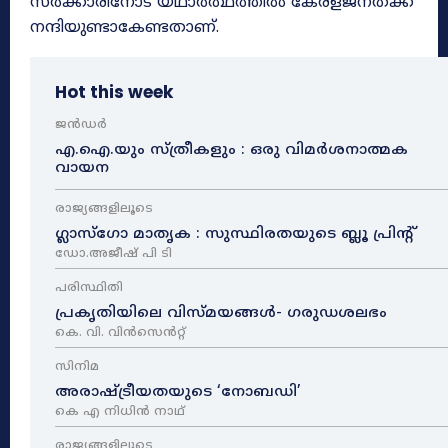
സർക്കാരിനോട് യഥാർത്ഥത്തിൽ കേരളജനതക്ക്
നന്ദിയുണ്ടാകേണ്ടതാണ്.
Hot this week
ജൻഡർ
എ.ഐ.യും സ്ത്രീകളും : ഒരു വിമർശനാത്മക
വായന
രാജ്യങ്ങളിലൂടെ
ഗ്ലാസ്ഗോ മാതൃക : സുസ്ഥിരതയുടെ ബ്ലൂ പ്രിന്റ്
ഡോ.അജീഷ് പി ടി
പരിസ്ഥിതി
പ്രകൃതിയിലെ വിസ്മയങ്ങൾ- ഗരുഡശലഭം
കെ. വി. വിൻസെൻറ്റ്
സിനിമ
അരാഷ്‌ട്രീയതയുടെ ‘നോബഡി’
കെ എ നിധിൻ നാഥ്‌
രാജ്യങ്ങളിലൂടെ