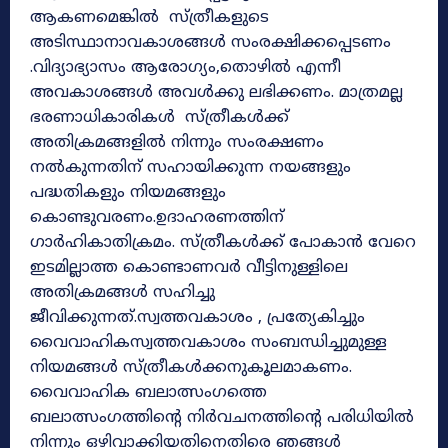
ആകണമെങ്കിൽ സ്ത്രീകളുടെ
അടിസ്ഥാനാവകാശങ്ങൾ സംരക്ഷിക്കപ്പെടണം
.വിദ്യാഭ്യാസം ആരോഗ്യം,തൊഴിൽ എന്നീ
അവകാശങ്ങൾ അവൾക്കു ലഭിക്കണം. മാത്രമല്ല
ഭരണാധികാരികൾ സ്ത്രീകൾക്ക്
അതിക്രമങ്ങളിൽ നിന്നും സംരക്ഷണം
നൽകുന്നതിന് സഹായിക്കുന്ന നയങ്ങളും
പദ്ധതികളും നിയമങ്ങളും
കൊണ്ടുവരണം.ഉദാഹരണത്തിന്
ഗാർഹികാതിക്രമം. സ്ത്രീകൾക്ക് പോകാൻ വേറെ
ഇടമില്ലാത്ത കൊണ്ടാണവർ വീട്ടിനുള്ളിലെ
അതിക്രമങ്ങൾ സഹിച്ചു
ജീവിക്കുന്നത്.സ്വത്തവകാശം , പ്രത്യേകിച്ചും
വൈവാഹികസ്വത്തവകാശം സംബന്ധിച്ചുമുള്ള
നിയമങ്ങൾ സ്ത്രീകൾക്കനുകൂലമാകണം.
വൈവാഹിക ബലാത്സംഗത്തെ
ബലാത്സംഗത്തിന്റെ നിർവചനത്തിന്റെ പരിധിയിൽ
നിന്നും ഒഴിവാക്കിയതിനെതിരെ ഞങ്ങൾ