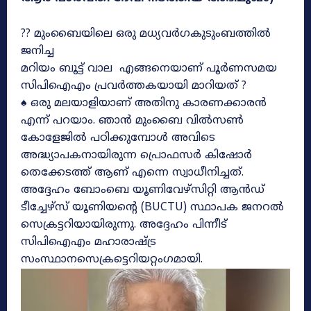
?? മുംബൈയിലെ ഒരു മധ്യവർഗകുടുംബത്തിൽ
ജനിച്ച
മറിയം ബൂട്ട് വാല എങ്ങനെയാണ് പൂർണസമയ
സിപിഐഎം പ്രവർത്തകയായി മാറിയത് ?
♠ ഒരു മലയാളിയാണ് അതിനു കാരണക്കാരൻ
എന്ന് പറയാം. ഞാൻ മുംബൈ വിൽ‌സൺ
കോളേജിൽ പഠിക്കുമ്പോൾ അവിടെ
അദ്ധ്യാപകനായിരുന്ന പ്രൊഫസർ കിഷോർ
തെക്കേടത്ത് ആണ് എന്നെ സ്വാധീനിച്ചത്.
അദ്ദേഹം ബോംബെ യൂണിവേഴ്സിറ്റി ആൻഡ്
ടീച്ചേഴ്‌സ് യൂണിയന്റെ (BUCTU) സ്ഥാപക ജനറൽ
സെക്രട്ടറിയായിരുന്നു. അദ്ദേഹം പിന്നീട്
സിപിഐഎം മഹാരാഷ്ട്ര
സംസ്ഥാനസെക്രട്ടെറിയറ്റംഗമായി.