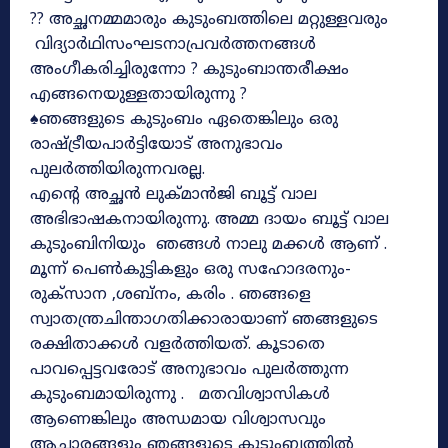
?? അച്ഛനമ്മമാരും കുടുംബത്തിലെ മറ്റുള്ളവരും
വിദ്യാർഥിസംഘടനാപ്രവർത്തനങ്ങൾ
അംഗീകരിച്ചിരുന്നോ ? കുടുംബാന്തരീക്ഷം
എങ്ങനെയുള്ളതായിരുന്നു ?
♠ഞങ്ങളുടെ കുടുംബം ഏതെങ്കിലും ഒരു
രാഷ്ട്രീയപാർട്ടിയോട് അനുഭാവം
പുലർത്തിയിരുന്നവരല്ല.
എന്റെ അച്ഛൻ ലുക്മാൻജി ബൂട്ട് വാല
അഭിഭാഷകനായിരുന്നു. അമ്മ ദായം ബൂട്ട് വാല
കുടുംബിനിയും ഞങ്ങൾ നാലു മക്കൾ ആണ് .
മൂന്ന് പെൺകുട്ടികളും ഒരു സഹോദരനും-
രുക്‌സാന ,ശബ്നം, കരിം . ഞങ്ങളെ
സ്വാതന്ത്രചിന്താഗതിക്കാരായാണ് ഞങ്ങളുടെ
രക്ഷിതാക്കൾ വളർത്തിയത്. കൂടാതെ
പാവപ്പെട്ടവരോട് അനുഭാവം പുലർത്തുന്ന
കുടുംബമായിരുന്നു . മതവിശ്വാസികൾ
ആണെങ്കിലും അന്ധമായ വിശ്വാസവും
ആചാരങ്ങളും ഞങ്ങളുടെ കുടുംബത്തിൽ