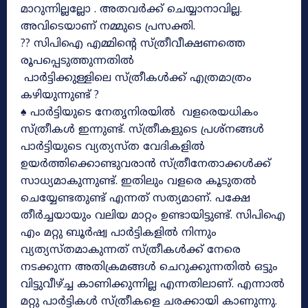
മാറുന്നില്ലല്ലോ . അതവർക്ക് ചെയ്യാനാവില്ല.
അവിടെയാണ് നമ്മുടെ പ്രസക്തി.
?? സിപിഐ എമ്മിന്റെ സ്ത്രീവീക്ഷണത്തെ
രൂപപ്പെടുത്തുന്നതിൽ
പാർട്ടിക്കുള്ളിലെ സ്ത്രീകൾക്ക് എത്രമാത്രം
കഴിയുന്നുണ്ട് ?
♠ പാർട്ടിയുടെ നേതൃനിരയിൽ വളരെയധികം
സ്ത്രീകൾ ഇന്നുണ്ട്. സ്ത്രീകളുടെ പ്രശ്നങ്ങൾ
പാർട്ടിയുടെ വ്യത്യസ്ത വേദികളിൽ
ഉയർത്തിക്കൊണ്ടുവരാൻ സ്ത്രീനേതാക്കൾക്ക്
സാധ്യമാകുന്നുണ്ട്. ഇതിലും വളരെ കൂടുതൽ
ചെയ്യേണ്ടതുണ്ട് എന്നത് സത്യമാണ്. പക്ഷേ
തീർച്ചയായും വലിയ മാറ്റം ഉണ്ടായിട്ടുണ്ട്. സിപിഐ
എം മറ്റു ബൂർഷ്വ പാർട്ടികളിൽ നിന്നും
വ്യത്യസ്തമാകുന്നത് സ്ത്രീകൾക്ക് നേരെ
നടക്കുന്ന അതിക്രമങ്ങൾ ചെറുക്കുന്നതിൽ ഒട്ടും
വിട്ടുവീഴ്ച്ച കാണിക്കുന്നില്ല എന്നതിലാണ്. എന്നാൽ
മറ്റു പാർട്ടികൾ സ്ത്രീകളെ ചരക്കായി കാണുന്നു.