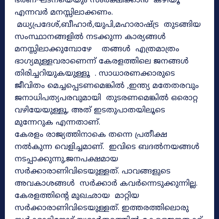
ഭരണഘടനയെയും സംരക്ഷിക്കാൻ കഴിയൂ
എന്നവർ മനസ്സിലാക്കണം.
മധ്യപ്രദേശ്,ബീഹാർ,യുപി,മഹാരാ
ഷ്ട്ര തുടങ്ങിയ
സംസ്ഥാനങ്ങളിൽ നടക്കുന്ന കാര്യങ്ങൾ
മനസ്സിലാക്കുമ്പോഴേ തങ്ങൾ എത്രമാത്രം
ഭാഗ്യമുള്ളവരാണെന്ന് കേരളത്തിലെ ജനങ്ങൾ
തിരിച്ചറിയുകയുള്ളൂ . സാധാരണക്കാരുടെ
ജീവിതം മെച്ചപ്പെടണമെങ്കിൽ ,ഇന്ത്യ മതേതരവും
ജനാധിപത്യപരവുമായി തുടരണമെങ്കിൽ ഒരൊറ്റ
വഴിയേയുള്ളൂ, അത് ഇടതുപാതയിലൂടെ
മുന്നേറുക എന്നതാണ്.
കേരളം രാജ്യത്തിനാകെ തന്നെ പ്രതീക്ഷ
നൽകുന്ന വെളിച്ചമാണ്. ഇവിടെ ബദൽനയങ്ങൾ
നടപ്പാക്കുന്നു,ജനപക്ഷമായ
സർക്കാരാണിവിടെയുള്ളത്. പാവങ്ങളുടെ
അവകാശങ്ങൾ സർക്കാർ കവർന്നെടുക്കുന്നില്ല.
കേരളത്തിന്റെ മുഖഛായ മാറ്റിയ
സർക്കാരാണിവിടെയുള്ളത്. ഇത്തരത്തിലൊരു