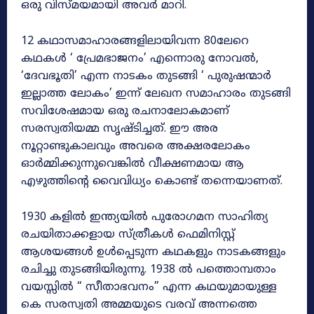
ഒരു വിസ്മയമായി അവർ മാറി.
12 കഥാസമാഹാരങ്ങളിലായിവന്ന 80ലേറെ
കഥകൾ ‘ പ്രേമഭാജനം’ എന്നൊരു നോവൽ,
‘ദേവഭൂതി’ എന്ന നാടകം തുടങ്ങി ‘ പുരുഷന്മാർ
ഇല്ലാത്ത ലോകം’ ഇന്ന് ലേഖന സമാഹാരം തുടങ്ങി
സവിശേഷമായ ഒരു രചനാലോകമാണ്
സരസ്വതിയമ്മ സൃഷ്ടിച്ചത്. ഈ അര
നൂറ്റാണ്ടുകാലവും അവരെ അക്ഷരലോകം
ഓർമ്മിക്കുന്നുവെങ്കിൽ വീക്ഷണമായ ആ
എഴുത്തിന്റെ വൈവിധ്യം കൊണ്ട് തന്നെയാണത്.
1930 കളിൽ ഇന്ത്യയിൽ പുരോഗമന സാഹിത്യ
രചയിതാക്കളായ സ്ത്രീകൾ ഫെമിനിസ്റ്റ്
ആശയങ്ങൾ ഉൾപ്പെടുന്ന കഥകളും നാടകങ്ങളും
രചിച്ചു തുടങ്ങിയിരുന്നു. 1938 ൽ പത്തൊമ്പതാം
വയസ്സിൽ “ സീതാഭവനം” എന്ന കഥയുമായുള്ള
കെ സരസ്വതി അമ്മയുടെ വരവ് അന്നത്തെ