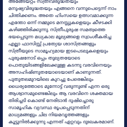
അങ്ങേയറ്റം സ്ത്രീവിരുദ്ധതയും
മനുഷ്യവിരുദ്ധതയും എങ്ങനെ വന്നുപെട്ടെന്ന് നാം
ചിന്തിക്കണം. അതെ ഹിംസയെ ഉത്സവമാക്കുന്ന
എന്തോ ഒന്ന് നമ്മുടെ മനസ്സുകളെയും കീഴടക്കി
കഴിഞ്ഞിരിക്കുന്നു. സ്ത്രീപുരുഷ സമത്വത്തെ
ഭയപ്പെടുന്ന മധ്യകാല മൂല്യങ്ങളെ സ്വാംശീകരിച്ച
എല്ലാ ഫാസിസ്റ്റ് പ്രത്യേയ ശാസ്ത്രങ്ങളും
സ്ത്രീയുടെ സാമൂഹ്യമായ ഇടപെടലുകളെയും
പുരുഷനോട് ഒപ്പം തുല്യതയോടെ
പൊതുയിടങ്ങളിലേക്കുള്ള കടന്നു വരവിനെയും
അസഹിഷ്ണുതയോടെയാണ് കാണുന്നത്.
പുതുതലമുറയിലെ കുറച്ചു പേരെങ്കിലും
ധൈര്യത്തോടെ മുന്നോട്ട് വരുന്നുണ്ട് എന്ന ഒരു
ആശ്വാസമുണ്ടെങ്കിലും ആ വരവിനെ ശക്തമായ
തിരിച്ചടി കൊണ്ട് നേരിടാൻ ദുഷിച്ചൊരു
സാമൂഹിക വ്യവസ്ഥ രൂപപ്പെടുന്നതിന്
മാധ്യമങ്ങളും ചില നിയമവൃത്തങ്ങളും
കൂട്ടുനിൽക്കുന്നു എന്നത് ഏറ്റവും ദുഃഖകരമാണ്.