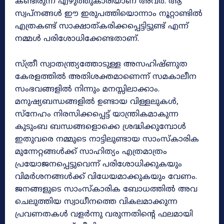
കണ്ടിരുന്ന എഴുത്തുകാരിയാണ് അവർ. ആ
സ്വപ്നങ്ങൾ ഈ ഇരുപത്തിയൊന്നാം നൂറ്റാണ്ടിൽ
എത്രകണ്ട് സാക്ഷാത്കരിക്കപ്പെട്ടിട്ടുണ്ട് എന്ന്
നമ്മൾ പരിശോധിക്കേണ്ടതാണ്.
സ്ത്രീ സ്വാതന്ത്ര്യത്തോടുള്ള അസഹിഷ്ണുത
കേരളത്തിൽ അതിശക്തമാണെന്ന് സമകാലീന
സംഭവങ്ങളിൽ നിന്നും മനസ്സിലാക്കാം.
മനുഷ്യബന്ധങ്ങളിൽ ഉണ്ടായ വിള്ളലുകൾ,
സ്നേഹം നിരസിക്കപ്പെട്ട് യാന്ത്രികമാകുന്ന
കുടുംബ ബന്ധങ്ങളൊക്കെ ശ്രദ്ധിക്കുമ്പോൾ
ഇതുവരെ നമ്മുടെ നാട്ടിലുണ്ടായ സാംസ്കാരിക
മുന്നേറ്റങ്ങൾക്ക് സാഹിത്യം എത്രമാത്രം
പ്രയോജനപ്പെട്ടുവെന്ന് പരിശോധിക്കുകയും
വിമർശനങ്ങൾക്ക് വിധേയമാക്കുകയും വേണം.
ജനങ്ങളുടെ സാംസ്കാരിക ബോധത്തിൽ അവ
ചെലുത്തിയ സ്വാധീനത്തെ വികലമാക്കുന്ന
പ്രവണതകൾ വളർന്നു വരുന്നതിന്റെ ഫലമായി