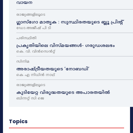
വായന
രാജ്യങ്ങളിലൂടെ
ഗ്ലാസ്ഗോ മാതൃക : സുസ്ഥിരതയുടെ ബ്ലൂ പ്രിന്റ്
ഡോ.അജീഷ് പി ടി
പരിസ്ഥിതി
പ്രകൃതിയിലെ വിസ്മയങ്ങൾ- ഗരുഡശലഭം
കെ. വി. വിൻസെൻറ്റ്
സിനിമ
അരാഷ്‌ട്രീയതയുടെ ‘നോബഡി’
കെ എ നിധിൻ നാഥ്‌
രാജ്യങ്ങളിലൂടെ
കുടിയേറ്റ വിരുദ്ധതയുടെ അപാരതയിൽ
ബിന്നറ്റ് സി ജെ
Topics