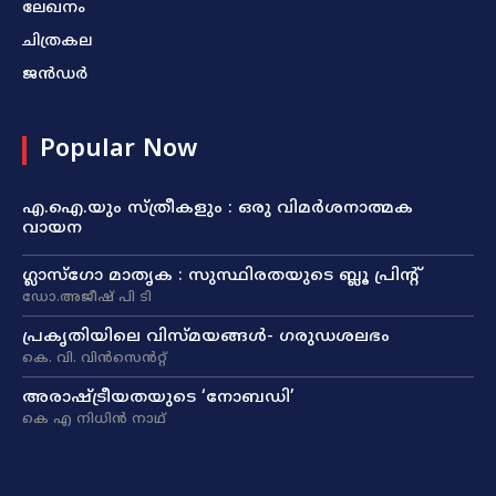
ലേഖനം
ചിത്രകല
ജൻഡർ
Popular Now
എ.ഐ.യും സ്ത്രീകളും : ഒരു വിമർശനാത്മക
വായന
ഗ്ലാസ്ഗോ മാതൃക : സുസ്ഥിരതയുടെ ബ്ലൂ പ്രിന്റ്
ഡോ.അജീഷ് പി ടി
പ്രകൃതിയിലെ വിസ്മയങ്ങൾ- ഗരുഡശലഭം
കെ. വി. വിൻസെൻറ്റ്
അരാഷ്‌ട്രീയതയുടെ ‘നോബഡി’
കെ എ നിധിൻ നാഥ്‌