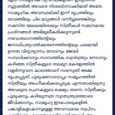
ഏത് സാമൂഹിക വ്യവസ്ഥകളാണ് ഇരുപതാം
നൂറ്റാണ്ടിൽ അവരെ നിശബ്ദനാക്കിയത് അതേ
സാമൂഹിക അവസ്ഥയ്ക്ക് ഇന്ന് രൂപത്തിലും
ഭാവത്തിലും ചില മാറ്റങ്ങൾ വന്നിട്ടുണ്ടെങ്കിലും
സമസ്ത മേഖലയിലെയും സ്ത്രീകൾ സമാനമായ
പ്രശ്നങ്ങൾ അഭിമുഖീകരിക്കുന്നുണ്ട്.
നവോത്ഥാനത്തിന്റെയും
ജനാധിപത്യവൽക്കരണത്തിന്റെയും ഫലമായി
ഉന്നത വിദ്യാഭ്യാസം നേടാനും ജോലി
സമ്പാദിക്കാനും സാമ്പത്തിക സ്വാതന്ത്ര്യം നേടാനും
കഴിഞ്ഞ സ്ത്രീകളുടെ തലമുറ കേരളത്തിൽ
വളർന്നുവന്ന കാലത്താണ് സരസ്വതി അമ്മ
രൂപപ്പെട്ടത്. പുരുഷനോടൊപ്പം സമൂഹത്തിൽ
സ്ത്രീയും അംഗീകരിക്കപ്പെടുക എന്നതായിരുന്നു
അവരുടെ രചനകളുടെ ലക്ഷ്യം തന്നെ. സ്ത്രീക്കും
പുരുഷനും കഴിയുന്നത്ര സ്വാതന്ത്ര്യത്തോടെ
ജീവിക്കാനും, സാമൂഹ്യ ഇടപെടലുകളിൽ
പങ്കാളികളാകാനുമുള്ള അവസ്ഥയെ സ്വപ്നം