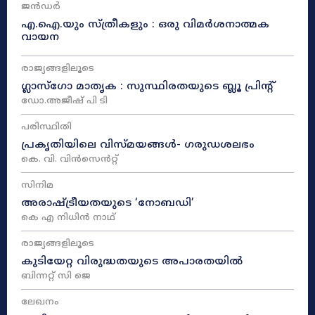
ജൻഡർ
എ.ഐ.യും സ്ത്രീകളും : ഒരു വിമർശനാത്മക
വായന
രാജ്യങ്ങളിലൂടെ
ഗ്ലാസ്ഗോ മാതൃക : സുസ്ഥിരതയുടെ ബ്ലൂ പ്രിന്റ്
ഡോ.അജീഷ് പി ടി
പരിസ്ഥിതി
പ്രകൃതിയിലെ വിസ്മയങ്ങൾ- ഗരുഡശലഭം
കെ. വി. വിൻസെൻറ്റ്
സിനിമ
അരാഷ്‌ട്രീയതയുടെ ‘നോബഡി’
കെ എ നിധിൻ നാഥ്‌
രാജ്യങ്ങളിലൂടെ
കുടിയേറ്റ വിരുദ്ധതയുടെ അപാരതയിൽ
ബിന്നറ്റ് സി ജെ
ലേഖനം