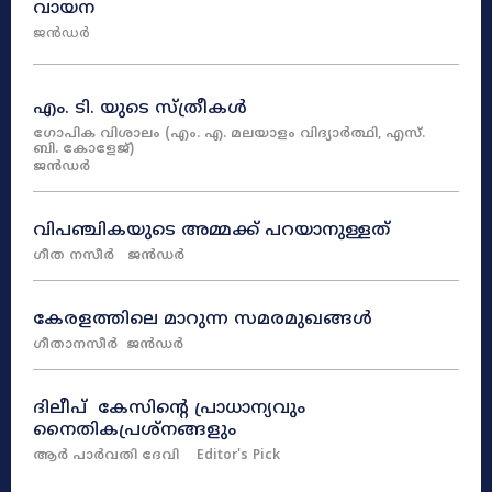
വായന
ജൻഡർ
എം. ടി. യുടെ സ്ത്രീകൾ
ഗോപിക വിശാലം (എം. എ. മലയാളം വിദ്യാർത്ഥി, എസ്.
ബി. കോളേജ്)
ജൻഡർ
വിപഞ്ചികയുടെ അമ്മക്ക് പറയാനുള്ളത്
ഗീത നസീർ
ജൻഡർ
കേരളത്തിലെ മാറുന്ന സമരമുഖങ്ങൾ
ഗീതാനസീർ
ജൻഡർ
ദിലീപ് കേസിന്റെ പ്രാധാന്യവും
നൈതികപ്രശ്നങ്ങളും
ആർ പാർവതി ദേവി
Editor's Pick