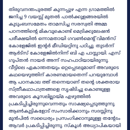
തിരുവനന്തപുരത്ത് കുന്നപ്പുഴ എന്ന ഗ്രാമത്തിൽ
ജനിച്ച 9 വയസ്സ് മുതൽ പാൽക്കുളങ്ങരയിൽ
കുടുംബസമേതം താമസിച്ച സരസ്വതി അമ്മ
പഠനത്തിന്റെ മികവുകൊണ്ട് മെട്രിക്കുലേഷൻ
പരീക്ഷയിൽ ഒന്നാമതായി ഗവൺമെന്റ് വിമൻസ്
കോളേജിൽ ഇന്റർ മീഡിയറ്റിനു പഠിച്ചു. തുടർന്ന്
ആർട്സ് കോളേജിൽനിന്ന് ബി എ പാസ്സായി. എസ്
ഗുപ്തൻ നായർ അന്ന് സഹപാഠിയായിരുന്നു.
വീട്ടിലെ ഏകാന്തതയും ഒറ്റപ്പെടലുമാണ് അവരുടെ
കഥയെഴുത്തിന് കാരണമായതെന്ന് പറയുമ്പോൾ
ആ പഠനകാല ത്ത് തന്നെയാണ് തന്റെ ശക്തരായ
സ്ത്രീകഥാപാത്രങ്ങളെ സൃഷ്ടിച്ചു കൊണ്ടുള്ള
അവരുടെ കൂസലില്ലായ്മ എഴുത്തിൽ
പ്രകടിപ്പിച്ചിരുന്നുവെന്നതും സാക്ഷ്യപ്പെടുത്തുന്നു.
ആൺകുട്ടികളോട് സംസാരിക്കാനും സദസ്സിനു
മുൻപിൽ സധൈര്യം പ്രസംഗിക്കാനുമുള്ള തന്റേടം
ആവർ പ്രകടിപ്പിച്ചിരുന്നു. സ്‌കൂൾ അധ്യാപികയായി