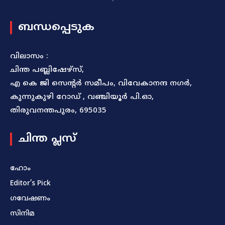
ബന്ധപ്പെടുക
വിലാസം :
ചിന്ത പബ്ലിഷേഴ്സ്,
എ കെ ജി സെന്റർ സമീപം, വിവേകാനന്ദ നഗർ,
കുന്നുകുഴി റോഡ് , വഞ്ചിയൂർ പി.ഓ,
തിരുവനന്തപുരം, 695035
ചിന്ത പ്ലസ്
ഹോം
Editor’s Pick
ഗവേഷണം
സിനിമ