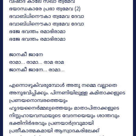
വിഷാദ കാലേ സഖാ ത്വമേവ
ഭയാന്ധകാരേ പ്രഭാ ത്വമേവ (2)
ഭവാബ്ധിനൌകാ ത്വമേവ ദേവാ
ഭവാബ്ധിനൌകാ ത്വമേവ ദേവാ
ഭജേ ഭവന്തം രമാഭിരാമാ
ഭജേ ഭവന്തം രമാഭിരാമാ
ജാനകീ ജാനേ
രാമാ… രാമാ… രാമ രാമ
ജാനകീ ജാനേ… രാമാ…
എന്നൊഴുകിവരുമ്പോൾ അതു നമ്മെ വല്ലാതെ
അനുഭവിപ്പിക്കും. പിന്നണിയിലുള്ള കമിതാക്കളുടെ
പ്രണയനൊമ്പരത്തെയും
ഹൃദയനൈർമ്മല്യത്തെയും മാതാപിതാക്കളുടെ
നിസ്സഹായവസ്ഥയുടെ വേദനയെയും ശാന്തവും
ഭക്തിനിർഭരവും പ്രണയാർദ്രവുമായി
പ്രതീകാത്മകമായി ആസ്വാദകരിലേക്ക്