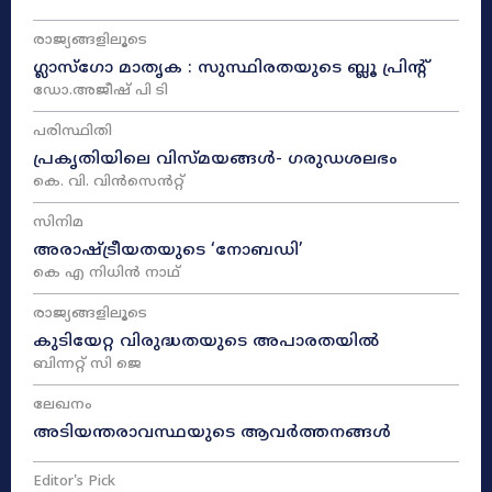
രാജ്യങ്ങളിലൂടെ
ഗ്ലാസ്ഗോ മാതൃക : സുസ്ഥിരതയുടെ ബ്ലൂ പ്രിന്റ്
ഡോ.അജീഷ് പി ടി
പരിസ്ഥിതി
പ്രകൃതിയിലെ വിസ്മയങ്ങൾ- ഗരുഡശലഭം
കെ. വി. വിൻസെൻറ്റ്
സിനിമ
അരാഷ്‌ട്രീയതയുടെ ‘നോബഡി’
കെ എ നിധിൻ നാഥ്‌
രാജ്യങ്ങളിലൂടെ
കുടിയേറ്റ വിരുദ്ധതയുടെ അപാരതയിൽ
ബിന്നറ്റ് സി ജെ
ലേഖനം
അടിയന്തരാവസ്ഥയുടെ ആവർത്തനങ്ങൾ
Editor's Pick