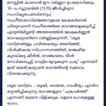
മനസ്സിൽ കാണാൻ ഈ വർണ്ണന ഉപയോഗിക്കും.
16‐-ാം നൂറ്റാണ്ടിൽ (1570) ജീവിച്ചിരുന്ന
സംസ്കൃതപണ്ഡിതനും/
സംഗീതശാസ്ത്രജ്ഞനുമായ മേഷകർണൻ
ഹിന്ദുസ്ഥാനി സംഗീതത്തിലെ രാഗങ്ങളെക്കുറിച്ച്
എഴുതിയിട്ടുണ്ട്. അത്തരത്തിൽ മേഷകർണ്ണൻ
രാഗകല്യാണിനെ വർണ്ണിക്കുന്നത്, ‘‘ശുഭ്ര
വസ്ത്രങ്ങളും പവിഴമാലയും അണിഞ്ഞ്,
വിശിഷ്ടമായ സിംഹാസനത്തിൽ, രാജകീയ
കുടയ്ക്കു കീഴിൽ, വെഞ്ചാമരം വീശി
സേവിക്കപ്പെട്ട്, വെറ്റില മുറുക്കുന്ന പ്രഭു’’ എന്നാണ്.
ഇത് യമൻ/കല്യാൺ രാഗത്തിന്റെ സ്വഭാവം
വിശദമാക്കുന്നു.
ശുഭ്ര വസ്ത്രം – ശുദ്ധി, ശാന്തത, ഗാംഭീര്യം എന്നിവ
ദ്യോതിപ്പിക്കുന്നു. രാഗങ്ങളുടെ “ചക്രവർത്തി”
എന്നാണ് യമനെ വിളിക്കുക. വളരെ മഹത്വമുള്ള
രാഗം.