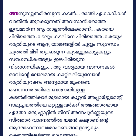
അ
നുസ്യൂതമിരമ്പുന്ന കടൽ… രാത്രി ഏകാകികൾ
വാതിൽ തുറക്കുന്നത് അവസാനിക്കാത്ത
ഇമ്പമാർന്ന ആ താളത്തിലേക്കാണ്… കരയെ
പിരിയാത്ത കടലും കടലിനെ പിരിയാത്ത കരയും!
രാത്രിയുടെ ആദ്യ യാമങ്ങളിൽ ചുറ്റും സുഗന്ധം
ചുരത്തി മിഴി തുറക്കുന്ന കുടമുല്ലമൊട്ടുകളും
സൗഗന്ധികങ്ങളും ഇഴപിരിയുന്ന
നിശാഗന്ധികളും… ആ വശ്യമായ വാസനകൾ
രാവിന്റെ ലോലമായ കാറ്റിലലിയുമ്പോൾ
രാത്രിയുറക്കം അന്യമായ മുംബൈ
മഹാനഗരത്തിലെ ബാന്ദ്രയിലുള്ള
കടൽഭിത്തിക്കഭിമുഖമായ കൂറ്റൻ അപ്പാർട്ടുമെന്റ്‌
സമുച്ചയത്തിലെ മറ്റുള്ളവർക്ക് അജ്ഞാതമായ
ഏതോ ഒരു ഫ്ലാറ്റിൽ നിന്ന് അന്നപൂർണ്ണയുടെ
സിത്താർ വാദനത്തിൽ യമൻ കല്യാണിന്റെ
ആരോഹണാവരോഹണങ്ങളൊഴുകും.
രക്തത്തിലലിഞ്ഞ രാഗങ്ങളും