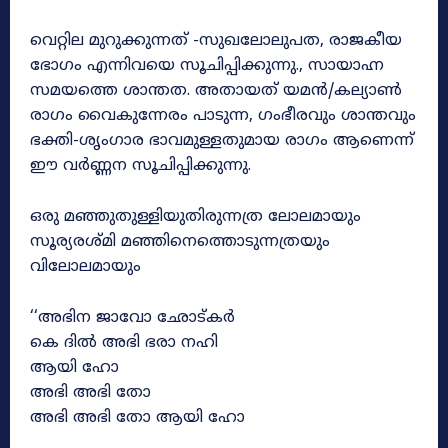
വെറ്റില മുറുക്കുന്നത് -സുഖലോലുപത, രാജകീയ
ഭോഗം എന്നിവയെ സൂചിപ്പിക്കുന്നു., സായാഹ്ന
സമയത്തെ ശാന്തത. അതായത് യമൻ/കല്യാൺ
രാഗം വൈകുന്നേരം പാടുന്ന, ഗംഭീരവും ശാന്തവും
ഭക്തി-ശൃംഗാര ഭാവമുള്ളതുമായ രാഗം ആണെന്ന്
ഈ വർണ്ണന സൂചിപ്പിക്കുന്നു.
ഒരു മഞ്ഞുതുള്ളിയുതിരുന്നത്ര ലോലമായും
സൂര്യരശ്മി മഞ്ഞിനെത്തൊടുന്നത്രയും
വിലോലമായും
‘‘അഭിന ജാവോ ഛോട്കർ
കെ ദിൽ അഭി ഭരാ നഹി
ആയി ഹോ
അഭി അഭി തോ
അഭി അഭി തോ ആയി ഹോ