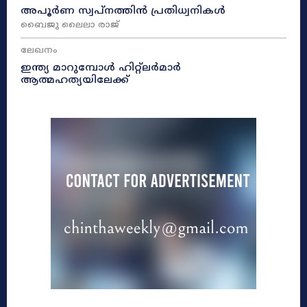
അപൂർണ സ്വപ്നത്തിൻ പ്രതിധ്വനികൾ
ബൈജു ലൈലാ രാജ്
ലേഖനം
ഇന്ത്യ മാറുമ്പോൾ ഹിറ്റ്ലർമാർ
ആത്മഹത്യയിലേക്ക്