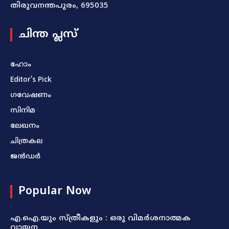
തിരുവനന്തപുരം, 695035
ചിന്ത പ്ലസ്
ഹോം
Editor’s Pick
ഗവേഷണം
സിനിമ
ലേഖനം
ചിത്രകല
ജൻഡർ
Popular Now
എ.ഐ.യും സ്ത്രീകളും : ഒരു വിമർശനാത്മക
വായന