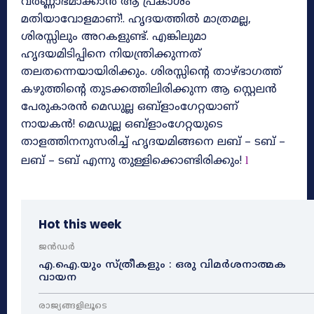
വർണ്ണാഭമാക്കാൻ ആ പ്രകാശം
മതിയാവോളമാണ്!. ഹൃദയത്തിൽ മാത്രമല്ല,
ശിരസ്സിലും അറകളുണ്ട്. എങ്കിലുമാ
ഹൃദയമിടിപ്പിനെ നിയന്ത്രിക്കുന്നത്
തലതന്നെയായിരിക്കും. ശിരസ്സിന്റെ താഴ്ഭാഗത്ത്
കഴുത്തിന്റെ തുടക്കത്തിലിരിക്കുന്ന ആ സ്റ്റെലൻ
പേരുകാരൻ മെഡുല്ല ഒബ്ളാംഗേറ്റയാണ്
നായകൻ! മെഡുല്ല ഒബ്ളാംഗേറ്റയുടെ
താളത്തിനനുസരിച്ച് ഹൃദയമിങ്ങനെ ലബ് – ടബ് –
ലബ് – ടബ് എന്നു തുള്ളിക്കൊണ്ടിരിക്കും!
l
Hot this week
ജൻഡർ
എ.ഐ.യും സ്ത്രീകളും : ഒരു വിമർശനാത്മക
വായന
രാജ്യങ്ങളിലൂടെ