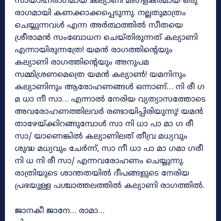
സായാഹ്നരാഗമായ കല്യാണി മംഗളകരമായ ഒരു
രാഗമായി കണക്കാക്കപ്പെടുന്നു. നല്ലതുമാത്രം
ചെയ്യുന്നവള്‍ എന്ന അര്‍ത്ഥത്തില്‍ സീതയെ
ശ്രീരാമന്‍ സംബോധന ചെയ്തിരുന്നത് കല്യാണി
എന്നായിരുന്നത്രേ! യമൻ രാഗത്തിന്റെയും
കല്യാണി രാഗത്തിന്റെയും അനുപമ
സമ്മിശ്രണമെത്രെ യമൻ കല്യാൺ! യമനിനും
കല്യാണിനും ആരോഹണങ്ങൾ ഒന്നാണ്… നി രീ ഗ
മ ധാ നീ സാ… എന്നാൽ നേരിയ വ്യത്യാസത്തോടെ
അവരോഹണത്തിലവർ രണ്ടായിപ്പിരിയുന്നു! യമൻ
താഴേയ്ക്കിറങ്ങുമ്പോൾ സാ നി ധാ പാ മാ ഗ രീ
സാ/ യാണെങ്കിൽ കല്യാണിലത് തീവ്ര മധ്യവും
ശുദ്ധ മധ്യവും ചേർന്ന്, സാ നീ ധാ പാ മാ ഗമാ ഗരീ
നി ധ നി രീ സാ/ എന്നവരോഹണം ചെയ്യുന്നു.
രാത്രിയുടെ ശാന്തതയിൽ ദീപങ്ങളുടെ നേരിയ
പ്രഭയുള്ള പശ്ചാത്തലത്തിൽ കല്യാണി രാഗത്തിൽ.
ജാനകീ ജാനേ… രാമാ…