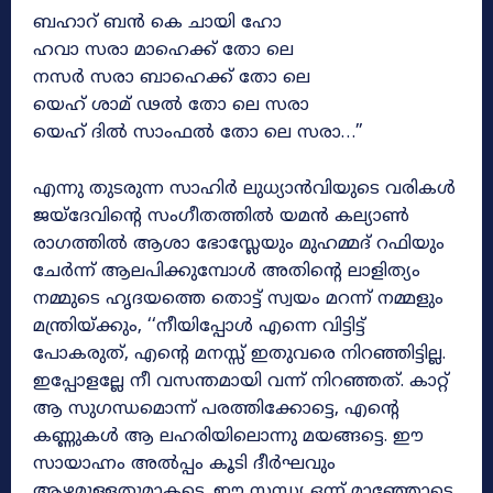
ബഹാറ് ബൻ കെ ചായി ഹോ
ഹവാ സരാ മാഹെക്ക് തോ ലെ
നസർ സരാ ബാഹെക്ക് തോ ലെ
യെഹ് ശാമ് ഢൽ തോ ലെ സരാ
യെഹ് ദിൽ സാംഫൽ തോ ലെ സരാ…”
എന്നു തുടരുന്ന സാഹിർ ലുധ്യാൻവിയുടെ വരികൾ
ജയ്ദേവിന്റെ സംഗീതത്തിൽ യമൻ കല്യാൺ
രാഗത്തിൽ ആശാ ഭോസ്ലേയും മുഹമ്മദ് റഫിയും
ചേർന്ന് ആലപിക്കുമ്പോൾ അതിന്റെ ലാളിത്യം
നമ്മുടെ ഹൃദയത്തെ തൊട്ട് സ്വയം മറന്ന് നമ്മളും
മന്ത്രിയ്ക്കും, ‘‘നീയിപ്പോൾ എന്നെ വിട്ടിട്ട്
പോകരുത്, എന്റെ മനസ്സ് ഇതുവരെ നിറഞ്ഞിട്ടില്ല.
ഇപ്പോളല്ലേ നീ വസന്തമായി വന്ന് നിറഞ്ഞത്. കാറ്റ്
ആ സുഗന്ധമൊന്ന് പരത്തിക്കോട്ടെ, എന്റെ
കണ്ണുകൾ ആ ലഹരിയിലൊന്നു മയങ്ങട്ടെ. ഈ
സായാഹ്നം അൽപ്പം കൂടി ദീർഘവും
ആഴമുള്ളതുമാകട്ടെ. ഈ സന്ധ്യ ഒന്ന് മാഞ്ഞോട്ടെ