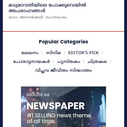
മധ്യമാവതിയിലെ പോക്കുവെയിൽ
അപരാഹ്നങ്ങൾ
ഡോ. അനാർക്കലി
സംസ്‌കാരം
Popular Categories
ലേഖനം
സിനിമ
EDITOR'S PICK
പോരാട്ടനായകർ
പുസ്തകം
ചിത്രകല
വിപ്ലവ ജീവിതം സിദ്ധാന്തം