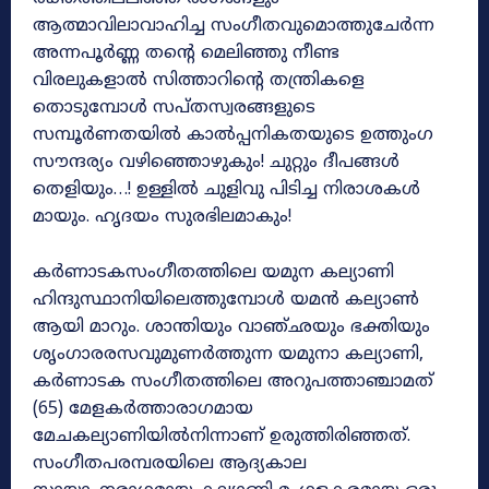
ആത്മാവിലാവാഹിച്ച സംഗീതവുമൊത്തുചേർന്ന
അന്നപൂർണ്ണ തന്റെ മെലിഞ്ഞു നീണ്ട
വിരലുകളാൽ സിത്താറിന്റെ തന്ത്രികളെ
തൊടുമ്പോൾ സപ്തസ്വരങ്ങളുടെ
സമ്പൂർണതയിൽ കാൽപ്പനികതയുടെ ഉത്തുംഗ
സൗന്ദര്യം വഴിഞ്ഞൊഴുകും! ചുറ്റും ദീപങ്ങൾ
തെളിയും…! ഉള്ളിൽ ചുളിവു പിടിച്ച നിരാശകൾ
മായും. ഹൃദയം സുരഭിലമാകും!
കർണാടകസംഗീതത്തിലെ യമുന കല്യാണി
ഹിന്ദുസ്ഥാനിയിലെത്തുമ്പോൾ യമൻ കല്യാൺ
ആയി മാറും. ശാന്തിയും വാഞ്ഛയും ഭക്തിയും
ശൃംഗാരരസവുമുണർത്തുന്ന യമുനാ കല്യാണി,
കർണാടക സംഗീതത്തിലെ അറുപത്താഞ്ചാമത്
(65) മേളകർത്താരാഗമായ
മേചകല്യാണിയിൽനിന്നാണ് ഉരുത്തിരിഞ്ഞത്.
സംഗീതപരമ്പരയിലെ ആദ്യകാല