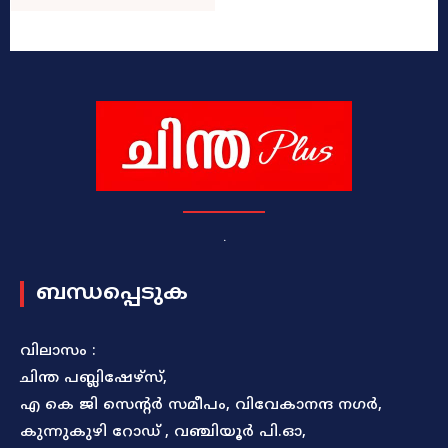
.
ബന്ധപ്പെടുക
വിലാസം :
ചിന്ത പബ്ലിഷേഴ്സ്,
എ കെ ജി സെന്റർ സമീപം, വിവേകാനന്ദ നഗർ,
കുന്നുകുഴി റോഡ് , വഞ്ചിയൂർ പി.ഓ,