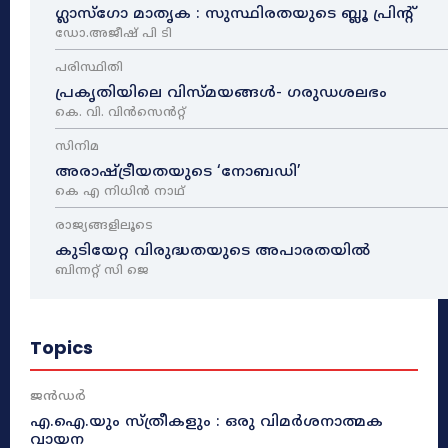
ഗ്ലാസ്ഗോ മാതൃക : സുസ്ഥിരതയുടെ ബ്ലൂ പ്രിന്റ്
ഡോ.അജീഷ് പി ടി
പരിസ്ഥിതി
പ്രകൃതിയിലെ വിസ്മയങ്ങൾ- ഗരുഡശലഭം
കെ. വി. വിൻസെൻറ്റ്
സിനിമ
അരാഷ്‌ട്രീയതയുടെ ‘നോബഡി’
കെ എ നിധിൻ നാഥ്‌
രാജ്യങ്ങളിലൂടെ
കുടിയേറ്റ വിരുദ്ധതയുടെ അപാരതയിൽ
ബിന്നറ്റ് സി ജെ
Topics
ജൻഡർ
എ.ഐ.യും സ്ത്രീകളും : ഒരു വിമർശനാത്മക
വായന