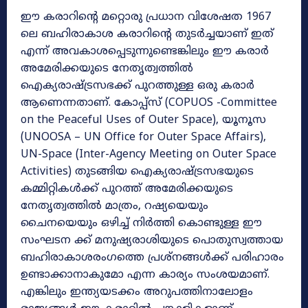
ഈ കരാറിന്റെ മറ്റൊരു പ്രധാന വിശേഷത 1967
ലെ ബഹിരാകാശ കരാറിന്റെ തുടർച്ചയാണ് ഇത്
എന്ന് അവകാശപ്പെടുന്നുണ്ടെങ്കിലും ഈ കരാർ
അമേരിക്കയുടെ നേതൃത്വത്തിൽ
ഐക്യരാഷ്ട്രസഭക്ക് പുറത്തുള്ള ഒരു കരാർ
ആണെന്നതാണ്. കോപ്പ്സ് (COPUOS -Committee
on the Peaceful Uses of Outer Space), യൂനൂസ
(UNOOSA – UN Office for Outer Space Affairs),
UN-Space (Inter-Agency Meeting on Outer Space
Activities) തുടങ്ങിയ ഐക്യരാഷ്ട്രസഭയുടെ
കമ്മിറ്റികൾക്ക് പുറത്ത് അമേരിക്കയുടെ
നേതൃത്വത്തിൽ മാത്രം, റഷ്യയെയും
ചൈനയെയും ഒഴിച്ച് നിർത്തി കൊണ്ടുള്ള ഈ
സംഘടന ക്ക് മനുഷ്യരാശിയുടെ പൊതുസ്വത്തായ
ബഹിരാകാശരംഗത്തെ പ്രശ്നങ്ങൾക്ക് പരിഹാരം
ഉണ്ടാക്കാനാകുമോ എന്ന കാര്യം സംശയമാണ്.
എങ്കിലും ഇന്ത്യയടക്കം അറുപത്തിനാലോളം