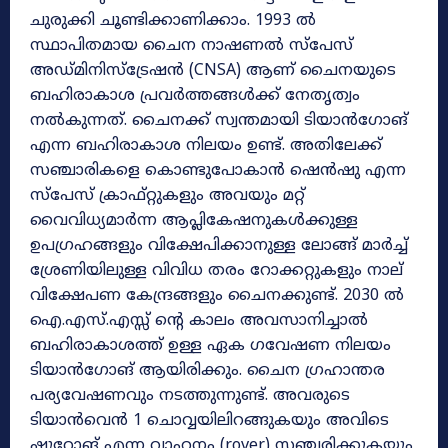
ചുരുക്കി ചൂണ്ടിക്കാണിക്കാം. 1993 ൽ
സ്ഥാപിതമായ ചൈന നാഷണൽ സ്പേസ്
അഡ്മിനിസ്ട്രേഷൻ (CNSA) ആണ് ചൈനയുടെ
ബഹിരാകാശ പ്രവർത്തങ്ങൾക്ക് നേതൃത്വം
നൽകുന്നത്. ചൈനക്ക് സ്വന്തമായി ടിയാൻഗോങ്
എന്ന ബഹിരാകാശ നിലയം ഉണ്ട്. അതിലേക്ക്
സഞ്ചാരികളെ കൊണ്ടുപോകാൻ ഷെൻഷു എന്ന
സ്പേസ് ക്രാഫ്റ്റുകളും അവയും മറ്റ്
വൈവിധ്യമാർന്ന ആപ്ലികേഷനുകൾക്കുള്ള
ഉപഗ്രഹങ്ങളും വിക്ഷേപിക്കാനുള്ള ലോങ്ങ് മാർച്ച്
ശ്രേണിയിലുള്ള വിവിധ തരം റോക്കറ്റുകളും നാല്
വിക്ഷേപണ കേന്ദ്രങ്ങളും ചൈനക്കുണ്ട്. 2030 ൽ
ഐ.എസ്.എസ്സ് ന്റെ കാലം അവസാനിച്ചാൽ
ബഹിരാകാശത്ത് ഉള്ള ഏക ഗവേഷണ നിലയം
ടിയാൻഗോങ് ആയിരിക്കും. ചൈന ഗ്രഹാന്തര
പര്യവേഷണവും നടത്തുന്നുണ്ട്. അവരുടെ
ടിയാൻവെൻ 1 ചൊവ്വയിലിറങ്ങുകയും അവിടെ
ഷുറോങ് എന്ന വാഹനം (rover) സഞ്ചരിക്കുകയും