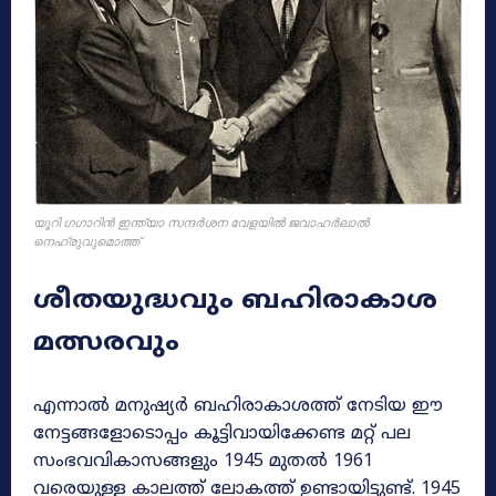
യൂറി ഗഗാറിൻ ഇന്ത്യാ സന്ദർശന വേളയിൽ ജവാഹർലാൽ
നെഹ്രുവുമൊത്ത്
ശീതയുദ്ധവും ബഹിരാകാശ
മത്സരവും
എന്നാൽ മനുഷ്യർ ബഹിരാകാശത്ത് നേടിയ ഈ
നേട്ടങ്ങളോടൊപ്പം കൂട്ടിവായിക്കേണ്ട മറ്റ് പല
സംഭവവികാസങ്ങളും 1945 മുതൽ 1961
വരെയുള്ള കാലത്ത് ലോകത്ത് ഉണ്ടായിട്ടുണ്ട്. 1945