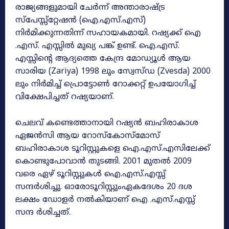
രാജ്യങ്ങളുമായി ചേർന്ന് അന്താരാഷ്ട്ര
സ്പേസ്സ്റ്റേഷൻ (ഐ.എസ്.എസ്)
നിർമിക്കുന്നതിന്ന് സഹായകമായി. റഷ്യക്ക് ഐ
.എസ്. എസ്സിൽ മുഖ്യ പങ്ക് ഉണ്ട്. ഐ.എസ്.
എസ്സിന്റെ ആദ്യത്തെ കേന്ദ്ര മോഡ്യൂൾ ആയ
സാരിയ (Zariya) 1998 ലും സ്വേസ്ഡ (Zvesda) 2000
ലും നിർമിച്ച് പ്രൊട്ടോൺ റോക്കറ്റ് ഉപയോഗിച്ച്
വിക്ഷേപിച്ചത് റഷ്യയാണ്.
ചെലവ് കണ്ടെത്താനായി റഷ്യൻ ബഹിരാകാശ
ഏജൻസി ആയ റോസ്കോസ്മോസ്
ബഹിരാകാശ ടൂറിസ്റ്റുകളെ ഐ.എസ്.എസിലേക്ക്
കൊണ്ടുപോവാൻ തുടങ്ങി. 2001 മുതൽ 2009
വരെ ഏഴ് ടൂറിസ്റ്റുകൾ ഐ.എസ്.എസ്സ്
സന്ദർശിച്ചു. ഓരോടൂറിസ്റ്റുംഏകദേശം 20 ദശ
ലക്ഷം ഡോളർ നൽകിയാണ് ഐ .എസ്.എസ്സ്
സന്ദ ർശിച്ചത്.