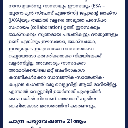
നാസ ഉയർന്നു. നാസായും ഈസയും (ESA –
യൂറോപ്യൻ സ്പേസ് ഏജൻസി) ജപ്പാന്റെ ജാക്സ
(JAXA)യും തമ്മിൽ വളരെ അടുത്ത പരസ്പര
സഹായം (collaboration) ഉണ്ട്. ഈസക്കും
ജാക്സക്കും സ്വന്തമായ പദ്ധതികളും ദൗത്യങ്ങളും
ഉണ്ട്. എങ്കിലും ഈസയോ, ജാക്സയോ,
ഇന്ത്യയുടെ ഇസ്രൊയോ നാസയോടൊ
റഷ്യയോടോ മത്സരിക്കതക്ക നിലയിലേക്ക്
വളർന്നിട്ടില്ല. അവരാരും നാസക്കോ
അമേരിക്കയിലെ മറ്റ് ബഹിരാകാശ
കമ്പനികൾക്കോ സാമ്പത്തിക-സാങ്കേതിക-
കച്ചവട രംഗത്ത് ഒരു വെല്ലുവിളി ആയി മാറിയിട്ടില്ല.
എന്നാൽ വെല്ലുവിളി ഉയർന്നത് ഏഷ്യയിൽ
ചൈനയിൽ നിന്നാണ്. അതാണ് പുതിയ
ബഹിരാകാശ മത്സരത്തിന്ന് കാരണവും.
ചാന്ദ്ര പര്യവേഷണം 21ആം