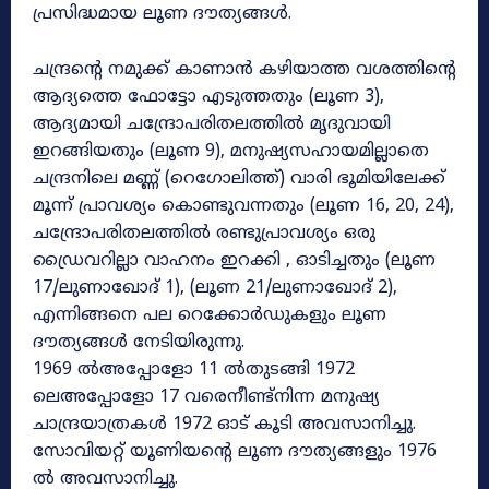
പ്രസിദ്ധമായ ലൂണ ദൗത്യങ്ങൾ.
ചന്ദ്രന്റെ നമുക്ക് കാണാൻ കഴിയാത്ത വശത്തിന്റെ
ആദ്യത്തെ ഫോട്ടോ എടുത്തതും (ലൂണ 3),
ആദ്യമായി ചന്ദ്രോപരിതലത്തിൽ മൃദുവായി
ഇറങ്ങിയതും (ലൂണ 9), മനുഷ്യസഹായമില്ലാതെ
ചന്ദ്രനിലെ മണ്ണ് (റെഗോലിത്ത്) വാരി ഭൂമിയിലേക്ക്
മൂന്ന് പ്രാവശ്യം കൊണ്ടുവന്നതും (ലൂണ 16, 20, 24),
ചന്ദ്രോപരിതലത്തിൽ രണ്ടുപ്രാവശ്യം ഒരു
ഡ്രൈവറില്ലാ വാഹനം ഇറക്കി , ഓടിച്ചതും (ലൂണ
17/ലുണാഖോദ് 1), (ലൂണ 21/ലുണാഖോദ് 2),
എന്നിങ്ങനെ പല റെക്കോർഡുകളും ലൂണ
ദൗത്യങ്ങൾ നേടിയിരുന്നു.
1969 ൽഅപ്പോളോ 11 ൽതുടങ്ങി 1972
ലെഅപ്പോളോ 17 വരെനീണ്ട്നിന്ന മനുഷ്യ
ചാന്ദ്രയാത്രകൾ 1972 ഓട് കൂടി അവസാനിച്ചു.
സോവിയറ്റ് യൂണിയന്റെ ലൂണ ദൗത്യങ്ങളും 1976
ൽ അവസാനിച്ചു.