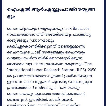
ഐ.എൽ.ആർ.എസ്സുംചാങ്ദൗത്യങ്ങ
ളും
ചൈനയുടെയും റഷ്യയുടെയും ബഹിരാകാശ
സഹകരണരംഗത്ത് അമേരിക്കയും പാശ്ചാത്യ
രാജ്യങ്ങളും പ്രധാനമായും
ശ്രദ്ധിച്ചുകൊണ്ടിരിക്കുന്നത് രണ്ടെണ്ണമാണ്,
ചൈനയുടെ ചാങ് ദൗത്യങ്ങളും ചൈനയും
റഷ്യയും ചേർന്ന് നിർമിക്കാനുദ്ദേശിക്കുന്ന
അന്താരാഷ്ട്ര ചാന്ദ്ര ഗവേഷണ കേന്ദ്രവും (The
International Lunar Research Station (ILRS). 2050
ൽ പ്രവർത്തനക്ഷമമാകുമെന്ന് പ്രതീക്ഷിക്കുന്ന
ഈ ഗവേഷണ സ്റ്റേഷൻ ചന്ദ്രന്റെ ദക്ഷിണധ്രുവ
പ്രദേശത്താണ് നിർമിക്കുക. റഷ്യയെയും
ചൈനയെയും കൂടാതെ അസർബൈജാൻ,
ബെലറൂസ്, ഈജിപ്ത്, പാകിസ്ഥാൻ,
ദക്ഷിണാഫ്രിക്ക, തായ്ലൻഡ്, തുർക്കിയ,