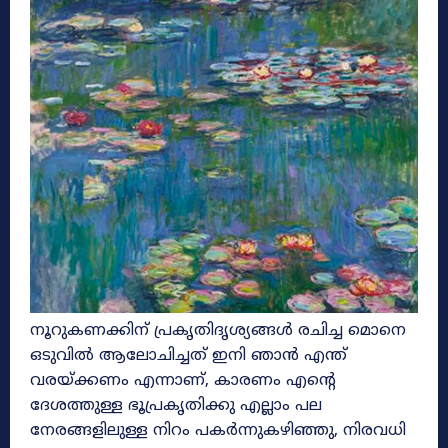
നൂറുകണക്കിന് പ്രകൃതിദൃശ്യങ്ങൾ രചിച്ച മൊനെ
ഒടുവിൽ ആലോചിച്ചത് ഇനി ഞാൻ എന്ത്
വരയ്ക്കണം എന്നാണ്, കാരണം എന്റെ
ദേശത്തുള്ള ഭൂപ്രകൃതിക്കു എല്ലാം പല
നേരങ്ങളിലുള്ള നിറം പകർന്നുകഴിഞ്ഞു, നിരവധി