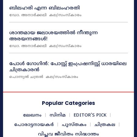
ബിലഹരി എന്ന ബിലംഹരതി
ഡോ. അനാർക്കലി
കല/സംസ്കാരം
ശാന്തമായ ജലാശയത്തിൽ നീന്തുന്ന
അരയന്നങ്ങൾ!
ഡോ. അനാർക്കലി
കല/സംസ്കാരം
പോൾ ഗോഗിൻ: പോസ്റ്റ്‌ ഇംപ്രഷനിസ്റ്റ്‌ ധാരയിലെ
ചിത്രകാരൻ
പൊന്ന്യൻ ചന്ദ്രൻ
കല/സംസ്കാരം
Popular Categories
ലേഖനം
സിനിമ
EDITOR'S PICK
പോരാട്ടനായകർ
പുസ്തകം
ചിത്രകല
വിപ്ലവ ജീവിതം സിദ്ധാന്തം