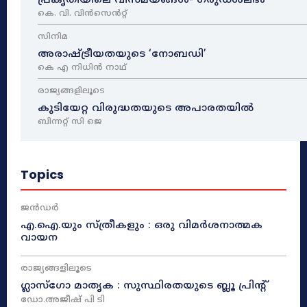
പ്രകൃതിയിലെ വിസ്മയങ്ങൾ- ഗരുഡശലഭം
കെ. വി. വിൻസെൻറ്റ്
സിനിമ
അരാഷ്‌ട്രീയതയുടെ ‘നോബഡി’
കെ എ നിധിൻ നാഥ്‌
രാജ്യങ്ങളിലൂടെ
കുടിയേറ്റ വിരുദ്ധതയുടെ അപാരതയിൽ
ബിന്നറ്റ് സി ജെ
Topics
ജൻഡർ
എ.ഐ.യും സ്ത്രീകളും : ഒരു വിമർശനാത്മക
വായന
രാജ്യങ്ങളിലൂടെ
ഗ്ലാസ്ഗോ മാതൃക : സുസ്ഥിരതയുടെ ബ്ലൂ പ്രിന്റ്
ഡോ.അജീഷ് പി ടി