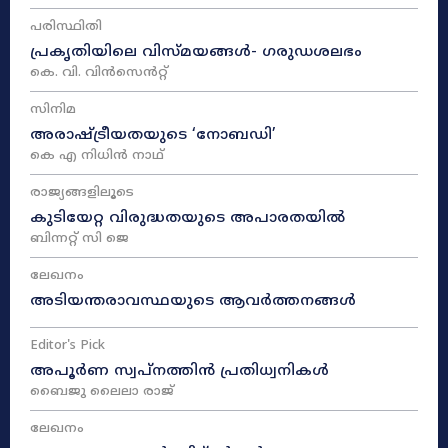
പരിസ്ഥിതി
പ്രകൃതിയിലെ വിസ്മയങ്ങൾ- ഗരുഡശലഭം
കെ. വി. വിൻസെൻറ്റ്
സിനിമ
അരാഷ്‌ട്രീയതയുടെ ‘നോബഡി’
കെ എ നിധിൻ നാഥ്‌
രാജ്യങ്ങളിലൂടെ
കുടിയേറ്റ വിരുദ്ധതയുടെ അപാരതയിൽ
ബിന്നറ്റ് സി ജെ
ലേഖനം
അടിയന്തരാവസ്ഥയുടെ ആവർത്തനങ്ങൾ
Editor's Pick
അപൂർണ സ്വപ്നത്തിൻ പ്രതിധ്വനികൾ
ബൈജു ലൈലാ രാജ്
ലേഖനം