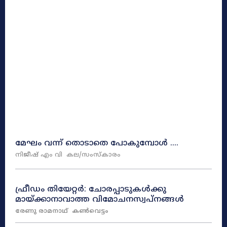
മേഘം വന്ന് തൊടാതെ പോകുമ്പോൾ ….
നിജീഷ് എം വി
കല/സംസ്കാരം
ഫ്രീഡം തിയേറ്റർ: ചോരപ്പാടുകൾക്കു
മായ്ക്കാനാവാത്ത വിമോചനസ്വപ്നങ്ങൾ
രേണു രാമനാഥ്
കൺവെട്ടം