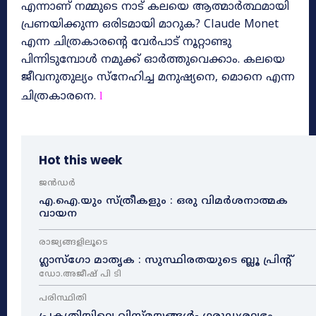
എന്നാണ് നമ്മുടെ നാട് കലയെ ആത്മാർത്ഥമായി
പ്രണയിക്കുന്ന ഒരിടമായി മാറുക? Claude Monet
എന്ന ചിത്രകാരന്റെ വേർപാട് നൂറ്റാണ്ടു
പിന്നിടുമ്പോൾ നമുക്ക്‌ ഓർത്തുവെക്കാം. കലയെ
ജീവനുതുല്യം സ്നേഹിച്ച മനുഷ്യനെ, മൊനെ എന്ന
ചിത്രകാരനെ.
l
Hot this week
ജൻഡർ
എ.ഐ.യും സ്ത്രീകളും : ഒരു വിമർശനാത്മക
വായന
രാജ്യങ്ങളിലൂടെ
ഗ്ലാസ്ഗോ മാതൃക : സുസ്ഥിരതയുടെ ബ്ലൂ പ്രിന്റ്
ഡോ.അജീഷ് പി ടി
പരിസ്ഥിതി