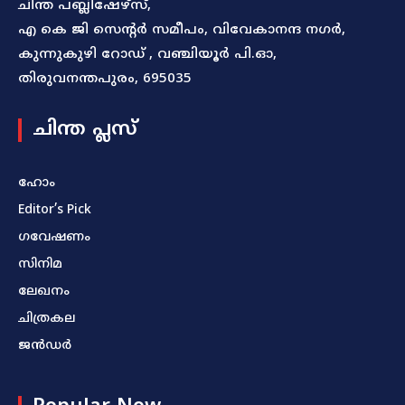
ചിന്ത പബ്ലിഷേഴ്സ്,
എ കെ ജി സെന്റർ സമീപം, വിവേകാനന്ദ നഗർ,
കുന്നുകുഴി റോഡ് , വഞ്ചിയൂർ പി.ഓ,
തിരുവനന്തപുരം, 695035
ചിന്ത പ്ലസ്
ഹോം
Editor’s Pick
ഗവേഷണം
സിനിമ
ലേഖനം
ചിത്രകല
ജൻഡർ