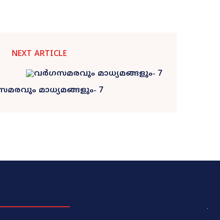
NEXT ARTICLE
മരവും മാധ്യമങ്ങളും‐ 7
.