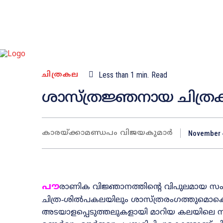
ചിത്രകല
Less than 1
min.
Read
ശാസ്‌ത്രജ്ഞനായ ചിത്
കാരയ്‌ക്കാമണ്ഡപം വിജയകുമാർ
November 
പൗ
രാണിക വിജ്ഞാനത്തിന്റെ വിപുലമായ സംസ
ചിത്ര‐ശിൽപകലയിലും ശാസ്‌ത്രരംഗത്തുമൊക
അടയാളപ്പെടുത്തലുകളായി മാറിയ കലയിലെ 