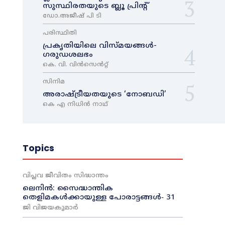
സുസ്ഥിരതയുടെ ബ്ലൂ പ്രിന്റ്
ഡോ.അജീഷ് പി ടി
പരിസ്ഥിതി
പ്രകൃതിയിലെ വിസ്മയങ്ങൾ-
ഗരുഡശലഭം
കെ. വി. വിൻസെൻറ്റ്
സിനിമ
അരാഷ്‌ട്രീയതയുടെ ‘നോബഡി’
കെ എ നിധിൻ നാഥ്‌
Topics
വിപ്ലവ ജീവിതം സിദ്ധാന്തം
ലെനിൻ: സൈദ്ധാന്തിക
തെളിമകൾക്കായുള്ള പോരാട്ടങ്ങൾ‐ 31
ജി വിജയകുമാർ