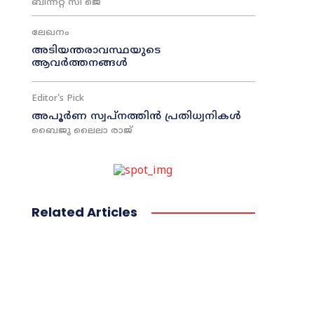
ബിന്നറ്റ് സി ജെ
ലേഖനം
അടിയന്തരാവസ്ഥയുടെ
ആവർത്തനങ്ങൾ
Editor's Pick
അപൂർണ സ്വപ്നത്തിൻ പ്രതിധ്വനികൾ
ബൈജു ലൈലാ രാജ്
Related Articles