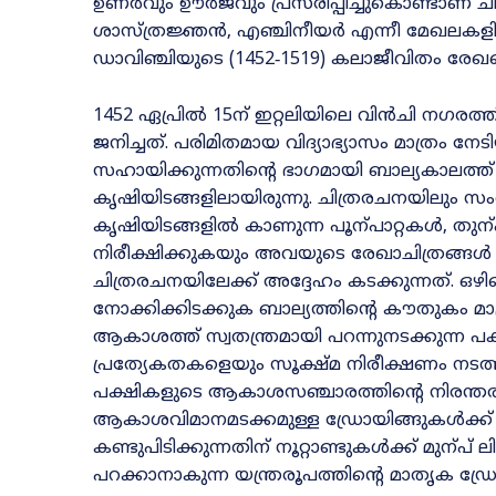
ഉണർവും ഊർജവും പ്രസരിപ്പിച്ചുകൊണ്ടാണ്‌ ച
ശാസ്‌ത്രജ്ഞൻ, എഞ്ചിനീയർ എന്നീ മേഖലക
ഡാവിഞ്ചിയുടെ (1452‐1519) കലാജീവിതം രേഖപ്പെ
1452 ഏപ്രിൽ 15ന്‌ ഇറ്റലിയിലെ വിൻചി നഗ
ജനിച്ചത്‌. പരിമിതമായ വിദ്യാഭ്യാസം മാത്രം
സഹായിക്കുന്നതിന്റെ ഭാഗമായി ബാല്യകാലത്ത
കൃഷിയിടങ്ങളിലായിരുന്നു. ചിത്രരചനയിലും സംഗ
കൃഷിയിടങ്ങളിൽ കാണുന്ന പൂന്പാറ്റകൾ, തു
നിരീക്ഷിക്കുകയും അവയുടെ രേഖാചിത്രങ്ങൾ
ചിത്രരചനയിലേക്ക്‌ അദ്ദേഹം കടക്കുന്നത്‌. 
നോക്കിക്കിടക്കുക ബാല്യത്തിന്റെ കൗതുകം മാത്രമാ
ആകാശത്ത്‌ സ്വതന്ത്രമായി പറന്നുനടക്കുന
പ്രത്യേകതകളെയും സൂക്ഷ്‌മ നിരീക്ഷണം നടത്
പക്ഷികളുടെ ആകാശസഞ്ചാരത്തിന്റെ നിരന്ത
ആകാശവിമാനമടക്കമുള്ള ഡ്രോയിങ്ങുകൾക്ക്
കണ്ടുപിടിക്കുന്നതിന്‌ നൂറ്റാണ്ടുകൾക്ക്‌ മ
പറക്കാനാകുന്ന യന്ത്രരൂപത്തിന്റെ മാതൃക ഡ്രോ