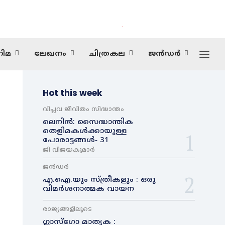
.
ിമ
ലേഖനം
ചിത്രകല
ജൻഡർ
Hot this week
വിപ്ലവ ജീവിതം സിദ്ധാന്തം
ലെനിൻ: സൈദ്ധാന്തിക
തെളിമകൾക്കായുള്ള
പോരാട്ടങ്ങൾ‐ 31
ജി വിജയകുമാർ
ജൻഡർ
എ.ഐ.യും സ്ത്രീകളും : ഒരു
വിമർശനാത്മക വായന
രാജ്യങ്ങളിലൂടെ
ഗ്ലാസ്ഗോ മാതൃക :