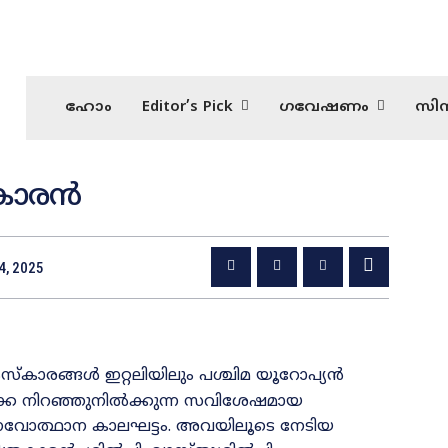
ഹോം
Editor’s Pick
ഗവേഷണം
സിന
രകാരൻ
4, 2025
്‌കാരങ്ങൾ ഇറ്റലിയിലും പശ്ചിമ യൂറോപ്യൻ
്കെ നിറഞ്ഞുനിൽക്കുന്ന സവിശേഷമായ
നവോത്ഥാന കാലഘട്ടം. അവയിലൂടെ നേടിയ