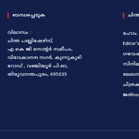
ബന്ധപ്പെടുക
ചിന്
വിലാസം :
ഹോം
ചിന്ത പബ്ലിഷേഴ്സ്,
Editor’
എ കെ ജി സെന്റർ സമീപം,
ഗവേ
വിവേകാനന്ദ നഗർ, കുന്നുകുഴി
സിനി
റോഡ് , വഞ്ചിയൂർ പി.ഓ,
തിരുവനന്തപുരം, 695035
ലേഖന
ചിത്ര
ജൻഡ