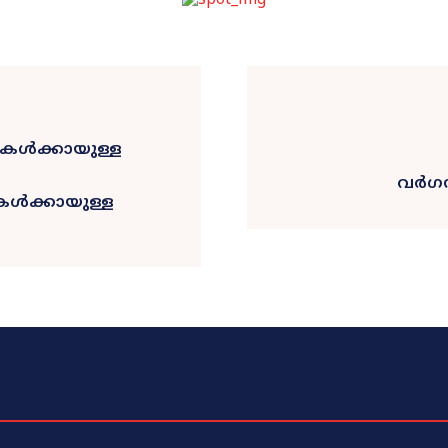
വർഗസ
കൾക്കായുള്ള