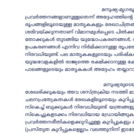
മനുഷ്യ‐മൃഗര
പ്രവർത്തനങ്ങളാണുള്ളതെന്ന്‌ അദ്ദേഹത്തിന്റ
രൂപങ്ങളിലൂടെയുള്ള മാതൃകകളും രേഖാചിത്ര
ശരിവയ്‌ക്കുന്നതാണ്‌ വിമാനമുൾപ്പെടെ പിൽക്ക
തോക്കുകൾ തുടങ്ങിയ യുദ്ധോപകരണങ്ങൾ, ആയു
ഉപകരണങ്ങൾ എന്നിവ നിർമിക്കാനുള്ള രൂപരേഖ
നിരവധിയുണ്ട്‌. പല മാതൃകകളുടെയും പരിഷ്‌കരിച്
യുദ്ധവേളകളിൽ രാജ്യത്തെ രക്ഷിക്കാനുള്ള കോ
പാലങ്ങളുടെയും മാതൃകകൾ അദ്ദേഹം തയ്യാറാക്ക
മനുഷ്യരുടെ
ശേഖരിക്കുകയും അവ ശസ്‌ത്രക്രിയ നടത്തി 
ചലനപ്രത്യേകതകൾ രേഖകളിലൂടെയും കുറിപ്പുക
സ്‌കെച്ച്‌ ബുക്കുകൾ നിരവധിയുണ്ട്‌. യന്ത്രങ
സ്‌കെച്ചുകളടക്കം നിരവധിയായ ഡ്രോയിങ്ങു
പ്രവർത്തനരീതികളെക്കുറിച്ചുള്ള കുറിപ്പുകളു
(പ്രസ്‌തുത കുറിപ്പുകളെല്ലാം വലത്തുനിന്ന്‌ ഇട