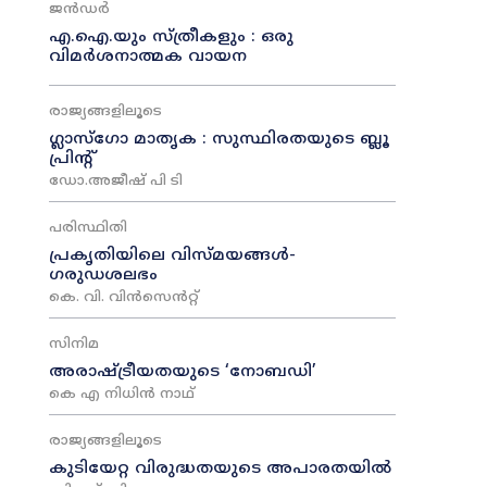
ജൻഡർ
എ.ഐ.യും സ്ത്രീകളും : ഒരു
വിമർശനാത്മക വായന
രാജ്യങ്ങളിലൂടെ
ഗ്ലാസ്ഗോ മാതൃക : സുസ്ഥിരതയുടെ ബ്ലൂ
പ്രിന്റ്
ഡോ.അജീഷ് പി ടി
പരിസ്ഥിതി
പ്രകൃതിയിലെ വിസ്മയങ്ങൾ-
ഗരുഡശലഭം
കെ. വി. വിൻസെൻറ്റ്
സിനിമ
അരാഷ്‌ട്രീയതയുടെ ‘നോബഡി’
കെ എ നിധിൻ നാഥ്‌
രാജ്യങ്ങളിലൂടെ
കുടിയേറ്റ വിരുദ്ധതയുടെ അപാരതയിൽ