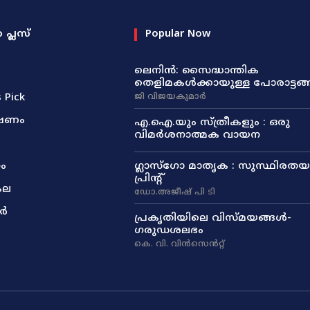
ത പ്ലസ്
Popular Now
ലെനിൻ: സൈദ്ധാന്തിക
തെളിമകൾക്കായുള്ള പോരാട്ടങ്
s Pick
ജി വിജയകുമാർ
ഷണം
എ.ഐ.യും സ്ത്രീകളും : ഒരു
വിമർശനാത്മക വായന
മ
ം
ഗ്ലാസ്ഗോ മാതൃക : സുസ്ഥിരതയു
പ്രിന്റ്
കല
ഡോ.അജീഷ് പി ടി
ർ
പ്രകൃതിയിലെ വിസ്മയങ്ങൾ-
ഗരുഡശലഭം
കെ. വി. വിൻസെൻറ്റ്