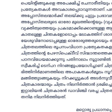
പെയിന്റിങ്ങുകളെ അപേക്ഷിച്ച്‌ രചനാരീതിയു
പ്രത്യേകതകൾ അവകാശപ്പെടാവുന്നതാണ്‌. പല ച
അപ്പോസ്‌തലന്മാർക്ക്‌ തലയ്‌ക്കു ചുറ്റും പ്രഭ
അപ്പോസ്‌തലരുടെ ഓരോ മുഖത്തിന്റെയും (വ
വ്യക്തിത്വത്തെയും പ്രകടമാക്കിക്കൊണ്ടുള്ള ആവി
കാതലുള്ള ചിന്തകളോടൊപ്പം ലോകത്തിന്‌ ശാ
യേശുവിനോടൊപ്പമുള്ള ഓരോരുത്തരുടെയും
ചിത്രതലത്തിലെ രൂപസംവിധാന പ്രത്യേകതകളും നൂ
ചിത്രത്തിന്റെ പേഴസ്‌പെക്ടീവ്‌ സിദ്ധാന്തത്തെ
പഠനവിധേയമാക്കുന്നു. പതിനാലാം നൂറ്റാണ്ടിൽ
സ്വീകരിച്ച്‌ ടെന്പറ നിറങ്ങളുപയോഗിച്ചാണ്‌ ചി
ഭിത്തിനിർമാണത്തിലെ അപാകതകൾമൂലം നൂറ്‌
മങ്ങിത്തുടങ്ങുകയും നിറക്കൂട്ടുകൾ അടർന്നു
ചിത്രകാരന്മാരും ചിത്രം നിലനിർത്താൻ ശ്രമിച്ച
ഇറ്റാലിയൻ ചിത്രകാരൻ ഡാവിഞ്ചി വരച്ച ചിത്രത
തനിമ നിലനിർത്തിയത്‌.
മറ്റൊരു പ്രധാനപ്