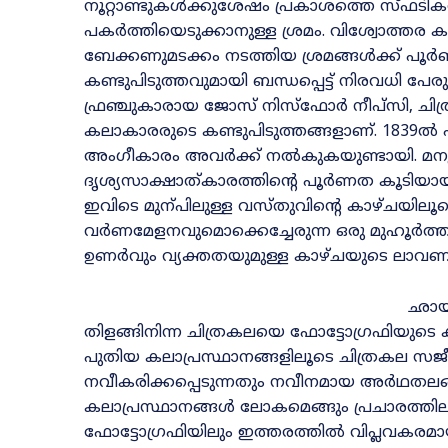
നൂറ്റാണ്ടുകൾക്കുശേഷം പ്രകാശത്തെ സ്‌ഫടികത്
പകർത്തിയെടുക്കാനുള്ള ശ്രമം. വിശ്വോത്
ബേക്കണുമടക്കം നടത്തിയ ശ്രമങ്ങൾക്ക്‌ പൂർ
കണ്ടുപിടുത്തവുമായി ബന്ധപ്പെട്ട്‌ നിരവധി പേരുക
ഫ്രഞ്ചുകാരായ ജോസ്‌ നിസ്‌ഫോർ നീപ്‌സി, ചിത്
കലാകാരരുടെ കണ്ടുപിടുത്തങ്ങളാണ്‌. 1839ൽ
അംഗീകാരം അവർക്ക്‌ നൽകുകയുണ്ടായി. മനു
ദൃശ്യസാക്ഷാത്‌കാരത്തിന്റെ പൂർണത കൂടിയായി
ഇവിടെ മുന്പിലുള്ള വസ്‌തുവിന്റെ കാഴ്‌ചയിലൂ
വർണമേളനവുമൊക്കെച്ചേരുന്ന ഒരു മുഹൂർത്തമാണ്‌/
ഉണർവും വ്യക്തതയുമുള്ള കാഴ്‌ചയുടെ ലാവണ്
ഛായച
തിളങ്ങിനിന്ന ചിത്രകലയെ ഫോട്ടോഗ്രഫിയുടെ കട
പുതിയ കലാപ്രസ്ഥാനങ്ങളിലൂടെ ചിത്രകല സജീവ
നവീകരിക്കപ്പെടുന്നതും നവീനമായ അർഥതലങ്
കലാപ്രസ്ഥാനങ്ങൾ ലോകമെങ്ങും പ്രചാരത്തിലാവ
ഫോട്ടോഗ്രഫിയിലും ഇത്തരത്തിൽ വിപ്ലവകരമായ മാറ്റ