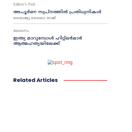
Editor's Pick
അപൂർണ സ്വപ്നത്തിൻ പ്രതിധ്വനികൾ
ബൈജു ലൈലാ രാജ്
ലേഖനം
ഇന്ത്യ മാറുമ്പോൾ ഹിറ്റ്ലർമാർ
ആത്മഹത്യയിലേക്ക്
Related Articles