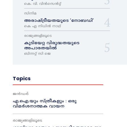
കെ. വി. വിൻസെൻറ്റ്
സിനിമ
അരാഷ്‌ട്രീയതയുടെ ‘നോബഡി’
കെ എ നിധിൻ നാഥ്‌
രാജ്യങ്ങളിലൂടെ
കുടിയേറ്റ വിരുദ്ധതയുടെ
അപാരതയിൽ
ബിന്നറ്റ് സി ജെ
Topics
ജൻഡർ
എ.ഐ.യും സ്ത്രീകളും : ഒരു
വിമർശനാത്മക വായന
രാജ്യങ്ങളിലൂടെ