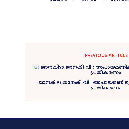
PREVIOUS ARTICLE
ജാനകിvs ജാനകി വി : അപായമണിമുഴ
പ്രതികരണം