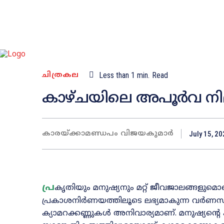
ചിത്രകല
Less than 1
min.
Read
കാഴ്‌ചയിലെ അപൂർവ ന
കാരയ്‌ക്കാമണ്ഡപം വിജയകുമാർ
July 15, 2
പ്ര
കൃതിയും മനുഷ്യനും മറ്റ്‌ ജീവജാലങ്ങളുമൊക
പ്രകാശനിർണയത്തിലൂടെ ലഭ്യമാകുന്ന വർണസങ്
ക്യാമറക്കണ്ണുകൾ അനിവാര്യമാണ്‌. മനുഷ്യന്