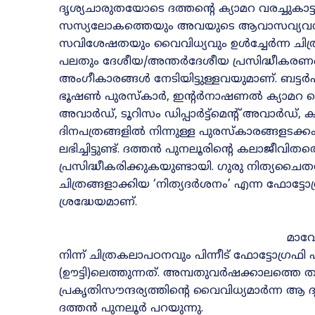
ദൃശ്യചാരുതയോടെ ദത്തന്റെ ക്യാമറ വരച്ചുകാട്
സസ്യലോകത്തെയും അവയുടെ ആവാസവ്യവസ്ഥി
സവിശേഷതയും വൈവിധ്യവും ഉൾച്ചേർന്ന ചിത്ര
പലതും ദേശീയ/അന്തർദേശീയ പ്രസിദ്ധീകരണങ്ങ
അംഗീകാരങ്ങൾ നേടിയിട്ടുള്ളവയുമാണ്‌. ബട്ട
ഭൂഷൺ പുരസ്‌കാർ, ഇന്റർനാഷണൽ ക്യാമറ ഫ
അവാർഡ്‌, ടൂറിസം ഡിപ്പാർട്ട്‌മെന്റ്‌ അവാർഡ
ദിനപത്രങ്ങളിൽ നിന്നുള്ള പുരസ്‌കാരങ്ങളടക്
ലഭിച്ചിട്ടുണ്ട്‌. ദത്തൻ പുനലൂരിന്റെ കലാജീവിതത
പ്രസിദ്ധീകരിക്കുകയുണ്ടായി. ഗുരു നിത്യച
ചിത്രങ്ങളാക്കിയ ‘നിത്യദർശനം’ എന്ന ഫോട്ടോ
ശ്രദ്ധേയമാണ്‌.
മാവേ
നിന്ന്‌ ചിത്രകലാപഠനവും പിന്നീട്‌ ഫോട്ടോഗ്
(ഊട്ടി)ലെത്തുന്നത്‌. അമ്പതുവർഷക്കാലത്തെ ത
പ്രകൃതിസൗന്ദര്യത്തിന്റെ വൈവിധ്യമാർന്ന ആ 
ദത്തൻ പുനലൂർ പറയുന്നു.