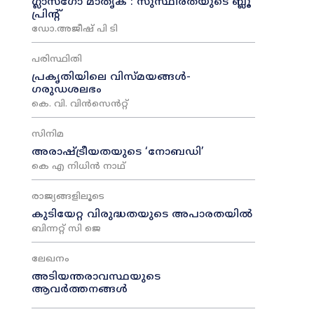
ഗ്ലാസ്ഗോ മാതൃക : സുസ്ഥിരതയുടെ ബ്ലൂ
പ്രിന്റ്
ഡോ.അജീഷ് പി ടി
പരിസ്ഥിതി
പ്രകൃതിയിലെ വിസ്മയങ്ങൾ-
ഗരുഡശലഭം
കെ. വി. വിൻസെൻറ്റ്
സിനിമ
അരാഷ്‌ട്രീയതയുടെ ‘നോബഡി’
കെ എ നിധിൻ നാഥ്‌
രാജ്യങ്ങളിലൂടെ
കുടിയേറ്റ വിരുദ്ധതയുടെ അപാരതയിൽ
ബിന്നറ്റ് സി ജെ
ലേഖനം
അടിയന്തരാവസ്ഥയുടെ
ആവർത്തനങ്ങൾ