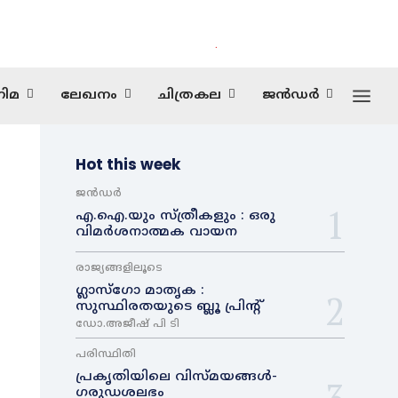
.
ിമ
ലേഖനം
ചിത്രകല
ജൻഡർ
Hot this week
ജൻഡർ
എ.ഐ.യും സ്ത്രീകളും : ഒരു
വിമർശനാത്മക വായന
രാജ്യങ്ങളിലൂടെ
ഗ്ലാസ്ഗോ മാതൃക :
സുസ്ഥിരതയുടെ ബ്ലൂ പ്രിന്റ്
ഡോ.അജീഷ് പി ടി
പരിസ്ഥിതി
പ്രകൃതിയിലെ വിസ്മയങ്ങൾ-
ഗരുഡശലഭം