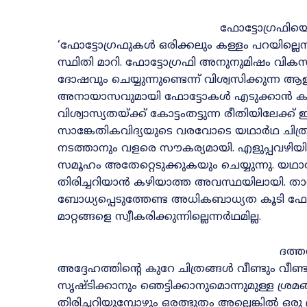
ഫോട്ടോഗ്രഫിയെക
‘ഫോട്ടോഗ്രഫുകൾ ഒരിക്കലും കള്ളം പറയില്ലെന്
സ്ഥിതി മാറി. ഫോട്ടോഗ്രഫി അനുനുമിഷം വികസി
ദോഷവും ചെയ്യുന്നുണ്ടെന്ന്‌ വിശ്വസിക്കുന്
അനായാസവുമായി ഫോട്ടോകൾ എടുക്കാൻ കഴിയ
വിശ്വാസ്യതയ്‌ക്ക്‌ കോട്ടംതട്ടുന്ന രീതിയിലേക്ക്‌ 
സാങ്കേതികവിദ്യയുടെ വരവോടെ യഥാർഥ ചിത്രത്
നടത്താനും വളരെ സൗകര്യമായി. എളുപ്പവഴിയി
സമൂഹം അതേറ്റെടുക്കുകയും ചെയ്യുന്നു. യഥ
തിരിച്ചറിയാൻ കഴിയാത്ത അവസ്ഥയിലായി. താൻ
ബോധ്യപ്പെടുത്തേണ്ട അധികബാധ്യത കൂടി ഫോട്ടോഗ്
മാറ്റങ്ങളെ സ്വീകരിക്കുന്നില്ലെന്നർഥമില്ല.
ദത്ത
അദ്ദേഹത്തിന്റെ കുറേ ചിത്രങ്ങൾ വീണ്ടും വീ
സൃഷ്ടിക്കാനും ഞെട്ടിക്കാനുമൊന്നുമുള്ള ശ്രമങ്
തിരിച്ചറിയുമ്പോഴും ഒരത്ഭുതം അല്ലെങ്കിൽ ഒരു