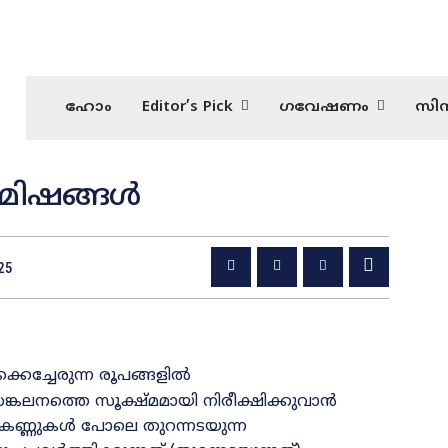
ഹോം
Editor’s Pick
ഗവേഷണം
സിന
ിമിഷങ്ങൾ
025
്കെച്ചേരുന്ന രൂപങ്ങളിൽ
കലനത്തെ സൂക്ഷ്‌മമായി നിരീക്ഷിക്കുവാൻ
റെ കണ്ണുകൾ പോലെ തുറന്നടയുന്ന