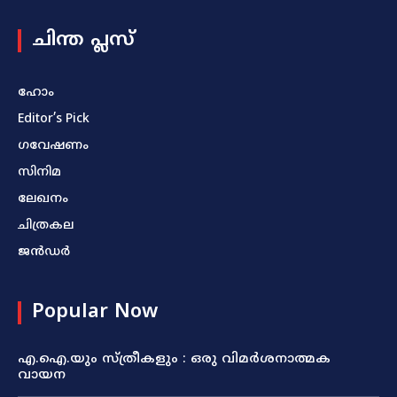
ചിന്ത പ്ലസ്
ഹോം
Editor’s Pick
ഗവേഷണം
സിനിമ
ലേഖനം
ചിത്രകല
ജൻഡർ
Popular Now
എ.ഐ.യും സ്ത്രീകളും : ഒരു വിമർശനാത്മക
വായന