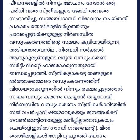
പീഡനങ്ങളിൽ നിന്നും മോചനം നേടാൻ ഒരു
പരിധി വരെ സ്ത്രീകളുടെ ജോലി അവരെ
സഹായിച്ചു. സഞ്ജയ് ഗാന്ധി വിഭാവനം ചെയ്തത്
പ്രകാരം തൊഴിലാളിവർഗ്ഗത്തിനും
പാവപ്പെട്ടവർക്കുമുള്ള നിർബന്ധിത
വന്ധ്യംകരണത്തിന്റെ സമയം കൂടിയായിരുന്നു
അടിയന്തരാവസ്‌ഥ . നിരവധി സർക്കാർ
ആനുകൂല്യങ്ങളുടെ ലഭ്യത വന്ധ്യംകരണ
സർട്ടിഫിക്കറ്റ് ഹാജരാക്കുന്നതുമായി
ബന്ധപ്പെടുത്തി. സ്ത്രീകളാകട്ടെ തങ്ങളുടെ
ഭർത്താക്കന്മാരെ വന്ധ്യംകരണത്തിന്
വിധേയരാക്കുന്നതിൽ നിന്നും രക്ഷപ്പെടുത്താൻ
സ്വയം വന്ധ്യം കരണം ചെയ്യാൻ തയ്യാറായി.
നിർബന്ധിത വന്ധ്യംകരണം സ്ത്രീകൾക്കിടയിൽ
സജീവചർച്ചാവിഷയമാവുകയും ജനങ്ങൾക്ക്
ഗവൺമെന്റിനോടുള്ള മതിപ്പില്ലാതാവുകയും
ചെയ്തു(ഇന്ദിരാ ഗാന്ധി ഗവണ്മെന്റ് ). മിൽ
തൊഴിലാളികൾ ഗേറ്റിനു പുറത്ത് യോഗം