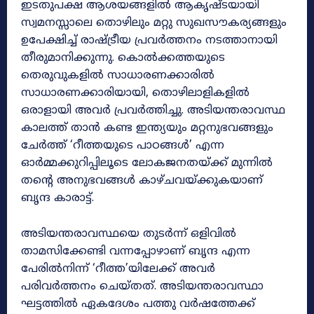
ഇടതുപക്ഷ ആശയങ്ങളിൽ ആകൃഷ്ടയായി
സ്വമനസ്സാലെ തൊഴിലും മറ്റു സുഖസൗകര്യങ്ങളും
ഉപേക്ഷിച്ച് രാഷ്ട്രീയ പ്രവർത്തനം നടത്താനായി
തീരുമാനിക്കുന്നു. കൊൽക്കത്തയുടെ
തെരുവുകളിൽ സാധാരണക്കാരിൽ
സാധാരണക്കാരിയായി, തൊഴിലാളികളിൽ
ഒരാളായി അവർ പ്രവർത്തിച്ചു. അടിയന്തരാവസ്ഥ
കാലത്ത് താൻ കണ്ട ഇന്ത്യയും മറ്റനുഭവങ്ങളും
ചേർത്ത് ‘റീത്തയുടെ പാഠങ്ങൾ’ എന്ന
ഓർമ്മക്കുറിപ്പിലൂടെ ലോകജനതയ്ക്ക് മുന്നിൽ
തന്റെ അനുഭവങ്ങൾ കാഴ്ചവയ്ക്കുകയാണ്
ബൃന്ദ കാരാട്ട്.
അടിയന്തരാവസ്ഥയെ തുടർന്ന് ഒളിവിൽ
താമസിക്കേണ്ടി വന്നപ്പോഴാണ് ബൃന്ദ എന്ന
പേരിൽനിന്ന് ‘റീത്ത’യിലേക്ക് അവർ
പരിവർത്തനം ചെയ്തത്. അടിയന്തരാവസ്ഥാ
ഘട്ടത്തിൽ ഏകദേശം പത്തു വർഷത്തേക്ക്