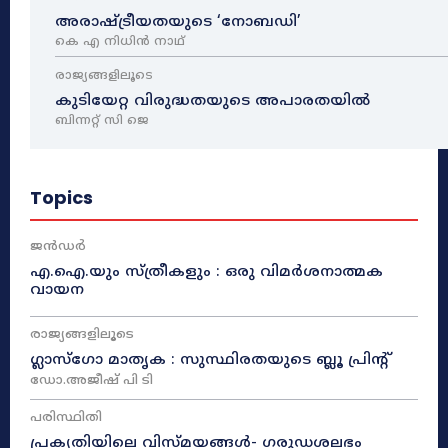
അരാഷ്‌ട്രീയതയുടെ ‘നോബഡി’
കെ എ നിധിൻ നാഥ്‌
രാജ്യങ്ങളിലൂടെ
കുടിയേറ്റ വിരുദ്ധതയുടെ അപാരതയിൽ
ബിന്നറ്റ് സി ജെ
Topics
ജൻഡർ
എ.ഐ.യും സ്ത്രീകളും : ഒരു വിമർശനാത്മക
വായന
രാജ്യങ്ങളിലൂടെ
ഗ്ലാസ്ഗോ മാതൃക : സുസ്ഥിരതയുടെ ബ്ലൂ പ്രിന്റ്
ഡോ.അജീഷ് പി ടി
പരിസ്ഥിതി
പ്രകൃതിയിലെ വിസ്മയങ്ങൾ- ഗരുഡശലഭം