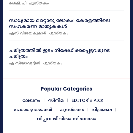
രശ്മി. പി
പുസ്തകം
സാധ്യമായ മറ്റൊരു ലോകം: കേരളത്തിലെ
സഹകരണ മാതൃകകൾ
എസ് വിജയകുമാർ
പുസ്തകം
ചരിത്രത്തിൽ ഇടം നിഷേധിക്കപ്പെട്ടവരുടെ
ചരിത്രം
എ സിയാവുദ്ദീൻ
പുസ്തകം
Popular Categories
ലേഖനം
സിനിമ
EDITOR'S PICK
പോരാട്ടനായകർ
പുസ്തകം
ചിത്രകല
വിപ്ലവ ജീവിതം സിദ്ധാന്തം