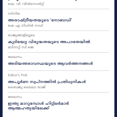
കെ. വി. വിൻസെൻറ്റ്
സിനിമ
അരാഷ്‌ട്രീയതയുടെ ‘നോബഡി’
കെ എ നിധിൻ നാഥ്‌
രാജ്യങ്ങളിലൂടെ
കുടിയേറ്റ വിരുദ്ധതയുടെ അപാരതയിൽ
ബിന്നറ്റ് സി ജെ
ലേഖനം
അടിയന്തരാവസ്ഥയുടെ ആവർത്തനങ്ങൾ
Editor's Pick
അപൂർണ സ്വപ്നത്തിൻ പ്രതിധ്വനികൾ
ബൈജു ലൈലാ രാജ്
ലേഖനം
ഇന്ത്യ മാറുമ്പോൾ ഹിറ്റ്ലർമാർ
ആത്മഹത്യയിലേക്ക്