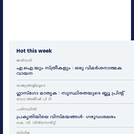
Hot this week
ജൻഡർ
എ.ഐ.യും സ്ത്രീകളും : ഒരു വിമർശനാത്മക
വായന
രാജ്യങ്ങളിലൂടെ
ഗ്ലാസ്ഗോ മാതൃക : സുസ്ഥിരതയുടെ ബ്ലൂ പ്രിന്റ്
ഡോ.അജീഷ് പി ടി
പരിസ്ഥിതി
പ്രകൃതിയിലെ വിസ്മയങ്ങൾ- ഗരുഡശലഭം
കെ. വി. വിൻസെൻറ്റ്
സിനിമ