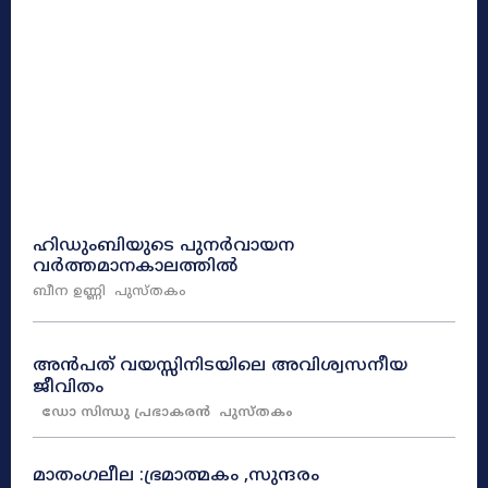
ഹിഡുംബിയുടെ പുനർവായന
വർത്തമാനകാലത്തിൽ
ബീന ഉണ്ണി
പുസ്തകം
അൻപത് വയസ്സിനിടയിലെ അവിശ്വസനീയ
ജീവിതം
ഡോ സിന്ധു പ്രഭാകരൻ
പുസ്തകം
മാതംഗലീല :ഭ്രമാത്മകം ,സുന്ദരം