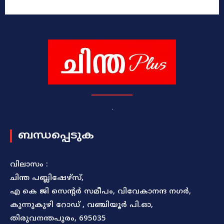
.
ബന്ധപ്പെടുക
വിലാസം :
ചിന്ത പബ്ലിഷേഴ്സ്,
എ കെ ജി സെന്റർ സമീപം, വിവേകാനന്ദ നഗർ,
കുന്നുകുഴി റോഡ് , വഞ്ചിയൂർ പി.ഓ,
തിരുവനന്തപുരം, 695035