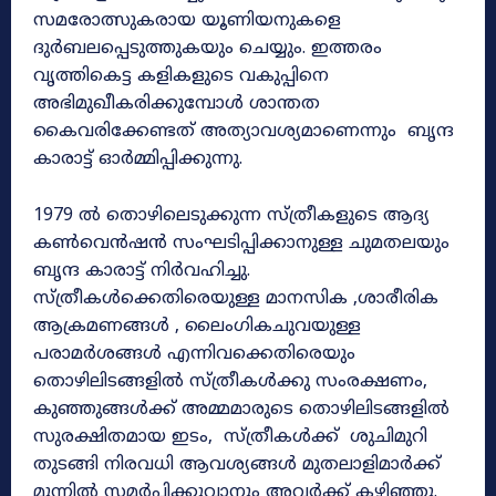
സമരോത്സുകരായ യൂണിയനുകളെ
ദുർബലപ്പെടുത്തുകയും ചെയ്യും. ഇത്തരം
വൃത്തികെട്ട കളികളുടെ വകുപ്പിനെ
അഭിമുഖീകരിക്കുമ്പോൾ ശാന്തത
കൈവരിക്കേണ്ടത് അത്യാവശ്യമാണെന്നും ബൃന്ദ
കാരാട്ട് ഓർമ്മിപ്പിക്കുന്നു.
1979 ൽ തൊഴിലെടുക്കുന്ന സ്ത്രീകളുടെ ആദ്യ
കൺവെൻഷൻ സംഘടിപ്പിക്കാനുള്ള ചുമതലയും
ബൃന്ദ കാരാട്ട് നിർവഹിച്ചു.
സ്ത്രീകൾക്കെതിരെയുള്ള മാനസിക ,ശാരീരിക
ആക്രമണങ്ങൾ , ലൈംഗികചുവയുള്ള
പരാമർശങ്ങൾ എന്നിവക്കെതിരെയും
തൊഴിലിടങ്ങളിൽ സ്ത്രീകൾക്കു സംരക്ഷണം,
കുഞ്ഞുങ്ങൾക്ക് അമ്മമാരുടെ തൊഴിലിടങ്ങളിൽ
സുരക്ഷിതമായ ഇടം, സ്ത്രീകൾക്ക് ശുചിമുറി
തുടങ്ങി നിരവധി ആവശ്യങ്ങൾ മുതലാളിമാർക്ക്
മുന്നിൽ സമർപ്പിക്കുവാനും അവർക്ക് കഴിഞ്ഞു.