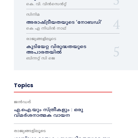
കെ. വി. വിൻസെൻറ്റ്
സിനിമ
അരാഷ്‌ട്രീയതയുടെ ‘നോബഡി’
കെ എ നിധിൻ നാഥ്‌
രാജ്യങ്ങളിലൂടെ
കുടിയേറ്റ വിരുദ്ധതയുടെ
അപാരതയിൽ
ബിന്നറ്റ് സി ജെ
Topics
ജൻഡർ
എ.ഐ.യും സ്ത്രീകളും : ഒരു
വിമർശനാത്മക വായന
രാജ്യങ്ങളിലൂടെ