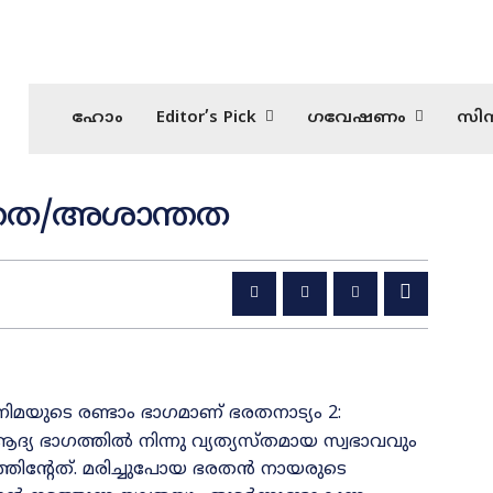
ഹോം
Editor’s Pick
ഗവേഷണം
സിന
്തത/അശാന്തത
ിമയുടെ രണ്ടാം ഭാഗമാണ്‌ ഭരതനാട്യം 2:
്യ ഭാഗത്തിൽ നിന്നു വ്യത്യസ്‌തമായ സ്വഭാവവും
ിന്റേത്‌. മരിച്ചുപോയ ഭരതൻ നായരുടെ