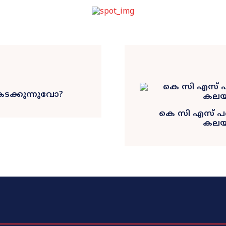
ടക്കുന്നുവോ?
കെ സി എസ്‌ പണ
കലയി