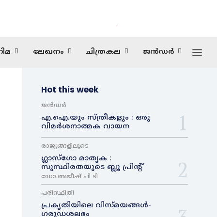
.
ിമ
ലേഖനം
ചിത്രകല
ജൻഡർ
Hot this week
ജൻഡർ
എ.ഐ.യും സ്ത്രീകളും : ഒരു
വിമർശനാത്മക വായന
രാജ്യങ്ങളിലൂടെ
ഗ്ലാസ്ഗോ മാതൃക :
സുസ്ഥിരതയുടെ ബ്ലൂ പ്രിന്റ്
ഡോ.അജീഷ് പി ടി
പരിസ്ഥിതി
പ്രകൃതിയിലെ വിസ്മയങ്ങൾ-
ഗരുഡശലഭം