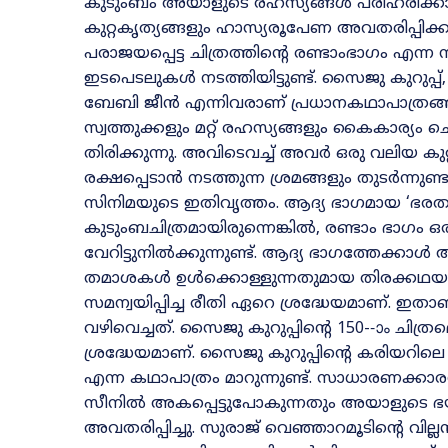
കുടുംബം അയാളുടെ രഹസ്യങ്ങൾ പരിഹരിക്കാൻ 
കുറ്റകൃത്യങ്ങളും ഹാസ്യരൂപേണ അവതരിപ്പി
പരാജയപ്പെട്ട ചിത്രത്തിന്റെ രണ്ടാംഭാഗം എന
ഇടപെടലുകൾ നടത്തിയിട്ടുണ്ട്‌. സൈജു കുറുപ്പ്
ബേബി ജീൻ എന്നിവരാണ്‌ പ്രധാനകഥാപാത്ര
സ്വത്തുക്കളും മറ്റ് രഹസ്യങ്ങളും കൈകാര്യം ച
തിരിക്കുന്നു. അവിടെവച്ച് അവർ ഒരു വലിയ കു
രക്ഷപ്പെടാൻ നടത്തുന്ന ശ്രമങ്ങളും തുടർന്
സിനിമയുടെ ഇതിവൃത്തം. ആദ്യ ഭാഗമായ ‘ഭരതന
കുടുംബചിത്രമായിരുന്നെങ്കിൽ, രണ്ടാം ഭാഗം 
വേറിട്ടുനിൽക്കുന്നുണ്ട്‌. ആദ്യ ഭാഗത്തേക്
തമാശകൾ ഉൾക്കൊള്ളുന്നതുമായ തിരക്കഥയാണ് ച
സമന്വയിപ്പിച്ച രീതി ഏറെ ശ്രദ്ധേയമാണ്‌. ഇത
വഴിവെച്ചത്‌. സൈജു കുറുപ്പിന്റെ 150-‐ാം ചിത
ശ്രദ്ധേയമാണ്. സൈജു കുറുപ്പിന്റെ കരിയറില
എന്ന കഥാപാത്രം മാറുന്നുണ്ട്‌. സാധാരണ
സീനിൽ അകപ്പെട്ടുപോകുന്നതും അയാളുട
അവതരിപ്പിച്ചു. സുരാജ് വെഞ്ഞാറമൂടിന്റെ വ