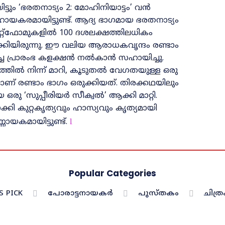
ിട്ടും ‘ഭരതനാട്യം 2: മോഹിനിയാട്ടം’ വൻ
ായകരമായിട്ടുണ്ട്‌. ആദ്യ ഭാഗമായ ഭരതനാട്യം
പ്ലാറ്റ്‌ഫോമുകളിൽ 100 ദശലക്ഷത്തിലധികം
മാക്കിയിരുന്നു. ഈ വലിയ ആരാധകവൃന്ദം രണ്ടാം
കച്ച പ്രാരംഭ കളക്ഷൻ നൽകാൻ സഹായിച്ചു.
്തിൽ നിന്ന് മാറി, കൂടുതൽ വേഗതയുള്ള ഒരു
ാണ് രണ്ടാം ഭാഗം ഒരുക്കിയത്. തിരക്കഥയിലും
ു ‘സുപ്പീരിയർ സീക്വൽ’ ആക്കി മാറ്റി.
കുറ്റകൃത്യവും ഹാസ്യവും കൃത്യമായി
ായകമായിട്ടുണ്ട്‌.
l
Popular Categories
S PICK
പോരാട്ടനായകർ
പുസ്തകം
ചിത്