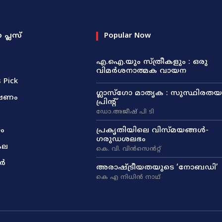
ത പ്ലസ്
Popular Now
എ.ഐ.യും സ്ത്രീകളും : ഒരു
വിമർശനാത്മക വായന
s Pick
ഗ്ലാസ്ഗോ മാതൃക : സുസ്ഥിരതയു
ഷണം
പ്രിന്റ്
ഡോ.അജീഷ് പി ടി
മ
ം
പ്രകൃതിയിലെ വിസ്മയങ്ങൾ-
ഗരുഡശലഭം
കല
കെ. വി. വിൻസെൻറ്റ്
ർ
അരാഷ്‌ട്രീയതയുടെ ‘നോബഡി’
കെ എ നിധിൻ നാഥ്‌