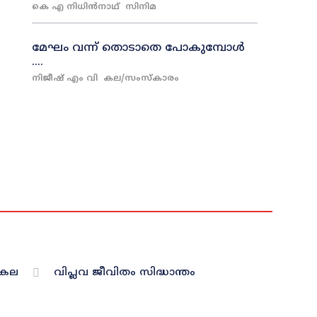
കെ എ നിധിൻനാഥ്‌
സിനിമ
മേഘം വന്ന് തൊടാതെ പോകുമ്പോൾ
….
നിജീഷ് എം വി
കല/സംസ്കാരം
രകല
വിപ്ലവ ജീവിതം സിദ്ധാന്തം