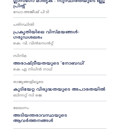
ഗ്ലാസ്ഗോ മാതൃക : സുസ്ഥിരതയുടെ ബ്ലൂ
പ്രിന്റ്
ഡോ.അജീഷ് പി ടി
പരിസ്ഥിതി
പ്രകൃതിയിലെ വിസ്മയങ്ങൾ-
ഗരുഡശലഭം
കെ. വി. വിൻസെൻറ്റ്
സിനിമ
അരാഷ്‌ട്രീയതയുടെ ‘നോബഡി’
കെ എ നിധിൻ നാഥ്‌
രാജ്യങ്ങളിലൂടെ
കുടിയേറ്റ വിരുദ്ധതയുടെ അപാരതയിൽ
ബിന്നറ്റ് സി ജെ
ലേഖനം
അടിയന്തരാവസ്ഥയുടെ
ആവർത്തനങ്ങൾ