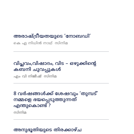
അരാഷ്‌ട്രീയതയുടെ ‘നോബഡി’
കെ എ നിധിൻ നാഥ്‌
സിനിമ
വിപ്ലവം,വിഷാദം, വിട – ഒഴുക്കിന്റെ
കബനി ചുവപ്പുകൾ
എം വി നിജീഷ്
സിനിമ
8 വർഷങ്ങൾക്ക് ശേഷവും ‘തുമ്പട്’
നമ്മളെ ഭയപ്പെടുത്തുന്നത്
എന്തുകൊണ്ട് ?
സിനിമ
അനുഭൂതിയുടെ തിരക്കാഴ്ച