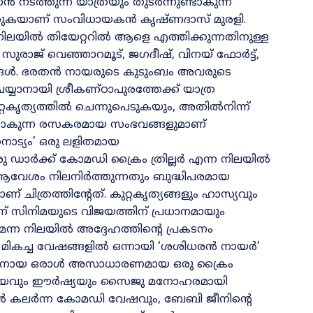
നടത്തുന്ന യാത്രയും തുടർന്നുണ്ടാകുന്ന
ക്കുകയാണ്‌ സംവിധായകൻ കൃഷ്ണദാസ് മുരളി.
്ന നിലയിൽ തിയേറ്ററിൽ ആളെ എത്തിക്കുന്നതിനുള്ള
, സുരാജ് വെഞ്ഞാറമൂട്, ജഗദീഷ്, വിനയ് ഫോർട്ട്,
ങ്ങൾ. ഭരതൻ നായരുടെ കുടുംബം അവരുടെ
െയ്യാനായി ശ്രീകണ്ഠാപുരത്തേക്ക് യാത്ര
റ്റകൃത്യത്തിൽ ചെന്നുപെടുകയും, അതിൽനിന്ന്
നുണ്ടാകുന്ന രസകരമായ സംഭവങ്ങളുമാണ്
ാട്യം’ ഒരു ലളിതമായ
ഒരു ഡാർക്ക് കോമഡി ക്രൈം ത്രില്ലർ എന്ന നിലയിൽ
കാൾ ആവേശം നിലനിർത്തുന്നതും ബുദ്ധിപരമായ
ിത്രത്തിന്റേത്. കുറ്റകൃത്യങ്ങളും ഹാസ്യവും
ാണ്‌ സിനിമയുടെ വിജയത്തിന്‌ പ്രധാനമായും
്രമെന്ന നിലയിൽ അദ്ദേഹത്തിന്റെ പ്രകടനം
െ മികച്ച വേഷങ്ങളിൽ ഒന്നായി ‘ശശിധരൻ നായർ’
ക്കാരനായ ഒരാൾ അസാധാരണമായ ഒരു ക്രൈം
െ ഭയവും ഈർഷ്യയും സൈജു മനോഹരമായി
ില്ലൻ കലർന്ന കോമഡി വേഷവും, ബേബി ജീനിന്റെ