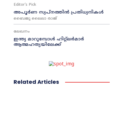
Editor's Pick
അപൂർണ സ്വപ്നത്തിൻ പ്രതിധ്വനികൾ
ബൈജു ലൈലാ രാജ്
ലേഖനം
ഇന്ത്യ മാറുമ്പോൾ ഹിറ്റ്ലർമാർ
ആത്മഹത്യയിലേക്ക്
Related Articles