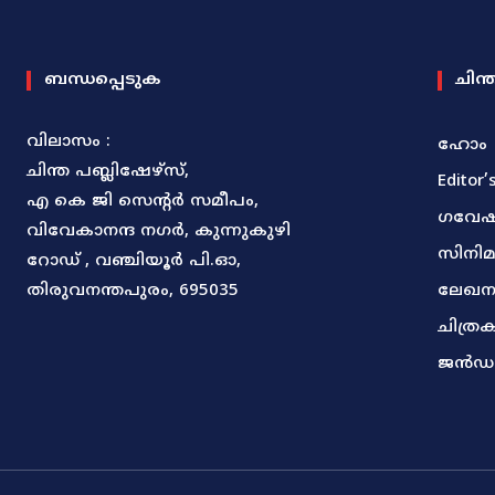
ബന്ധപ്പെടുക
ചിന്
വിലാസം :
ഹോം
ചിന്ത പബ്ലിഷേഴ്സ്,
Editor’
എ കെ ജി സെന്റർ സമീപം,
ഗവേ
വിവേകാനന്ദ നഗർ, കുന്നുകുഴി
സിനി
റോഡ് , വഞ്ചിയൂർ പി.ഓ,
തിരുവനന്തപുരം, 695035
ലേഖന
ചിത്ര
ജൻഡ