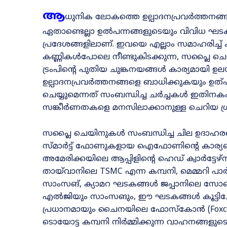
ആ
ധുനിക ലോകത്തെ ഉല്പാദനപ്രവർത്തനങ്
ഏതാണ്ടെല്ലാ ഉൽപന്നങ്ങളുടെയും വിവിധ ഘടകങ്
പ്രദേശങ്ങളിലാണ്. ഇവയെ എല്ലാം സമാഹരിച്ച് കൂട്
കണ്ണികൾപോലെ നീണ്ടുകിടക്കുന്ന, സപ്ലൈ ച
ട്രംപിന്റെ പുതിയ ചുങ്കനയങ്ങൾ കാര്യമായി ഉല
ഉല്പാദനപ്രവർത്തനങ്ങളെ ബാധിക്കുകയും ഉത്പ
ചെയ്യുമെന്നത് സംബന്ധിച്ച ചർച്ചകൾ ഇതിന
സങ്കീർണതകളെ മനസിലാക്കാനുള്ള ചെറിയ ശ്രമ
സപ്ലൈ ചെയിനുകൾ സംബന്ധിച്ച ചില ഉദാഹരണങ്
സ്മാർട്ട് ഫോണുകളായ ഐഫോണിന്റെ കാര്യമെ
അമേരിക്കയിലെ ആപ്പിളിന്റെ ഹെഡ് ക്വാർട്ടേഴ്
തായ്‌വാനിലെ TSMC എന്ന കമ്പനി, മെമ്മറി പ
സാംസങ്, ക്യാമറ ഘടകങ്ങൾ ജപ്പാനിലെ സോണി
എൽജിയും സാംസങും, ഈ ഘടകങ്ങൾ കൂട്ടിച്ചേർ
പ്രധാനമായും ചൈനയിലെ ഫോസ്കോൻ (Foxcon
ടൊയോട്ട കമ്പനി നിർമ്മിക്കുന്ന വാഹനങ്ങ