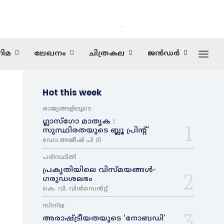
.
ിമ
ലേഖനം
ചിത്രകല
ജൻഡർ
Hot this week
രാജ്യങ്ങളിലൂടെ
ഗ്ലാസ്ഗോ മാതൃക :
സുസ്ഥിരതയുടെ ബ്ലൂ പ്രിന്റ്
ഡോ.അജീഷ് പി ടി
പരിസ്ഥിതി
പ്രകൃതിയിലെ വിസ്മയങ്ങൾ-
ഗരുഡശലഭം
കെ. വി. വിൻസെൻറ്റ്
സിനിമ
അരാഷ്‌ട്രീയതയുടെ ‘നോബഡി’