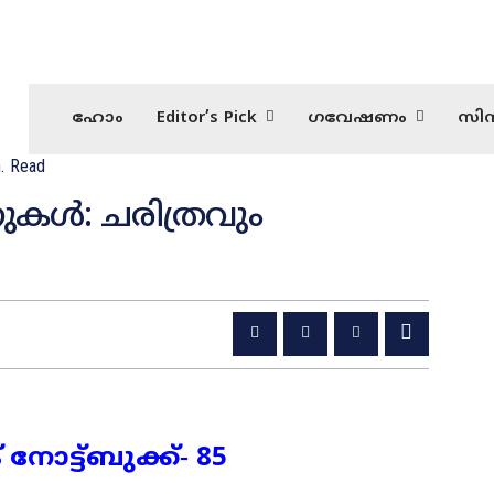
ഹോം
Editor’s Pick
ഗവേഷണം
സിന
.
Read
ൾ: ചരിത്രവും
ട്ട്‌ബുക്ക്‌‐ 85