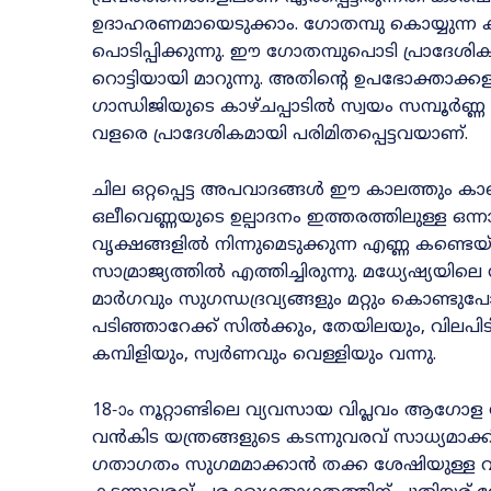
ഉദാഹരണമായെടുക്കാം. ഗോതമ്പു കൊയ്യുന്
പൊടിപ്പിക്കുന്നു. ഈ ഗോതമ്പുപൊടി പ്രാദേ
റൊട്ടിയായി മാറുന്നു. അതിന്റെ ഉപഭോക്താക്കള
ഗാന്ധിജിയുടെ കാഴ്ചപ്പാടിൽ സ്വയം സമ്പൂർ
വളരെ പ്രാദേശികമായി പരിമിതപ്പെട്ടവയാണ്.
ചില ഒറ്റപ്പെട്ട അപവാദങ്ങൾ ഈ കാലത്തും കാ
ഒലീവെണ്ണയുടെ ഉല്പാദനം ഇത്തരത്തിലുള്ള ഒന്
വൃക്ഷങ്ങളിൽ നിന്നുമെടുക്കുന്ന എണ്ണ കണ്ടെ
സാമ്രാജ്യത്തിൽ എത്തിച്ചിരുന്നു. മധ്യേഷ്യയി
മാർഗവും സുഗന്ധദ്രവ്യങ്ങളും മറ്റും കൊണ്ടുപ
പടിഞ്ഞാറേക്ക് സിൽക്കും, തേയിലയും, വിലപിടിച്
കമ്പിളിയും, സ്വർണവും വെള്ളിയും വന്നു.
18‐ാം നൂറ്റാണ്ടിലെ വ്യവസായ വിപ്ലവം ആഗോള 
വൻകിട യന്ത്രങ്ങളുടെ കടന്നുവരവ് സാധ്യമാക
ഗതാഗതം സുഗമമാക്കാൻ തക്ക ശേഷിയുള്ള 