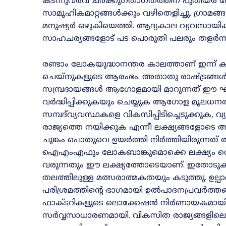
കടന്നുവരവ് ചരക്കുഗതാഗതത്തിന് പുതിയര് 
സാമൂഹികമാറ്റങ്ങൾക്കും വഴിതെളിച്ചു. ഗ്രാമ
മനുഷ്യർ ഒഴുകിയെത്തി. ആദ്യകാല വ്യവസായി
സാഹചര്യങ്ങളോട് പട പൊരുതി പലരും തളർന്ന
രണ്ടാം ലോകയുദ്ധാനന്തര കാലത്താണ് ഇന്ന്
ചെയ്നുകളുടെ ആരംഭം. അതാതു രാഷ്ട്രങ്ങൾക്ക
സമ്പ്രദായങ്ങൾ ആഗോളമായി മാറുന്നത് ഈ ഘട്ടത
വർദ്ധിപ്പിക്കുകയും ചെയ്യുക ആഗോള മൂലധനത്തിന
സമ്പദ്‌വ്യവസ്ഥകളെ വികസിപ്പിടിച്ചെടുക്കുക
രാജ്യത്തെ നയിക്കുക എന്നീ ലക്ഷ്യങ്ങളോടെ 
ചുങ്കം പൊതുവെ ഉയർത്തി നിർത്തിയിരുന്നത് അന്
ഐഎംഎഫും ലോകബാങ്കുമൊക്കെ ലക്ഷ്യം വെച്ച
വരുന്നതും ഈ ലക്ഷ്യത്തോടെയാണ്. ഇതോടുകൂടി
തലത്തിലുള്ള മത്സരാത്മകതയും കടുത്തു. ഉല്പാ
പരിശ്രമത്തിന്റെ ഭാഗമായി ഉൽപാദനപ്രവർത്തങ്ങ
ഫാക്ടറികളുടെ ലൊക്കേഷൻ നിർണായകമായി. Off
സർവ്വസാധാരണമായി. വികസിത രാജ്യങ്ങളില