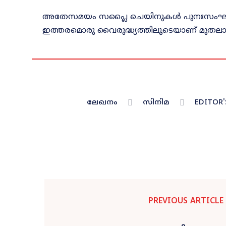
അതേസമയം സപ്ലൈ ചെയിനുകൾ പുനഃസംഘടിപ്പിച്
ഇത്തരമൊരു വൈരുദ്ധ്യത്തിലൂടെയാണ് മുതലാള
ലേഖനം
സിനിമ
EDITOR'
PREVIOUS ARTICLE