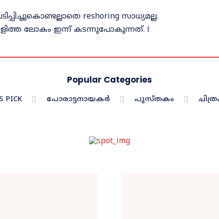
ചുകൊണ്ടല്ലാതെ reshoring സാധ്യമല്ല.
ിത്ത ലോകം ഇന്ന് കടന്നുപോകുന്നത്.
l
Popular Categories
S PICK
പോരാട്ടനായകർ
പുസ്തകം
ചിത്