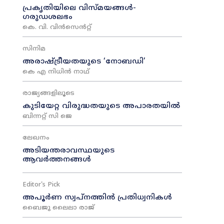
പ്രകൃതിയിലെ വിസ്മയങ്ങൾ-
ഗരുഡശലഭം
കെ. വി. വിൻസെൻറ്റ്
സിനിമ
അരാഷ്‌ട്രീയതയുടെ ‘നോബഡി’
കെ എ നിധിൻ നാഥ്‌
രാജ്യങ്ങളിലൂടെ
കുടിയേറ്റ വിരുദ്ധതയുടെ അപാരതയിൽ
ബിന്നറ്റ് സി ജെ
ലേഖനം
അടിയന്തരാവസ്ഥയുടെ
ആവർത്തനങ്ങൾ
Editor's Pick
അപൂർണ സ്വപ്നത്തിൻ പ്രതിധ്വനികൾ
ബൈജു ലൈലാ രാജ്