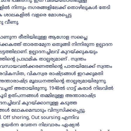
വേഗം പകർന്നു. ഇത്‌ വലിയതോതിലുള്ള
ങ്ങളിൽ നിന്നും നഗരങ്ങളിലേക്ക് തൊഴിലുകൾ തേടി
ക ശാലകളിൽ വളരെ മോശപ്പെട്ട
ു വീണു.
 കാണുന്ന രീതിയിലുള്ള ആഗോള സപ്ലൈ
കത്ത് താരതമ്യേന ഒതുങ്ങി നിന്നിരുന്ന ഉല്പാദന
്തിലാണ്. ഉല്പാദനച്ചിലവ് കുറയ്ക്കുകയും
്റെ പ്രാഥമിക താല്പര്യമാണ് . സ്വന്തം
, വ്യവസായവൽക്കരണത്തിന്റെ പാതയിലേക്ക് സ്വന്തം
അവികസിത, വികസ്വര രാഷ്ട്രങ്ങൾ ഇറക്കുമതി
താരാഷ്ട്ര മൂലധനത്തിന്റെ താല്പര്യമായിരുന്നു.
ത് അതായിരുന്നു. 1948ൽ ഗാട്ട് കരാർ നിലവിൽ
 ഉത്പന്നങ്ങൾ തമ്മിലുള്ള അന്താരാഷ്ട്ര
ദനച്ചിലവ് കുറയ്ക്കാനുള്ള കടുത്ത
ൾ ലോകമെമ്പാടും വിന്യസിക്കപ്പെട്ടു.
 shoring, Out soursing എന്നിവ
െ ഉയർന്ന വേതന നിലവാരം ഏഷ്യൻ