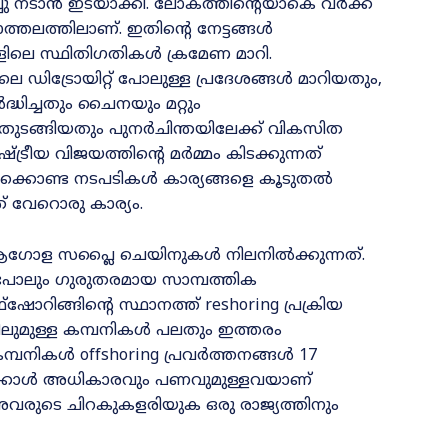
ിച്ചു നടാൻ ഇടയാക്കി. ലോകത്തിന്റെയാകെ വർക്ക്
തലത്തിലാണ്. ഇതിന്റെ നേട്ടങ്ങൾ
ങളിലെ സ്ഥിതിഗതികൾ ക്രമേണ മാറി.
 ഡിട്രോയിറ്റ് പോലുള്ള പ്രദേശങ്ങൾ മാറിയതും,
ിച്ചതും ചൈനയും മറ്റും
ന് തുടങ്ങിയതും പുനർചിന്തയിലേക്ക് വികസിത
ാഷ്ട്രീയ വിജയത്തിന്റെ മർമ്മം കിടക്കുന്നത്
ക്കൊണ്ട നടപടികൾ കാര്യങ്ങളെ കൂടുതൽ
് വേറൊരു കാര്യം.
ആഗോള സപ്ലൈ ചെയിനുകൾ നിലനിൽക്കുന്നത്.
ോലും ഗുരുതരമായ സാമ്പത്തിക
ോറിങ്ങിന്റെ സ്ഥാനത്ത് reshoring പ്രക്രിയ
പിലുമുള്ള കമ്പനികൾ പലതും ഇത്തരം
 കമ്പനികൾ offshoring പ്രവർത്തനങ്ങൾ 17
േക്കാൾ അധികാരവും പണവുമുള്ളവയാണ്
അവരുടെ ചിറകുകളരിയുക ഒരു രാജ്യത്തിനും