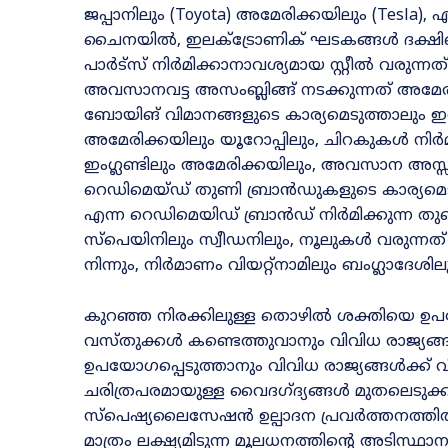
ജപ്പാനിലും (Toyota) അമേരിക്കയിലും (Tesla),
ചൈനയിൽ, ഇലക്ട്രോണിക് ഘടകങ്ങൾ ദക്
പാർട്സ് നിർമിക്കാനാവശ്യമായ സ്റ്റീൽ വരുന്നത
അവസാനവട്ട അസംബ്ലിങ്ങ്‌ നടക്കുന്നത് അമേരി
ബോയിങ് വിമാനങ്ങളുടെ കാര്യമെടുത്താലും ഇ
അമേരിക്കയിലും യൂറോപ്പിലും, ചിറകുകൾ നിർ
ഇംഗ്ലണ്ടിലും അമേരിക്കയിലും, അവസാന അസ്സം
റെഡിമെയ്‌ഡ് തുണി ബ്രാൻഡുകളുടെ കാര്യമെടു
എന്ന റെഡിമെയിഡ് ബ്രാൻഡ് നിർമിക്കുന്ന തു
സ്പെയിനിലും സ്വീഡനിലും, നൂലുകൾ വരുന്നത്
നിന്നും, നിർമാണം വിയറ്റ്നാമിലും ബംഗ്ലാദേശിലു
കുറഞ്ഞ നിരക്കിലുള്ള തൊഴിൽ ശക്തിയെ ഉ
വസ്തുക്കൾ കണ്ടെത്തുവാനും വിവിധ രാജ്യങ
ഉപയോഗപ്പെടുത്താനും വിവിധ രാജ്യങ്ങൾക്ക് 
ചരിത്രപരമായുള്ള വൈദഗ്ദ്യങ്ങൾ മുതലെടുക
സ്പെഷ്യലൈസേഷൻ ഉല്പാദന പ്രവർത്തനത്തിൽ രൂ
മാത്രം ലക്ഷ്യമിടുന്ന മൂലധനത്തിന്റെ അടിസ