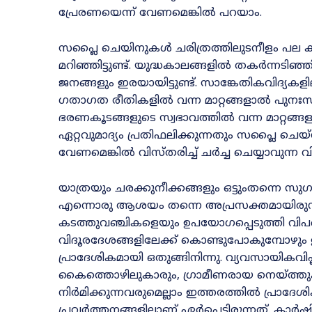
പ്രേരണയെന്ന് വേണമെങ്കിൽ പറയാം.
സപ്ലൈ ചെയിനുകൾ ചരിത്രത്തിലുടനീളം പല
മറിഞ്ഞിട്ടുണ്ട്. യുദ്ധകാലങ്ങളിൽ തകർന്നടിഞ്ഞ
ജനങ്ങളും ഇരയായിട്ടുണ്ട്. സാങ്കേതികവിദ്യകളിലുണ്
ഗതാഗത രീതികളിൽ വന്ന മാറ്റങ്ങളാൽ പുനഃസംഘടിക
ഭരണകൂടങ്ങളുടെ സ്വഭാവത്തിൽ വന്ന മാറ്റങ
ഏറ്റവുമാദ്യം പ്രതിഫലിക്കുന്നതും സപ്ലൈ 
വേണമെങ്കിൽ വിസ്തരിച്ച് ചർച്ച ചെയ്യാവുന്ന
യാത്രയും ചരക്കുനീക്കങ്ങളും ഒട്ടുംതന്നെ 
എന്നൊരു ആശയം തന്നെ അപ്രസക്തമായിരുന
കടത്തുവഞ്ചികളെയും ഉപയോഗപ്പെടുത്തി വിപ
വിദൂരദേശങ്ങളിലേക്ക് കൊണ്ടുപോകുമ്പോഴും
പ്രാദേശികമായി ഒതുങ്ങിനിന്നു. വ്യവസായികവിപ
കൈത്തൊഴിലുകാരും, ഗ്രാമീണരായ നെയ്ത്തു
നിർമിക്കുന്നവരുമെല്ലാം ഇത്തരത്തിൽ പ്രാദേശ
പ്രവർത്തനങ്ങളിലാണ് ഏർപ്പെട്ടിരുന്നത്. കാർ