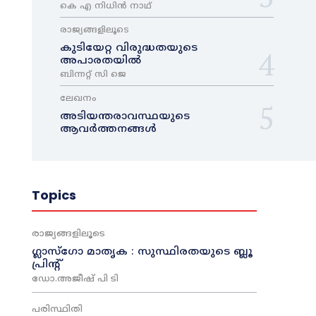
കെ എ നിധിൻ നാഥ്‌
രാജ്യങ്ങളിലൂടെ
കുടിയേറ്റ വിരുദ്ധതയുടെ
അപാരതയിൽ
ബിന്നറ്റ് സി ജെ
ലേഖനം
അടിയന്തരാവസ്ഥയുടെ
ആവർത്തനങ്ങൾ
Topics
രാജ്യങ്ങളിലൂടെ
ഗ്ലാസ്ഗോ മാതൃക : സുസ്ഥിരതയുടെ ബ്ലൂ
പ്രിന്റ്
ഡോ.അജീഷ് പി ടി
പരിസ്ഥിതി