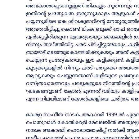
അവകാശ
പ്പെ
ടാനുള്ളത്. തികച്ചും നൂതനവ
ഇതിന്റെ
പ്രത്യേകത. ഇരുന്നൂറോളം ആളുകൾ പ
പയ്യ
ന്നൂരിലെ
കെ ശിവകുമാറിന്റെ നേതൃത്വത്തി
അവതരിപ്പിച്ചു കൊണ്ട് ലിംക ബുക്ക്‌ ഓഫ് റെക
ഏർപ്പെട്ടിരിക്കുന്ന ഏവരുടെയും കൈകളിൽ ഗ്രൗ
നിന്നും താഴ്ത്തിയിട്ട ചരട് പിടിച്ചിട്ടുണ്ടാകും
താഴോട്ട് മടഞ്ഞുകൊണ്ടിരിക്കുകയും അത് കളി
ചെ
യ്യുന്ന
പ്രത്യേകത
യും
ഈ കളിക്കുണ്ട്. കള
കുടുക്കുകളിൽ നിന്നും ചരട് പതുക്കെ അയഞ്
ആവുകയും ചെയ്യുന്നതാണ് കളിയുടെ പ്രത്യേക
വസ്ത്രധാരണവും ചരടുകളുടെ നിറ
ത്തിന്റെ
പ്
ഘടകങ്ങ
ളാ
ണ്. കോൽ എന്നത് വടിയും കാളി എ
എന്ന നിലയിലാണ് കോൽക്കളിയെ ചരിത്രം 
കേരള സംഗീത നാടക അകാ
ദ
മി 1999 ൽ പുര
പൊതുവാൾ കോൽക്കളി മേഖലയിൽ അതുല്യമാ
നാടക അകാദമി ഫെ
ലോ
ലോഷി
പ്പ്
നൽകി ആദരിച
സമീപ കാലത്ത് പ്രചുര പ്രചാരം നേടുന്നതി