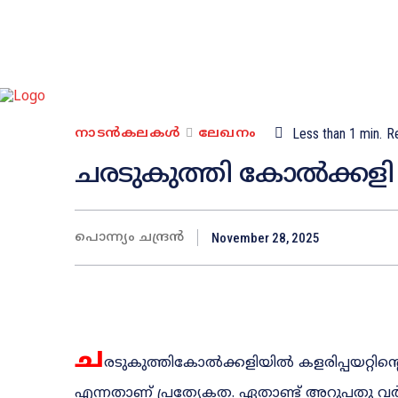
നാടൻകലകൾ
ലേഖനം
Less than 1
min.
R
ചരടുകുത്തി കോൽക്കളി
പൊന്ന്യം ചന്ദ്രൻ
November 28, 2025
ച
രടുകുത്തികോൽക്കളിയിൽ കളരിപ്പയറ്റിന്
എന്നതാണ് പ്രത്യേകത. ഏതാണ്ട് അറുപതു വ