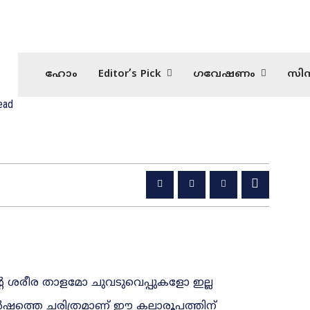
ഹോം
Editor’s Pick
ഗവേഷണം
സിന
ead
റെ ശരീര താളമോ ചുവടുവെപ്പുകളോ ഇല്ല
ർഷത്തെ ചരിത്രമാണ് ഈ കലാരൂപത്തിന്