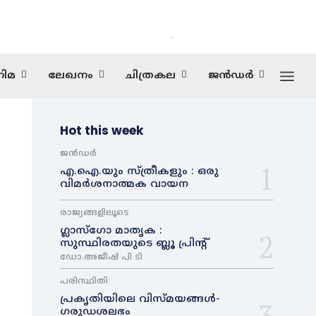
.
ിമ
ലേഖനം
ചിത്രകല
ജൻഡർ
Hot this week
ജൻഡർ
എ.ഐ.യും സ്ത്രീകളും : ഒരു
വിമർശനാത്മക വായന
രാജ്യങ്ങളിലൂടെ
ഗ്ലാസ്ഗോ മാതൃക :
സുസ്ഥിരതയുടെ ബ്ലൂ പ്രിന്റ്
ഡോ.അജീഷ് പി ടി
പരിസ്ഥിതി
പ്രകൃതിയിലെ വിസ്മയങ്ങൾ-
ഗരുഡശലഭം