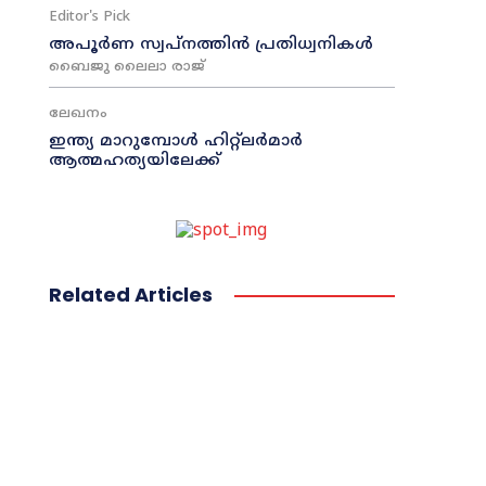
Editor's Pick
അപൂർണ സ്വപ്നത്തിൻ പ്രതിധ്വനികൾ
ബൈജു ലൈലാ രാജ്
ലേഖനം
ഇന്ത്യ മാറുമ്പോൾ ഹിറ്റ്ലർമാർ
ആത്മഹത്യയിലേക്ക്
Related Articles