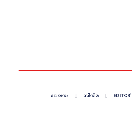
ലേഖനം
സിനിമ
EDITOR'