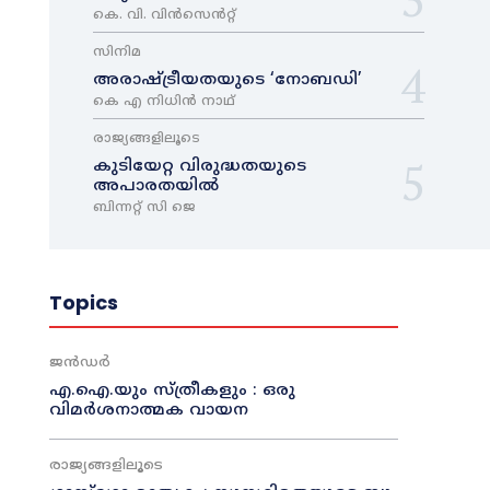
കെ. വി. വിൻസെൻറ്റ്
സിനിമ
അരാഷ്‌ട്രീയതയുടെ ‘നോബഡി’
കെ എ നിധിൻ നാഥ്‌
രാജ്യങ്ങളിലൂടെ
കുടിയേറ്റ വിരുദ്ധതയുടെ
അപാരതയിൽ
ബിന്നറ്റ് സി ജെ
Topics
ജൻഡർ
എ.ഐ.യും സ്ത്രീകളും : ഒരു
വിമർശനാത്മക വായന
രാജ്യങ്ങളിലൂടെ