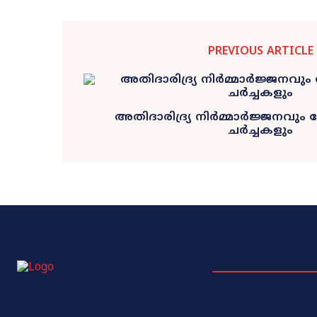
PREVIOUS ARTICLE
അതിദാരിദ്ര്യ നിർമ്മാർജ്ജനവും ഫോ
ചർച്ചകളും