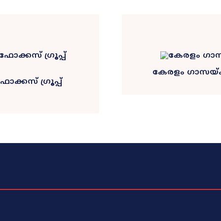
കേരളം ഗാസയ്ക്
ക്കസ് ഗ്രൂപ്പ്