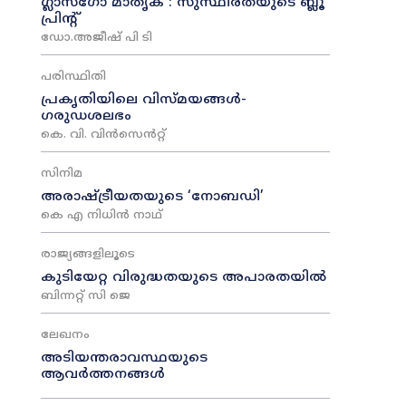
ഗ്ലാസ്ഗോ മാതൃക : സുസ്ഥിരതയുടെ ബ്ലൂ
പ്രിന്റ്
ഡോ.അജീഷ് പി ടി
പരിസ്ഥിതി
പ്രകൃതിയിലെ വിസ്മയങ്ങൾ-
ഗരുഡശലഭം
കെ. വി. വിൻസെൻറ്റ്
സിനിമ
അരാഷ്‌ട്രീയതയുടെ ‘നോബഡി’
കെ എ നിധിൻ നാഥ്‌
രാജ്യങ്ങളിലൂടെ
കുടിയേറ്റ വിരുദ്ധതയുടെ അപാരതയിൽ
ബിന്നറ്റ് സി ജെ
ലേഖനം
അടിയന്തരാവസ്ഥയുടെ
ആവർത്തനങ്ങൾ