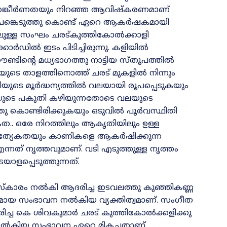
ും സങ്കീർണതയും നിറഞ്ഞ ആവിഷ്കരണ
മാണ്
ങ്കെടുത്തു കൊ
ണ്ട്
ഏറെ ആകർഷക
മാ
യി
ലു
ള്ള സംഘം ചരട്കുത്തികോൽക്കാളി
്കോർഡിൽ ഇടം പിടിച്ചിരുന്നു. കളിയിൽ
ണ്ടിന്റെ മധ്യഭാഗത്തു നാട്ടിയ സ്തൂപത്തിൽ
. കളിയുടെ താളത്തിനൊ
ത്ത്
ചരട് മുകളിൽ നിന്നും
യുടെ മൂർദ്ധന്യത്തിൽ വല
യാ
യി രൂപപ്പെടുകയും
ിയുടെ പകുതി കഴിയുന്നതോടെ വലയുടെ
ഞു കൊണ്ടിരിക്കുകയും ഒടുവിൽ പൂർവസ്ഥിതി
ത.. ഒരേ നിറത്തിലും ആകൃതിയിലും ഉള്ള
രത്യേകതയും കാണികളെ ആകർഷിക്കുന്ന
ന്നത് നൃത്തവു
മാ
ണ്. വടി എടു
ത്തു
ള്ള നൃത്തം
അടയാള
പ്പെ
ടുത്തുന്നത്.
സ്‌കാരം നൽകി ആദരിച്ച ഇടവലത്തു കുഞ്ഞികണ്ണ
യ സംഭാവന നൽകിയ വ്യക്തിത്വ
മാ
ണ്. സംഗീത
്ച കെ ശിവകുമാർ ചരട് കുത്തികോൽക്കളിക്കു
ൽ നൽകിയ സംഭാവന ഏറെ മികച്ചതാണ്.