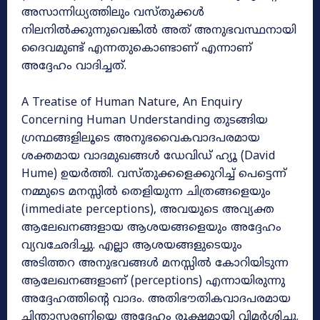
അസാന്നിധ്യത്തിലും വസ്തുക്കൾ
നിലനിൽക്കുന്നുവെങ്കിൽ അത് അനുഭവസ്ഥനായി
ദൈവമുണ്ട് എന്നതുകൊണ്ടാണ് എന്നാണ്‌
അദ്ദേഹം വാദിച്ചത്.
A Treatise of Human Nature, An Enquiry
Concerning Human Understanding തുടങ്ങിയ
ഗ്രന്ഥങ്ങളിലൂടെ അനുഭവൈകവാദപരമായ
ശക്തമായ വാദമുഖങ്ങൾ ഡേവിഡ് ഹ്യൂ (David
Hume) ഉയർത്തി. വസ്തുക്കളെക്കുറിച്ച് പെട്ടെന്ന്
നമ്മുടെ മനസ്സിൽ തെളിയുന്ന ചിത്രങ്ങളെയും
(immediate perceptions), അവയുടെ അവ്യക്ത
ആലേഖനങ്ങളായ ആശയങ്ങളെയും അദ്ദേഹം
വ്യവഛേദിച്ചു. എല്ലാ ആശയങ്ങളുടെയും
അടിത്തറ അനുഭവങ്ങൾ മനസ്സിൽ കോറിയിടുന്ന
ആലേഖനങ്ങളാണ് (perceptions) എന്നായിരുന്നു
അദ്ദേഹത്തിന്റെ വാദം. അതിഭൗതികവാദപരമായ
ചിന്താസരണിയെ അദ്ദേഹം രൂക്ഷമായി വിമർശിച്ചു.