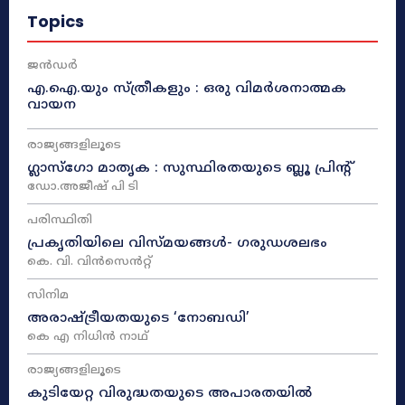
Topics
ജൻഡർ
എ.ഐ.യും സ്ത്രീകളും : ഒരു വിമർശനാത്മക
വായന
രാജ്യങ്ങളിലൂടെ
ഗ്ലാസ്ഗോ മാതൃക : സുസ്ഥിരതയുടെ ബ്ലൂ പ്രിന്റ്
ഡോ.അജീഷ് പി ടി
പരിസ്ഥിതി
പ്രകൃതിയിലെ വിസ്മയങ്ങൾ- ഗരുഡശലഭം
കെ. വി. വിൻസെൻറ്റ്
സിനിമ
അരാഷ്‌ട്രീയതയുടെ ‘നോബഡി’
കെ എ നിധിൻ നാഥ്‌
രാജ്യങ്ങളിലൂടെ
കുടിയേറ്റ വിരുദ്ധതയുടെ അപാരതയിൽ