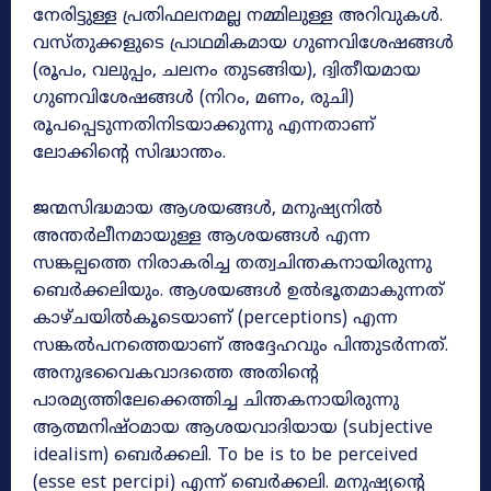
നേരിട്ടുള്ള പ്രതിഫലനമല്ല നമ്മിലുള്ള അറിവുകൾ.
വസ്തുക്കളുടെ പ്രാഥമികമായ ഗുണവിശേഷങ്ങൾ
(രൂപം, വലുപ്പം, ചലനം തുടങ്ങിയ), ദ്വിതീയമായ
ഗുണവിശേഷങ്ങൾ (നിറം, മണം, രുചി)
രൂപപ്പെടുന്നതിനിടയാക്കുന്നു എന്നതാണ്
ലോക്കിന്റെ സിദ്ധാന്തം.
ജന്മസിദ്ധമായ ആശയങ്ങൾ, മനുഷ്യനിൽ
അന്തർലീനമായുള്ള ആശയങ്ങൾ എന്ന
സങ്കല്പത്തെ നിരാകരിച്ച തത്വചിന്തകനായിരുന്നു
ബെർക്കലിയും. ആശയങ്ങൾ ഉൽഭൂതമാകുന്നത്
കാഴ്ചയിൽകൂടെയാണ് (perceptions) എന്ന
സങ്കൽപനത്തെയാണ് അദ്ദേഹവും പിന്തുടർന്നത്.
അനുഭവൈകവാദത്തെ അതിന്റെ
പാരമ്യത്തിലേക്കെത്തിച്ച ചിന്തകനായിരുന്നു
ആത്മനിഷ്ഠമായ ആശയവാദിയായ (subjective
idealism) ബെർക്കലി. To be is to be perceived
(esse est percipi) എന്ന് ബെർക്കലി. മനുഷ്യന്റെ