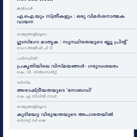
ജൻഡർ
എ.ഐ.യും സ്ത്രീകളും : ഒരു വിമർശനാത്മക
വായന
രാജ്യങ്ങളിലൂടെ
ഗ്ലാസ്ഗോ മാതൃക : സുസ്ഥിരതയുടെ ബ്ലൂ പ്രിന്റ്
ഡോ.അജീഷ് പി ടി
പരിസ്ഥിതി
പ്രകൃതിയിലെ വിസ്മയങ്ങൾ- ഗരുഡശലഭം
കെ. വി. വിൻസെൻറ്റ്
സിനിമ
അരാഷ്‌ട്രീയതയുടെ ‘നോബഡി’
കെ എ നിധിൻ നാഥ്‌
രാജ്യങ്ങളിലൂടെ
കുടിയേറ്റ വിരുദ്ധതയുടെ അപാരതയിൽ
ബിന്നറ്റ് സി ജെ