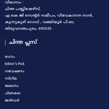
വിലാസം :
ചിന്ത പബ്ലിഷേഴ്സ്,
എ കെ ജി സെന്റർ സമീപം, വിവേകാനന്ദ നഗർ,
കുന്നുകുഴി റോഡ് , വഞ്ചിയൂർ പി.ഓ,
തിരുവനന്തപുരം, 695035
ചിന്ത പ്ലസ്
ഹോം
Editor’s Pick
ഗവേഷണം
സിനിമ
ലേഖനം
ചിത്രകല
ജൻഡർ