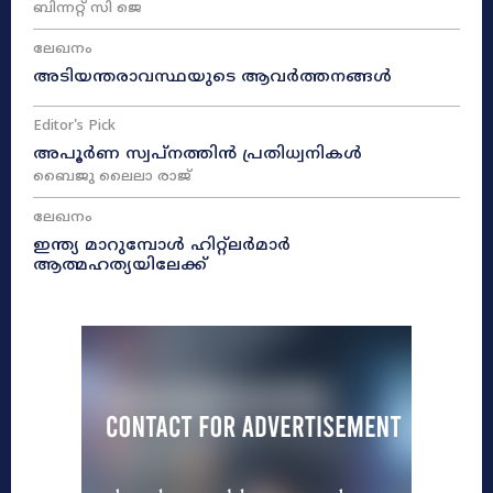
ബിന്നറ്റ് സി ജെ
ലേഖനം
അടിയന്തരാവസ്ഥയുടെ ആവർത്തനങ്ങൾ
Editor's Pick
അപൂർണ സ്വപ്നത്തിൻ പ്രതിധ്വനികൾ
ബൈജു ലൈലാ രാജ്
ലേഖനം
ഇന്ത്യ മാറുമ്പോൾ ഹിറ്റ്ലർമാർ
ആത്മഹത്യയിലേക്ക്