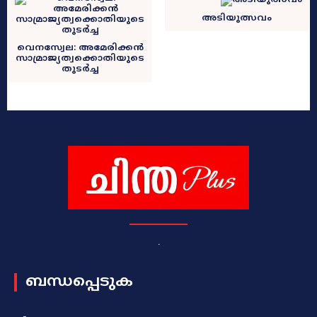
അടിയുത്സവം
വെനസ്വേല: അമേരിക്കൻ
സാമ്രാജ്യത്വക്കൊതിയുടെ
തുടർച്ച
.
ബന്ധപ്പെടുക