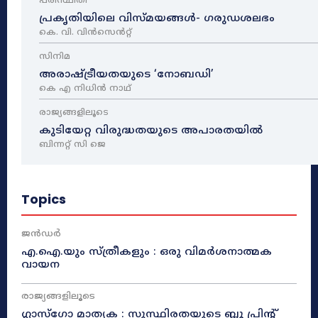
പരിസ്ഥിതി
പ്രകൃതിയിലെ വിസ്മയങ്ങൾ- ഗരുഡശലഭം
കെ. വി. വിൻസെൻറ്റ്
സിനിമ
അരാഷ്‌ട്രീയതയുടെ ‘നോബഡി’
കെ എ നിധിൻ നാഥ്‌
രാജ്യങ്ങളിലൂടെ
കുടിയേറ്റ വിരുദ്ധതയുടെ അപാരതയിൽ
ബിന്നറ്റ് സി ജെ
Topics
ജൻഡർ
എ.ഐ.യും സ്ത്രീകളും : ഒരു വിമർശനാത്മക
വായന
രാജ്യങ്ങളിലൂടെ
ഗ്ലാസ്ഗോ മാതൃക : സുസ്ഥിരതയുടെ ബ്ലൂ പ്രിന്റ്