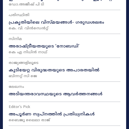
ഡോ.അജീഷ് പി ടി
പരിസ്ഥിതി
പ്രകൃതിയിലെ വിസ്മയങ്ങൾ- ഗരുഡശലഭം
കെ. വി. വിൻസെൻറ്റ്
സിനിമ
അരാഷ്‌ട്രീയതയുടെ ‘നോബഡി’
കെ എ നിധിൻ നാഥ്‌
രാജ്യങ്ങളിലൂടെ
കുടിയേറ്റ വിരുദ്ധതയുടെ അപാരതയിൽ
ബിന്നറ്റ് സി ജെ
ലേഖനം
അടിയന്തരാവസ്ഥയുടെ ആവർത്തനങ്ങൾ
Editor's Pick
അപൂർണ സ്വപ്നത്തിൻ പ്രതിധ്വനികൾ
ബൈജു ലൈലാ രാജ്