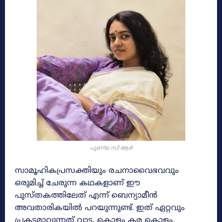
പുണ്യ സി ആർ
സാമൂഹികപ്രസക്തിയും രചനാവൈഭവവും
ഒരുമിച്ച് ചേരുന്ന കഥകളാണ് ഈ
പുസ്‌തകത്തിലേത് എന്ന് ബെന്യാമീൻ
അവതാരികയിൽ പറയുന്നുണ്ട്. ഇത് ഏറ്റവും
പ്രകടമാവുന്നത് വാട, കൊളം കര കൊളം,