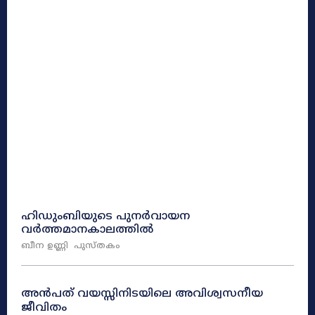
ഹിഡുംബിയുടെ പുനർവായന
വർത്തമാനകാലത്തിൽ
ബീന ഉണ്ണി
പുസ്തകം
അൻപത് വയസ്സിനിടയിലെ അവിശ്വസനീയ
ജീവിതം