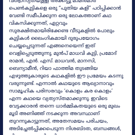
വിശ്വാസ്യതയുള്ള അക്കപ്പു മാമൻമാർ
പെൺകുട്ടികളെ ഒരു “പുതിയ കളി” പഠിപ്പിക്കാൻ
വേണ്ടി സമീപിക്കുന്ന ഒരു ലോകത്താണ് കഥ
വികസിക്കുന്നത്, ഏറ്റവും
സുരക്ഷിതമായിരിക്കേണ്ട വീടുകളിൽ പോലും
കുട്ടികൾ ലൈംഗികമായി ദുരുപയോഗം
ചെയ്യപ്പെടുന്നത് എങ്ങനെയെന്ന് ഇത്
വെളിപ്പെടുത്തുന്നു. മുൻപ് മാധവി കുട്ടി, പ്രമോദ്
രാമൻ, എൻ. എസ്. മാധവൻ, മാനസി,
ബെന്യാമീൻ, റിയാ ഫാത്തിമ തുടങ്ങിയ
എഴുത്തുകാരുടെ കഥകളിൽ ഈ പ്രമേയം കടന്നു
വരുന്നുണ്ട്. എന്നാൽ കഥയുടെ ആഖ്യാനാവും
സാമൂഹിക പരിസരവും ‘കൊളം കര കൊളം’
എന്ന കഥയെ വ്യത്യസ്തമാക്കുന്നു. ഇവിടെ
വേട്ടക്കാരൻ തന്നെ ധാർമ്മികതയുടെ ഒരു മുഖം
മൂടി അണിഞ്ഞ് നടക്കുന്ന അവസ്ഥാണ്
തുറന്നുകാട്ടുന്നത്, അതേസമയം പരിചയം,
അടിച്ചേൽപ്പിക്കപെടുന്ന നിശബ്ദത, ബന്ധങ്ങൾ,