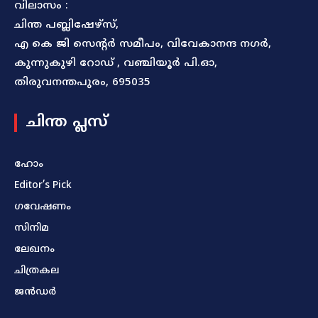
വിലാസം :
ചിന്ത പബ്ലിഷേഴ്സ്,
എ കെ ജി സെന്റർ സമീപം, വിവേകാനന്ദ നഗർ,
കുന്നുകുഴി റോഡ് , വഞ്ചിയൂർ പി.ഓ,
തിരുവനന്തപുരം, 695035
ചിന്ത പ്ലസ്
ഹോം
Editor’s Pick
ഗവേഷണം
സിനിമ
ലേഖനം
ചിത്രകല
ജൻഡർ