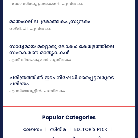
ഡോ സിന്ധു പ്രഭാകരൻ
പുസ്തകം
മാതംഗലീല :ഭ്രമാത്മകം ,സുന്ദരം
രശ്മി. പി
പുസ്തകം
സാധ്യമായ മറ്റൊരു ലോകം: കേരളത്തിലെ
സഹകരണ മാതൃകകൾ
എസ് വിജയകുമാർ
പുസ്തകം
ചരിത്രത്തിൽ ഇടം നിഷേധിക്കപ്പെട്ടവരുടെ
ചരിത്രം
എ സിയാവുദ്ദീൻ
പുസ്തകം
Popular Categories
ലേഖനം
സിനിമ
EDITOR'S PICK