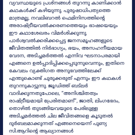
വ്യവസ്ഥയുടെ പ്രശ്നങ്ങൾ തുറന്നു കാണിക്കാൻ
കഥകൾക്ക് കഴിയുന്നു. പുരുഷാധിപത്യത്തെ
മാത്രമല്ല, നവലിബറൽ ഫെമിനിസത്തിന്റെ
അരാഷ്ട്രീയവൽക്കരണത്തെയും ഭാഷയെയും
ഈ കഥാശേഖരം വിമർശിക്കുന്നു.
പാർശ്വവൽക്കരിക്കപ്പെട്ട ജനസമൂഹങ്ങളുടെ
ജീവിതത്തിൽ നിർഭാഗ്യം, ഭയം, അസഹനീയമായ
വേദന, അടിച്ചമർത്തൽ എന്നിവ ഘടനാപരമായി
എങ്ങനെ ഉൽപ്പാദിപ്പിക്കപ്പെടുന്നുവെന്നും, ഇതിനെ
കേവലം വ്യക്തിഗത അനുഭവത്തിലേക്ക്
എന്തുകൊണ്ട് ചുരുക്കരുത് എന്നും ഈ കഥകൾ
തുറന്നുകാട്ടുന്നു. ജൂഡിത്ത് ബട്‌ലർ
വാദിക്കുന്നതുപോലെ, “അനിശ്ചിതത്വം
രാഷ്ട്രീയമായി പ്രേരിതമാണ്”, ജാതി, ലിംഗഭേദം,
തൊഴിൽ തുടങ്ങിയവയുടെ പേരിലുള്ള
അടിച്ചമർത്തൽ ചില ജീവിതങ്ങളെ കൂടുതൽ
ദുർബലമാക്കുന്നത് എങ്ങനെയെന്ന് പുണ്യ
സി.ആറിന്റെ ആഖ്യാനങ്ങൾ