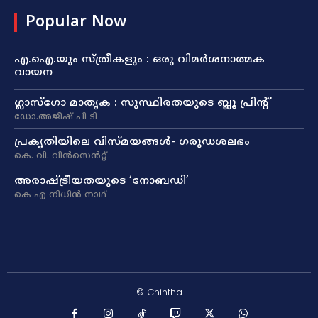
Popular Now
എ.ഐ.യും സ്ത്രീകളും : ഒരു വിമർശനാത്മക
വായന
ഗ്ലാസ്ഗോ മാതൃക : സുസ്ഥിരതയുടെ ബ്ലൂ പ്രിന്റ്
ഡോ.അജീഷ് പി ടി
പ്രകൃതിയിലെ വിസ്മയങ്ങൾ- ഗരുഡശലഭം
കെ. വി. വിൻസെൻറ്റ്
അരാഷ്‌ട്രീയതയുടെ ‘നോബഡി’
കെ എ നിധിൻ നാഥ്‌
© Chintha