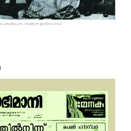
്രഖ്യാപനം നടത്തുന്ന ഇന്ദിരാഗാന്ധി
ു