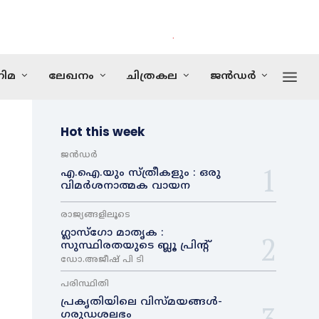
.
ിമ
ലേഖനം
ചിത്രകല
ജൻഡർ
Hot this week
ജൻഡർ
എ.ഐ.യും സ്ത്രീകളും : ഒരു
വിമർശനാത്മക വായന
രാജ്യങ്ങളിലൂടെ
ഗ്ലാസ്ഗോ മാതൃക :
സുസ്ഥിരതയുടെ ബ്ലൂ പ്രിന്റ്
ഡോ.അജീഷ് പി ടി
പരിസ്ഥിതി
പ്രകൃതിയിലെ വിസ്മയങ്ങൾ-
ഗരുഡശലഭം