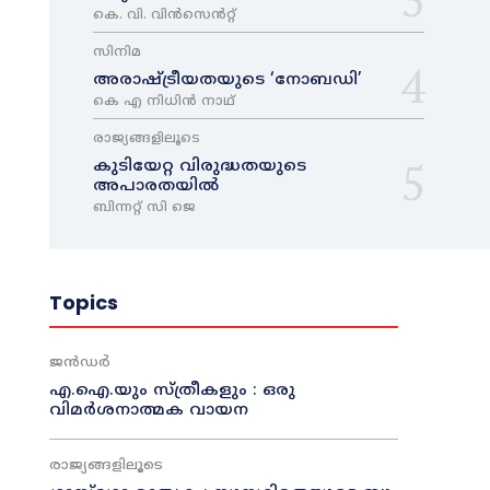
കെ. വി. വിൻസെൻറ്റ്
സിനിമ
അരാഷ്‌ട്രീയതയുടെ ‘നോബഡി’
കെ എ നിധിൻ നാഥ്‌
രാജ്യങ്ങളിലൂടെ
കുടിയേറ്റ വിരുദ്ധതയുടെ
അപാരതയിൽ
ബിന്നറ്റ് സി ജെ
Topics
ജൻഡർ
എ.ഐ.യും സ്ത്രീകളും : ഒരു
വിമർശനാത്മക വായന
രാജ്യങ്ങളിലൂടെ