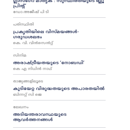
ഗ്ലാസ്ഗോ മാതൃക : സുസ്ഥിരതയുടെ ബ്ലൂ
പ്രിന്റ്
ഡോ.അജീഷ് പി ടി
പരിസ്ഥിതി
പ്രകൃതിയിലെ വിസ്മയങ്ങൾ-
ഗരുഡശലഭം
കെ. വി. വിൻസെൻറ്റ്
സിനിമ
അരാഷ്‌ട്രീയതയുടെ ‘നോബഡി’
കെ എ നിധിൻ നാഥ്‌
രാജ്യങ്ങളിലൂടെ
കുടിയേറ്റ വിരുദ്ധതയുടെ അപാരതയിൽ
ബിന്നറ്റ് സി ജെ
ലേഖനം
അടിയന്തരാവസ്ഥയുടെ
ആവർത്തനങ്ങൾ