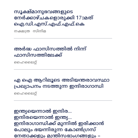
സൂക്ഷ്മാനുഭവങ്ങളുടെ
നേർക്കാഴ്ചകളൊരുക്കി 17ാമത്
ഐ.ഡി.എസ്.എഫ്.എഫ്.കെ
നക്ഷത്ര
സിനിമ
അർദ്ധ ഫാസിസത്തിൽ നിന്ന്
ഫാസിസത്തിലേക്ക്
ഹൈലൈറ്റ്
എ ഐ ആറിലൂടെ അടിയന്തരാവസ്ഥാ
പ്രഖ്യാപനം നടത്തുന്ന ഇന്ദിരാഗാന്ധി
ഹൈലൈറ്റ്
ഇന്ത്യയെന്നാൽ ഇന്ദിര…
ഇന്ദിരയെന്നാൽ ഇന്ത്യ…
ഇന്ദിരാഗാന്ധിക്ക്‌ മുന്നിൽ ഇരിക്കാൻ
പോലും ഭയന്നിരുന്ന കോൺഗ്രസ്
നേതാക്കളും മന്ത്രിസഭാംഗങ്ങളും –