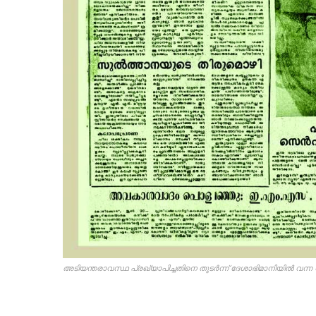
അടിയന്തരാവസ്ഥ പ്രഖ്യാപിച്ചതിനെ തുടർന്ന് ദേശാഭിമാനിയിൽ വന്ന