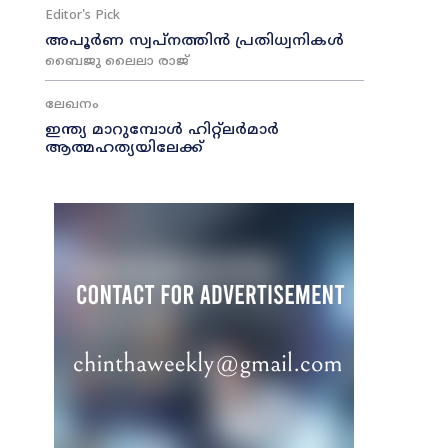
Editor's Pick
അപൂർണ സ്വപ്നത്തിൻ പ്രതിധ്വനികൾ
ബൈജു ലൈലാ രാജ്
ലേഖനം
ഇന്ത്യ മാറുമ്പോൾ ഹിറ്റ്ലർമാർ
ആത്മഹത്യയിലേക്ക്