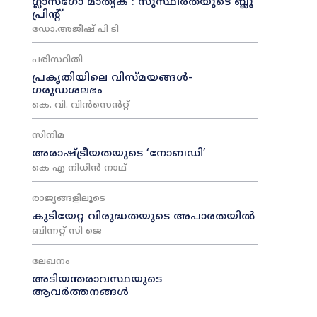
ഗ്ലാസ്ഗോ മാതൃക : സുസ്ഥിരതയുടെ ബ്ലൂ
പ്രിന്റ്
ഡോ.അജീഷ് പി ടി
പരിസ്ഥിതി
പ്രകൃതിയിലെ വിസ്മയങ്ങൾ-
ഗരുഡശലഭം
കെ. വി. വിൻസെൻറ്റ്
സിനിമ
അരാഷ്‌ട്രീയതയുടെ ‘നോബഡി’
കെ എ നിധിൻ നാഥ്‌
രാജ്യങ്ങളിലൂടെ
കുടിയേറ്റ വിരുദ്ധതയുടെ അപാരതയിൽ
ബിന്നറ്റ് സി ജെ
ലേഖനം
അടിയന്തരാവസ്ഥയുടെ
ആവർത്തനങ്ങൾ