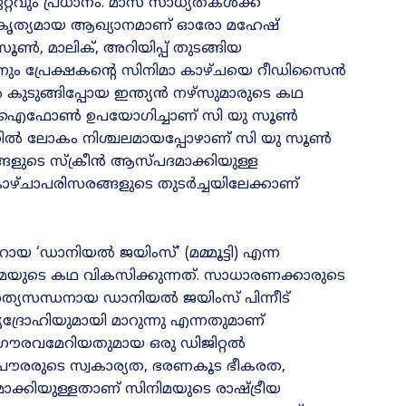
റ്റവും പ്രധാനം. മാസ്‌ സാധ്യതകൾക്ക്‌
 കൃത്യമായ ആഖ്യാനമാണ്‌ ഓരോ മഹേഷ്‌
ൺ, മാലിക്‌, അറിയിപ്പ്‌ തുടങ്ങിയ
ിനും പ്രേക്ഷകന്റെ സിനിമാ കാഴ്‌ചയെ റീഡിസൈൻ
 കുടുങ്ങിപ്പോയ ഇന്ത്യൻ നഴ്സുമാരുടെ കഥ
ണമായും ഐഫോൺ ഉപയോഗിച്ചാണ് സി യു സൂൺ
ടത്തിൽ ലോകം നിശ്ചലമായപ്പോഴാണ്‌ സി യു സൂൺ
്ങളുടെ സ്‌ക്രീൻ ആസ്‌പദമാക്കിയുള്ള
 കാഴ്‌ചാപരിസരങ്ങളുടെ തുടർച്ചയിലേക്കാണ്‌
യ ‘ഡാനിയൽ ജയിംസ്’ (മമ്മൂട്ടി) എന്ന
ിമയുടെ കഥ വികസിക്കുന്നത്. സാധാരണക്കാരുടെ
 സത്യസന്ധനായ ഡാനിയൽ ജയിംസ് പിന്നീട്
യദ്രോഹിയുമായി മാറുന്നു എന്നതുമാണ്
ും ഗൗരവമേറിയതുമായ ഒരു ഡിജിറ്റൽ
ന്നത്. പൗരരുടെ സ്വകാര്യത, ഭരണകൂട ഭീകരത,
മാക്കിയുള്ളതാണ് സിനിമയുടെ രാഷ്ട്രീയ