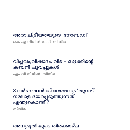
അരാഷ്‌ട്രീയതയുടെ ‘നോബഡി’
കെ എ നിധിൻ നാഥ്‌
സിനിമ
വിപ്ലവം,വിഷാദം, വിട – ഒഴുക്കിന്റെ
കബനി ചുവപ്പുകൾ
എം വി നിജീഷ്
സിനിമ
8 വർഷങ്ങൾക്ക് ശേഷവും ‘തുമ്പട്’
നമ്മളെ ഭയപ്പെടുത്തുന്നത്
എന്തുകൊണ്ട് ?
സിനിമ
അനുഭൂതിയുടെ തിരക്കാഴ്ച