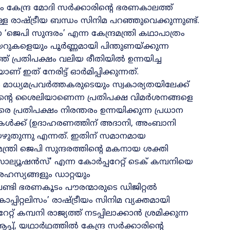
 കേന്ദ്ര മോദി സർക്കാരിന്റെ ഭരണകാലത്ത്
ള രാഷ്ട്രീയ ബന്ധം സിനിമ പറഞ്ഞുവെക്കുന്നുണ്ട്‌.
ജെപി സുന്ദരം’ എന്ന കേന്ദ്രമന്ത്രി കഥാപാത്രം
യറുകളെയും പൂർണ്ണമായി പിന്തുണയ്ക്കുന്ന
ത് പ്രതിപക്ഷം വലിയ രീതിയിൽ ഉന്നയിച്ച
് നേരിട്ട് ഓർമിപ്പിക്കുന്നത്.
മാധ്യമപ്രവർത്തകരുടെയും സ്വകാര്യതയിലേക്ക്
ിന്റെ ശൈലിയാണെന്ന പ്രതിപക്ഷ വിമർശനങ്ങളെ
 പ്രതിപക്ഷം നിരന്തരം ഉന്നയിക്കുന്ന പ്രധാന
കൾക്ക് (ഉദാഹരണത്തിന് അദാനി, അംബാനി
യെഴുതുന്നു എന്നത്. ഇതിന് സമാനമായ
്ത്രി ജെപി സുന്ദരത്തിന്റെ മകനായ ശക്തി
ൊല്യൂഷൻസ്’ എന്ന കോർപ്പറേറ്റ് ടെക് കമ്പനിയെ
രഹസ്യങ്ങളും ഡാറ്റയും
േണ്ടി ഭരണകൂടം പൗരന്മാരുടെ ഡിജിറ്റൽ
പ്പിറ്റലിസം’ രാഷ്ട്രീയം സിനിമ വ്യക്തമായി
്റ് കമ്പനി രാജ്യത്ത് നടപ്പിലാക്കാൻ ശ്രമിക്കുന്ന
്, യഥാർഥത്തിൽ കേന്ദ്ര സർക്കാരിന്റെ