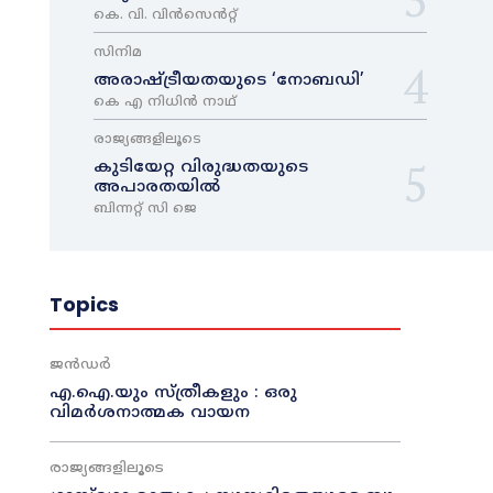
കെ. വി. വിൻസെൻറ്റ്
സിനിമ
അരാഷ്‌ട്രീയതയുടെ ‘നോബഡി’
കെ എ നിധിൻ നാഥ്‌
രാജ്യങ്ങളിലൂടെ
കുടിയേറ്റ വിരുദ്ധതയുടെ
അപാരതയിൽ
ബിന്നറ്റ് സി ജെ
Topics
ജൻഡർ
എ.ഐ.യും സ്ത്രീകളും : ഒരു
വിമർശനാത്മക വായന
രാജ്യങ്ങളിലൂടെ