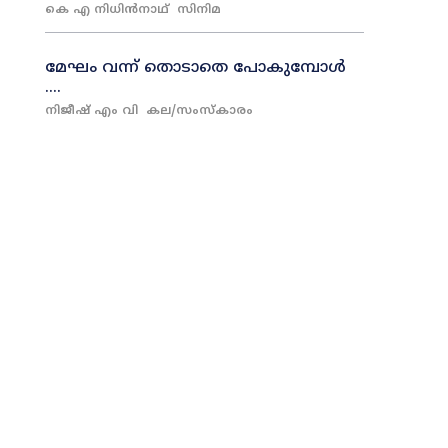
കെ എ നിധിൻനാഥ്‌
സിനിമ
മേഘം വന്ന് തൊടാതെ പോകുമ്പോൾ
….
നിജീഷ് എം വി
കല/സംസ്കാരം