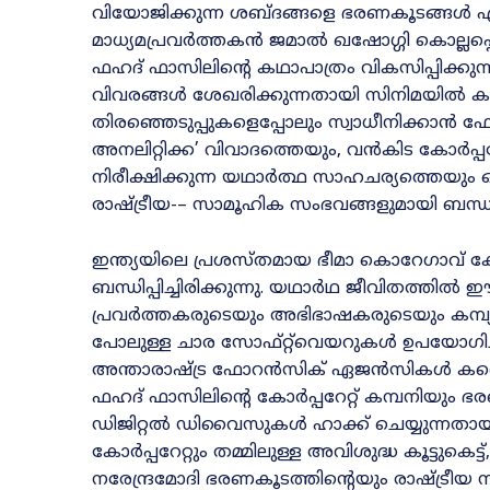
വിയോജിക്കുന്ന ശബ്ദങ്ങളെ ഭരണകൂടങ്ങൾ എങ്
മാധ്യമപ്രവർത്തകൻ ജമാൽ ഖഷോഗ്ഗി കൊല്ലപ്പെട്ട
ഫഹദ് ഫാസിലിന്റെ കഥാപാത്രം വികസിപ്പിക്കുന
വിവരങ്ങൾ ശേഖരിക്കുന്നതായി സിനിമയിൽ ക
തിരഞ്ഞെടുപ്പുകളെപ്പോലും സ്വാധീനിക്കാൻ ഫേ
അനലിറ്റിക്ക’ വിവാദത്തെയും, വൻകിട കോർപ്പറ
നിരീക്ഷിക്കുന്ന യഥാർത്ഥ സാഹചര്യത്തെയും 
രാഷ്ട്രീയ-– സാമൂഹിക സംഭവങ്ങളുമായി ബന്ധപ്പ
ഇന്ത്യയിലെ പ്രശസ്തമായ ഭീമാ കൊറേഗാവ് 
ബന്ധിപ്പിച്ചിരിക്കുന്നു. യഥാർഥ ജീവിതത്ത
പ്രവർത്തകരുടെയും അഭിഭാഷകരുടെയും കമ്പ്
പോലുള്ള ചാര സോഫ്റ്റ്‌വെയറുകൾ ഉപയോഗിച്ച
അന്താരാഷ്ട്ര ഫോറൻസിക് ഏജൻസികൾ കണ്ടെ
ഫഹദ് ഫാസിലിന്റെ കോർപ്പറേറ്റ് കമ്പനിയും 
ഡിജിറ്റൽ ഡിവൈസുകൾ ഹാക്ക് ചെയ്യുന്നതായ
കോർപ്പറേറ്റും തമ്മിലുള്ള അവിശുദ്ധ കൂട്ടുകെട
നരേന്ദ്രമോദി ഭരണകൂടത്തിന്റെയും രാഷ്ട്രീ