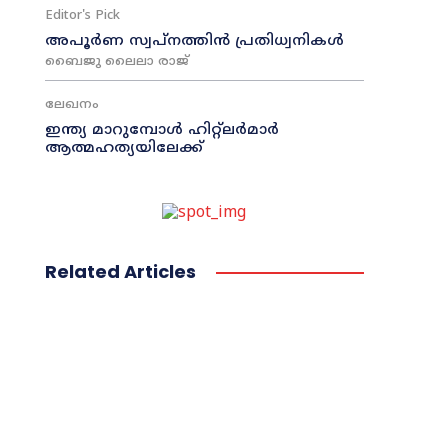
Editor's Pick
അപൂർണ സ്വപ്നത്തിൻ പ്രതിധ്വനികൾ
ബൈജു ലൈലാ രാജ്
ലേഖനം
ഇന്ത്യ മാറുമ്പോൾ ഹിറ്റ്ലർമാർ
ആത്മഹത്യയിലേക്ക്
Related Articles