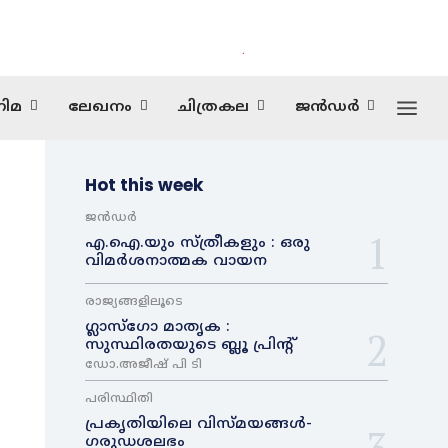
.
ിമ
ലേഖനം
ചിത്രകല
ജൻഡർ
Hot this week
ജൻഡർ
എ.ഐ.യും സ്ത്രീകളും : ഒരു
വിമർശനാത്മക വായന
രാജ്യങ്ങളിലൂടെ
ഗ്ലാസ്ഗോ മാതൃക :
സുസ്ഥിരതയുടെ ബ്ലൂ പ്രിന്റ്
ഡോ.അജീഷ് പി ടി
പരിസ്ഥിതി
പ്രകൃതിയിലെ വിസ്മയങ്ങൾ-
ഗരുഡശലഭം