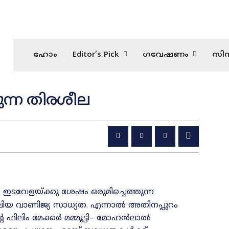
ഹോം
Editor’s Pick
ഗവേഷണം
സിന
തുന്ന തിരശീല
ഇടവേളയ്‌ക്കു ശേഷം ഒരുമിച്ചെത്തുന്ന
ും വലിയ വാണിജ്യ സാധ്യത. എന്നാൽ അതിനപ്പുറം
ഫിലിം മേക്കർ മമ്മൂട്ടി– മോഹൻലാൽ