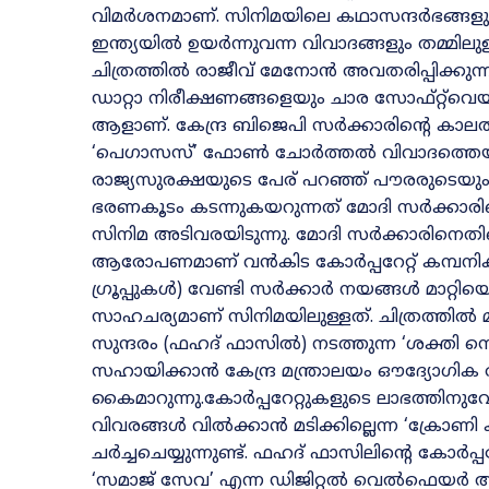
വിമർശനമാണ്‌. സിനിമയിലെ കഥാസന്ദർഭങ്ങളും
ഇന്ത്യയിൽ ഉയർന്നുവന്ന വിവാദങ്ങളും തമ്മിലുള്
ചിത്രത്തിൽ രാജീവ് മേനോൻ അവതരിപ്പിക്കുന്ന ‘
ഡാറ്റാ നിരീക്ഷണങ്ങളെയും ചാര സോഫ്റ്റ്‌വെ
ആളാണ്. കേന്ദ്ര ബിജെപി സർക്കാരിന്റെ കാലത്
‘പെഗാസസ്’ ഫോൺ ചോർത്തൽ വിവാദത്തെയാണ് ഇത
രാജ്യസുരക്ഷയുടെ പേര് പറഞ്ഞ് പൗരരുടെയും 
ഭരണകൂടം കടന്നുകയറുന്നത് മോദി സർക്കാര
സിനിമ അടിവരയിടുന്നു. മോദി സർക്കാരിനെതിരെ
ആരോപണമാണ് വൻകിട കോർപ്പറേറ്റ് കമ്പനി
ഗ്രൂപ്പുകൾ) വേണ്ടി സർക്കാർ നയങ്ങൾ മാറ്റി
സാഹചര്യമാണ് സിനിമയിലുള്ളത്. ചിത്രത്തിൽ മന
സുന്ദരം (ഫഹദ് ഫാസിൽ) നടത്തുന്ന ‘ശക്തി സ
സഹായിക്കാൻ കേന്ദ്ര മന്ത്രാലയം ഔദ്യോഗിക 
കൈമാറുന്നു.കോർപ്പറേറ്റുകളുടെ ലാഭത്തിനുവ
വിവരങ്ങൾ വിൽക്കാൻ മടിക്കില്ലെന്ന ‘ക്രോണി കാ
ചർച്ചചെയ്യുന്നുണ്ട്. ഫഹദ് ഫാസിലിന്റെ കോർപ്പറേറ
‘സമാജ് സേവ’ എന്ന ഡിജിറ്റൽ വെൽഫെയർ ആപ്പ