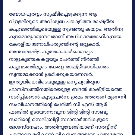
ബോധപൂർവ്വം സൃഷ്‌ടിച്ചെടുക്കുന്ന ആ
വിള്ളലിലൂടെ അവിശുദ്ധ പങ്കാളിത്ത രാഷ്‌ട്രീയ
കച്ചവടത്തിലൂടെയുള്ള നുഴഞ്ഞു കയറ്റം, അതിനു
കളമൊരുക്കുന്നവരാണ് അധികാരമോഹികളായ
കേരളീയ ജനാധിപത്യത്തിന്റെ ഒറ്റുകാർ.
അന്താരാഷ്‌ട്ര കുത്തകകൾക്കൊപ്പം
നാട്ടുകുത്തകകളയും ചേർത്ത് നിർത്തി
കച്ചവടത്തിലൂടെ കേരള രാഷ്ട്രീയാധികാരം
സ്വന്തമാക്കാൻ ശ്രമിക്കുകയാണവർ.
ഇന്ത്യയിലെവിടെയുമുള്ള മനുഷ്യവിരുദ്ധ
ഫാസിസത്തിനതിരെയുള്ള ബദൽ രാഷ്‌ട്രീയത്തെ
നശിപ്പിക്കാൻ കൂടുചേർന്ന ശ്രമം അതാണ് മുണന്നി
സംവിധാനത്തിന്റെ പേരിൽ സി എസ് ആർ
ഫണ്ടിൽ ഉടയോനാവുന്ന ട്വിന്റി ട്വിന്റി സാബു
സാറിന്റെ സെലിബ്രിറ്റി സ്ഥാനാർത്ഥികളുടെ
ദേശസ്‌നേഹം, അതിനുവേണ്ടിയാണ് സർവ്വീസ്