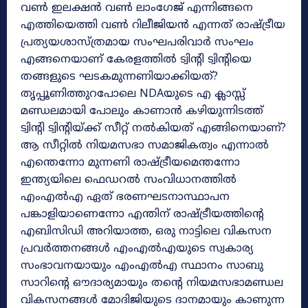
വൺ ഇലക്ഷൻ വൺ ലാംഗേജ് എന്നിങ്ങനെ
എത്തിയെത്തി വൺ റിലീജിയൻ എന്നത് രാഷ്‌ട്രീയ
പ്രത്യയശാസ്‌ത്രമായ സംഘപരിവാർ സംഘം
എങ്ങനെയാണ് കേരളത്തിൽ ട്വിന്റി ട്വിന്റിയെ
തങ്ങളുടെ ഘടകമുന്നണിയാക്കിയത്?
തൃപ്പൂണിത്തുറപോലെ NDAയുടെ എ ക്ലാസ്സ്
മണ്ഡലമായി പോലും കാണാൻ കഴിയുന്നിടത്ത്
ട്വിന്റി ട്വിന്റിയ്ക്ക് സീറ്റ് നൽകിയത് എങ്ങിനെയാണ്?
ആ സീറ്റിൽ നിയമസഭാ സമാജികത്വം എന്നാൽ
എന്തെന്നോ മുന്നണി രാഷ്‌ട്രീയമെന്തന്നോ
ഇന്ത്യയിലെ ഫെഡറൽ സംവിധാനത്തിൽ
എംഎൽഎ ഏത് ഭരണഘടനാസ്ഥാപന
പങ്കാളിയാണെന്നോ എന്തിന് രാഷ്ട്രീയത്തിന്റെ
എബിസിഡി അറിയാത്ത, ഒരു നാട്ടിലെ വികസന
പ്രവർത്തനങ്ങൾ എംഎൽഎയുടെ സ്വകാര്യ
സംഭാവനയായും എംഎൽഎ സ്ഥാനം സാബു
സാറിന്റെ ഔദാര്യമായും തന്റെ നിയമസഭാമണ്ഡല
വികസനങ്ങൾ മോദിജിയുടെ ദാനമായും കാണുന്ന