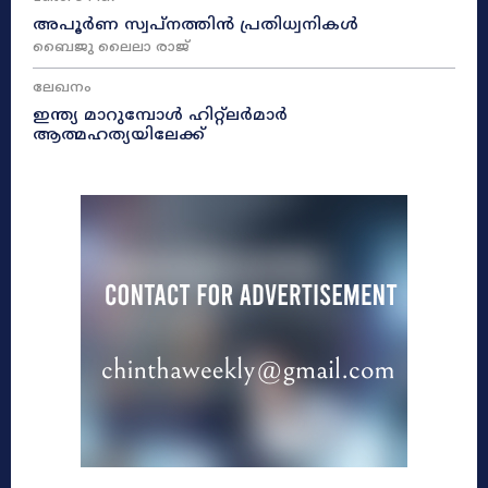
അപൂർണ സ്വപ്നത്തിൻ പ്രതിധ്വനികൾ
ബൈജു ലൈലാ രാജ്
ലേഖനം
ഇന്ത്യ മാറുമ്പോൾ ഹിറ്റ്ലർമാർ
ആത്മഹത്യയിലേക്ക്