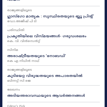
രാജ്യങ്ങളിലൂടെ
ഗ്ലാസ്ഗോ മാതൃക : സുസ്ഥിരതയുടെ ബ്ലൂ പ്രിന്റ്
ഡോ.അജീഷ് പി ടി
പരിസ്ഥിതി
പ്രകൃതിയിലെ വിസ്മയങ്ങൾ- ഗരുഡശലഭം
കെ. വി. വിൻസെൻറ്റ്
സിനിമ
അരാഷ്‌ട്രീയതയുടെ ‘നോബഡി’
കെ എ നിധിൻ നാഥ്‌
രാജ്യങ്ങളിലൂടെ
കുടിയേറ്റ വിരുദ്ധതയുടെ അപാരതയിൽ
ബിന്നറ്റ് സി ജെ
ലേഖനം
അടിയന്തരാവസ്ഥയുടെ ആവർത്തനങ്ങൾ
Editor's Pick