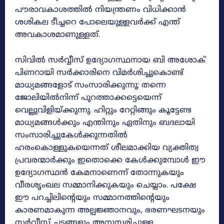
പൗരാവകാശത്തിൽ നിയന്ത്രണം വിധിക്കാൻ
ശശികല ടീച്ചറെ പോലെയുള്ളവർക്ക് എന്ത്‌
അവകാശമാണുള്ളത്‌.
സിവിൽ സർവ്വീസ് ഉദ്യോഗസ്ഥനായ ബി അശോക്
പിണറായി സർക്കാരിനെ വിമർശിച്ചുകൊണ്ട്
മാധ്യമങ്ങളോട് സംസാരിക്കുന്നു; തന്നെ
ജോലിയിൽനിന്ന് പുറത്താക്കട്ടെയെന്ന്
വെല്ലുവിളിയ്ക്കുന്നു. ഹിറ്റും റേറ്റിങ്ങും കൂട്ടേണ്ട
മാധ്യമങ്ങൾക്കും എന്തിനും ഏതിനും ബദലായി
സംസാരിച്ചുകേൾക്കുന്നതിൽ
ഹരംകൊള്ളുകയെന്നത് ശീലമാക്കിയ വ്യക്തിത്വ
പ്രവരന്മാർക്കും ഇതൊക്കെ കേൾക്കുമ്പോൾ ഈ
ഉദ്യോഗസ്ഥൻ കേമനാണെന്ന് തോന്നുകയും
വീരശൃംഖല സമ്മാനിക്കുകയും ചെയ്യാം. പക്ഷേ
ഈ പറച്ചിലിന്റെയും സമ്മാനത്തിന്റെയും
കാരണമാകുന്ന അല്പജ്ഞാനവും, ഭരണഘടനയും
സർവ്വീസ് ചട്ടങ്ങളും അനുസരിച്ചുള്ള