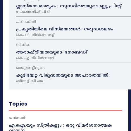
ഗ്ലാസ്ഗോ മാതൃക : സുസ്ഥിരതയുടെ ബ്ലൂ പ്രിന്റ്
ഡോ.അജീഷ് പി ടി
പരിസ്ഥിതി
പ്രകൃതിയിലെ വിസ്മയങ്ങൾ- ഗരുഡശലഭം
കെ. വി. വിൻസെൻറ്റ്
സിനിമ
അരാഷ്‌ട്രീയതയുടെ ‘നോബഡി’
കെ എ നിധിൻ നാഥ്‌
രാജ്യങ്ങളിലൂടെ
കുടിയേറ്റ വിരുദ്ധതയുടെ അപാരതയിൽ
ബിന്നറ്റ് സി ജെ
Topics
ജൻഡർ
എ.ഐ.യും സ്ത്രീകളും : ഒരു വിമർശനാത്മക
വായന