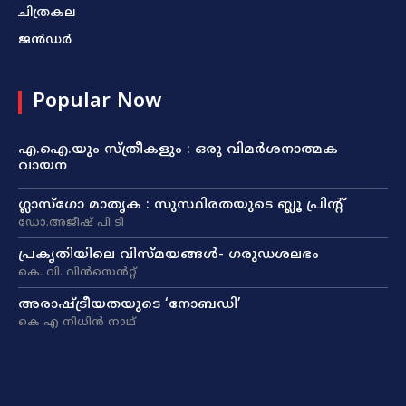
ചിത്രകല
ജൻഡർ
Popular Now
എ.ഐ.യും സ്ത്രീകളും : ഒരു വിമർശനാത്മക
വായന
ഗ്ലാസ്ഗോ മാതൃക : സുസ്ഥിരതയുടെ ബ്ലൂ പ്രിന്റ്
ഡോ.അജീഷ് പി ടി
പ്രകൃതിയിലെ വിസ്മയങ്ങൾ- ഗരുഡശലഭം
കെ. വി. വിൻസെൻറ്റ്
അരാഷ്‌ട്രീയതയുടെ ‘നോബഡി’
കെ എ നിധിൻ നാഥ്‌