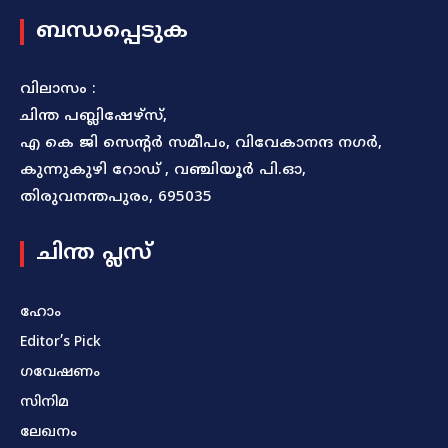
ബന്ധപ്പെടുക
വിലാസം :
ചിന്ത പബ്ലിഷേഴ്സ്,
എ കെ ജി സെന്റർ സമീപം, വിവേകാനന്ദ നഗർ,
കുന്നുകുഴി റോഡ് , വഞ്ചിയൂർ പി.ഓ,
തിരുവനന്തപുരം, 695035
ചിന്ത പ്ലസ്
ഹോം
Editor’s Pick
ഗവേഷണം
സിനിമ
ലേഖനം