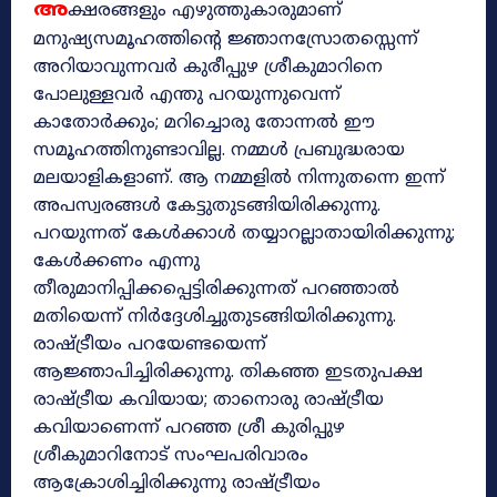
അ
ക്ഷരങ്ങളും എഴുത്തുകാരുമാണ്
മനുഷ്യസമൂഹത്തിന്റെ ജ്ഞാനസ്രോതസ്സെന്ന്
അറിയാവുന്നവർ കുരീപ്പുഴ ശ്രീകുമാറിനെ
പോലുള്ളവർ എന്തു പറയുന്നുവെന്ന്
കാതോർക്കും; മറിച്ചൊരു തോന്നൽ ഈ
സമൂഹത്തിനുണ്ടാവില്ല. നമ്മൾ പ്രബുദ്ധരായ
മലയാളികളാണ്. ആ നമ്മളിൽ നിന്നുതന്നെ ഇന്ന്‌
അപസ്വരങ്ങൾ കേട്ടുതുടങ്ങിയിരിക്കുന്നു.
പറയുന്നത് കേൾക്കാൾ തയ്യാറല്ലാതായിരിക്കുന്നു;
കേൾക്കണം എന്നു
തീരുമാനിപ്പിക്കപ്പെട്ടിരിക്കുന്നത് പറഞ്ഞാൽ
മതിയെന്ന് നിർദ്ദേശിച്ചുതുടങ്ങിയിരിക്കുന്നു.
രാഷ്ട്രീയം പറയേണ്ടയെന്ന്
ആജ്ഞാപിച്ചിരിക്കുന്നു. തികഞ്ഞ ഇടതുപക്ഷ
രാഷ്ട്രീയ കവിയായ; താനൊരു രാഷ്ട്രീയ
കവിയാണെന്ന് പറഞ്ഞ ശ്രീ കുരിപ്പുഴ
ശ്രീകുമാറിനോട് സംഘപരിവാരം
ആക്രോശിച്ചിരിക്കുന്നു രാഷ്‌ട്രീയം