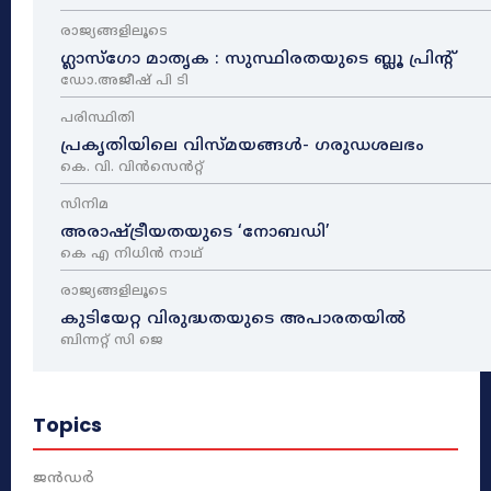
രാജ്യങ്ങളിലൂടെ
ഗ്ലാസ്ഗോ മാതൃക : സുസ്ഥിരതയുടെ ബ്ലൂ പ്രിന്റ്
ഡോ.അജീഷ് പി ടി
പരിസ്ഥിതി
പ്രകൃതിയിലെ വിസ്മയങ്ങൾ- ഗരുഡശലഭം
കെ. വി. വിൻസെൻറ്റ്
സിനിമ
അരാഷ്‌ട്രീയതയുടെ ‘നോബഡി’
കെ എ നിധിൻ നാഥ്‌
രാജ്യങ്ങളിലൂടെ
കുടിയേറ്റ വിരുദ്ധതയുടെ അപാരതയിൽ
ബിന്നറ്റ് സി ജെ
Topics
ജൻഡർ