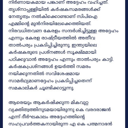
നിർണായകമായ പങ്കാണ്‌ അദ്ദേഹം വഹിച്ചത്‌.
തൃശ്‌നാപ്പള്ളിയിൽ കർഷകസമരങ്ങൾക്ക്‌
നേതൃത്വം നൽകിക്കൊണ്ടാണ്‌ സിപിഐ
എമ്മിന്റെ മുൻനിരയിലേക്കെത്തിയത്‌.
നിരവധിതവണ കേരളം സന്ദർശിച്ചിട്ടുള്ള അദ്ദേഹം
എന്നും കേരള രാഷ്‌ട്രീയത്തിൽ അതീവ
താൽപര്യം പ്രകടിപ്പിച്ചിരുന്നു. ഇന്ത്യയിലെ
കർഷകരുടെ പ്രശ്‌നങ്ങൾ സൂക്ഷ്‌മമായി
പഠിക്കുവാൻ അദ്ദേഹം എന്നും താൽപര്യം കാട്ടി.
കർഷകപ്രശ്‌നങ്ങൾ ഉയർത്തി സമരം
നയിക്കുന്നതിൽ സവിശേഷമായ
സാമർഥ്യമാണദ്ദേഹം പ്രകടിപ്പിച്ചതെന്ന്‌
സമകാലികർ ചൂണ്ടിക്കാട്ടുന്നു.
ആരെയും ആകർഷിക്കുന്ന മികവുറ്റ
വ്യക്തിത്വത്തിനുടമയായിരുന്നു കെ വരദരാജൻ
എന്ന്‌ ദീർഘകാലം അദ്ദേഹത്തിന്റെ
സഹപ്രവർത്തകനായിരുന്ന എ കെ പത്മനാഭൻ