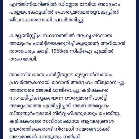
എൻജിനിയറിങ്ങിൽ ഡിമ്ലോമ നേടിയ അദ്ദേഹം
പാളയംകോട്ടയിൽ പൊതുമരാമത്തുവകുപ്പിൽ
ജീവനക്കാരനായി പ്രവർത്തിച്ചു.
കമ്യൂണിസ്റ്റ്‌ പ്രസ്ഥാനത്തിൽ ആകൃഷ്‌ടനായ
അദ്ദേഹം പാർട്ടിയെക്കുറിച്ച്‌ കൂടുതൽ അറിയാൻ
താൽപര്യം കാട്ടി. 1968ൽ സിപിഐ എമ്മിൽ
അംഗമായി.
താമസിയാതെ പാർട്ടിയുടെ മുഴുവൻസമയം
പ്രവർത്തകനായി മാറാൻ അദ്ദേഹം തീരുമാനിച്ചു.
അതോടെ ജോലി രാജിവെച്ചു. കർഷകരെ
സംഘടിപ്പിക്കുകയെന്ന ദൗത്യമാണ്‌ പാർട്ടി
അദ്ദേഹത്തെ ഏൽപ്പിച്ചത്‌. അത്‌ അദ്ദേഹം
സ്‌തുത്യർഹമായി നിർവ്വഹിക്കുകയും ചെയ്‌തു.
കർഷകരുടെ സവിശേഷമായ ആവശ്യങ്ങൾ
ഉയർത്തിക്കൊണ്ട്‌ നിരവധി സമരങ്ങൾക്ക്‌
വരദരാജൻ നേതൃത്വം നൽകി.