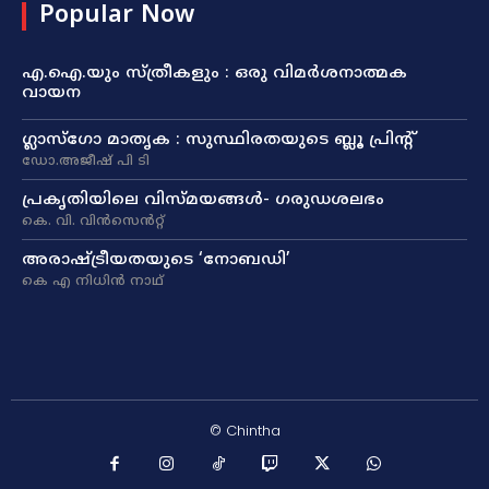
Popular Now
എ.ഐ.യും സ്ത്രീകളും : ഒരു വിമർശനാത്മക
വായന
ഗ്ലാസ്ഗോ മാതൃക : സുസ്ഥിരതയുടെ ബ്ലൂ പ്രിന്റ്
ഡോ.അജീഷ് പി ടി
പ്രകൃതിയിലെ വിസ്മയങ്ങൾ- ഗരുഡശലഭം
കെ. വി. വിൻസെൻറ്റ്
അരാഷ്‌ട്രീയതയുടെ ‘നോബഡി’
കെ എ നിധിൻ നാഥ്‌
© Chintha