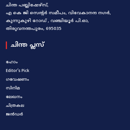
ചിന്ത പബ്ലിഷേഴ്സ്,
എ കെ ജി സെന്റർ സമീപം, വിവേകാനന്ദ നഗർ,
കുന്നുകുഴി റോഡ് , വഞ്ചിയൂർ പി.ഓ,
തിരുവനന്തപുരം, 695035
ചിന്ത പ്ലസ്
ഹോം
Editor’s Pick
ഗവേഷണം
സിനിമ
ലേഖനം
ചിത്രകല
ജൻഡർ