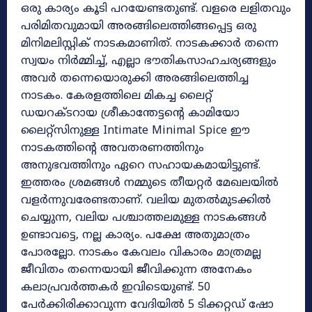
ഒരു കാര്യം കൂടി പറയേണ്ടതുണ്ട്. വളരെ ലളിതവും
പരിമിതവുമായി അരങ്ങിലെത്തിങ്ങപ്പെട്ട ഒരു
മിനിമലിസ്റ്റിക് നാടകമാണിത്. നാടകക്കാർ തന്നെ
സ്വയം നിർമ്മിച്ച്, എല്ലാ ഭൗതികസാഹചര്യങ്ങളും
അവർ തന്നെയൊരുക്കി അരങ്ങിലെത്തിച്ച
നാടകം. കേരളത്തിലെ മികച്ച ലൈറ്റ്
ഡയറക്ടറായ ശ്രീകാന്തേട്ടൻ്റെ കാമിയോ
ലൈറ്റ്സിനുള്ള Intimate Minimal Spice ഈ
നാടകത്തിൻ്റെ അവതരണത്തിനും
അനുഭവത്തിനും ഏറെ സഹായകമായിട്ടുണ്ട്.
ഇത്തരം ശ്രമങ്ങൾ നമ്മുടെ തീയറ്റർ മേഖലയിൽ
വളർന്നുവരേണ്ടതാണ്. വലിയ മുതൽമുടക്കിൽ
ചെയ്യുന്ന, വലിയ പശ്ചാത്തലമുള്ള നാടകങ്ങൾ
ഉണ്ടാവട്ടെ, നല്ല കാര്യം. പക്ഷേ അതുമാത്രം
പോരല്ലോ. നാടകം കേവലം വികാരം മാത്രമല്ല
ജീവിതം തന്നെയായി ജീവിക്കുന്ന അനേകം
കലാപ്രവർത്തകർ ഇവിടെയുണ്ട്. 50
പേർക്കിരിക്കാവുന്ന വേദിയിൽ 5 ടിക്കറ്റഡ് ഷോ