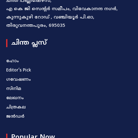
ചിന്ത പബ്ലിഷേഴ്സ്,
എ കെ ജി സെന്റർ സമീപം, വിവേകാനന്ദ നഗർ,
കുന്നുകുഴി റോഡ് , വഞ്ചിയൂർ പി.ഓ,
തിരുവനന്തപുരം, 695035
ചിന്ത പ്ലസ്
ഹോം
Editor’s Pick
ഗവേഷണം
സിനിമ
ലേഖനം
ചിത്രകല
ജൻഡർ
Popular Now