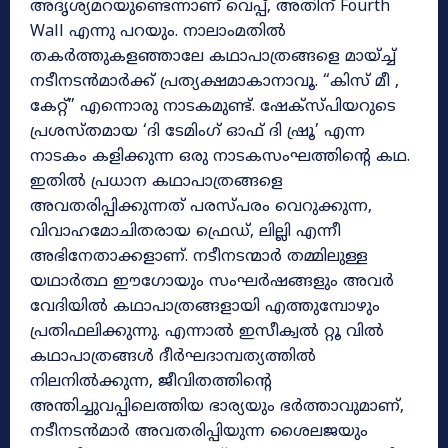
അദൃശ്യമറയുണ്ടെന്നാണ് വെപ്പ്, അതിന് Fourth
Wall എന്നു പറയും. നാലാംമതിൽ
തകർത്തുകളഞ്ഞാലേ കഥാപാത്രങ്ങളെ മായ്ച്ച്
നടീനടൻമാർക്ക് പ്രത്യക്ഷമാകാനാവൂ. “കിസ് മീ ,
കേറ്റ്” എന്നൊരു നാടകമുണ്ട്. ഷേക്സ്പിയറുടെ
പ്രശസ്തമായ ‘ദി ടേമിംഗ് ഓഫ് ദി ഷ്രൂ’ എന്ന
നാടകം കളിക്കുന്ന ഒരു നാടകസംഘത്തിന്റെ കഥ.
ഇതിൽ പ്രധാന കഥാപാത്രങ്ങളെ
അവതരിപ്പിക്കുന്നത് പരസ്പരം വെറുക്കുന്ന,
വിവാഹമോചിതരായ ഫ്രെഡ്, ലില്ലി എന്നീ
അഭിനേതാക്കളാണ്. നടീനടന്മാർ തമ്മിലുള്ള
യഥാർത്ഥ ഈഗോയും സംഘർഷങ്ങളും അവർ
വേദിയിൽ കഥാപാത്രങ്ങളായി എത്തുമ്പോഴും
പ്രതിഫലിക്കുന്നു. എന്നാൽ ഇസീക്വൽ റ്റൂ വിൽ
കഥാപാത്രങ്ങൾ ദീർഘദാമ്പത്യത്തിൽ
നിലനിൽക്കുന്ന, ജീവിതത്തിൻ്റെ
അന്തിച്ചുവപ്പിലെത്തിയ ഭാര്യയും ഭർത്താവുമാണ്,
നടീനടൻമാർ അവതരിപ്പിയുന്ന ശൈലജയും