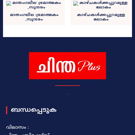
മാതംഗലീല :ഭ്രമാത്മകം
കാഴ്ചകൾക്കപ്പുറമുള്ള
,സുന്ദരം
ലോകം
.
ബന്ധപ്പെടുക
വിലാസം :