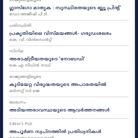
രാജ്യങ്ങളിലൂടെ
ഗ്ലാസ്ഗോ മാതൃക : സുസ്ഥിരതയുടെ ബ്ലൂ പ്രിന്റ്
ഡോ.അജീഷ് പി ടി
പരിസ്ഥിതി
പ്രകൃതിയിലെ വിസ്മയങ്ങൾ- ഗരുഡശലഭം
കെ. വി. വിൻസെൻറ്റ്
സിനിമ
അരാഷ്‌ട്രീയതയുടെ ‘നോബഡി’
കെ എ നിധിൻ നാഥ്‌
രാജ്യങ്ങളിലൂടെ
കുടിയേറ്റ വിരുദ്ധതയുടെ അപാരതയിൽ
ബിന്നറ്റ് സി ജെ
ലേഖനം
അടിയന്തരാവസ്ഥയുടെ ആവർത്തനങ്ങൾ
Editor's Pick
അപൂർണ സ്വപ്നത്തിൻ പ്രതിധ്വനികൾ