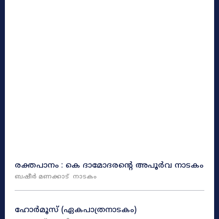
രക്തപാനം : കെ ദാമോദരന്റെ അപൂർവ നാടകം
ബഷീർ മണക്കാട്
നാടകം
ഹോർമൂസ്‌ (ഏകപാത്രനാടകം)