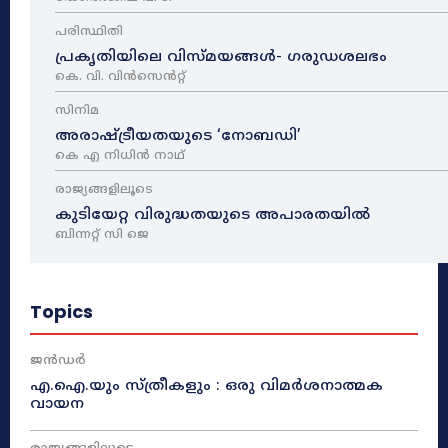
പരിസ്ഥിതി
പ്രകൃതിയിലെ വിസ്മയങ്ങൾ- ഗരുഡശലഭം
കെ. വി. വിൻസെൻറ്റ്
സിനിമ
അരാഷ്‌ട്രീയതയുടെ ‘നോബഡി’
കെ എ നിധിൻ നാഥ്‌
രാജ്യങ്ങളിലൂടെ
കുടിയേറ്റ വിരുദ്ധതയുടെ അപാരതയിൽ
ബിന്നറ്റ് സി ജെ
Topics
ജൻഡർ
എ.ഐ.യും സ്ത്രീകളും : ഒരു വിമർശനാത്മക
വായന