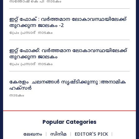
സന്തോഷ്‌ കെ പി
നാടകം
ഇറ്റ് ഫോക് : വർത്തമാന ലോകാവസ്ഥയിലേക്ക്
തുറക്കുന്ന ജാലകം -2
പ്രേം പ്രസാദ്
നാടകം
ഇറ്റ് ഫോക്ക്: വർത്തമാന ലോകാവസ്ഥയിലേക്ക്
തുറക്കുന്ന ജാലകം
പ്രേം പ്രസാദ്
നാടകം
കേരളം ചലനങ്ങൾ സൃഷ്ടിക്കുന്നു :അനാമിക
ഹക്സർ
നാടകം
Popular Categories
ലേഖനം
സിനിമ
EDITOR'S PICK