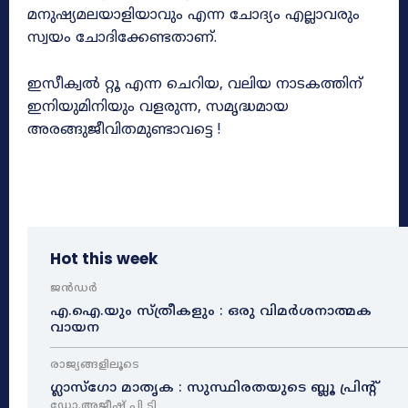
മനുഷ്യമലയാളിയാവും എന്ന ചോദ്യം എല്ലാവരും
സ്വയം ചോദിക്കേണ്ടതാണ്.
ഇസീക്വൽ റ്റൂ എന്ന ചെറിയ, വലിയ നാടകത്തിന്
ഇനിയുമിനിയും വളരുന്ന, സമൃദ്ധമായ
അരങ്ങുജീവിതമുണ്ടാവട്ടെ !
Hot this week
ജൻഡർ
എ.ഐ.യും സ്ത്രീകളും : ഒരു വിമർശനാത്മക
വായന
രാജ്യങ്ങളിലൂടെ
ഗ്ലാസ്ഗോ മാതൃക : സുസ്ഥിരതയുടെ ബ്ലൂ പ്രിന്റ്
ഡോ.അജീഷ് പി ടി