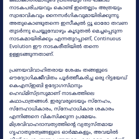
കലാകാരൻമാരുടെ പ്രതിഭയും ദീർഘകാല
നാടകപരിചയവും കൊണ്ട് ഇതെല്ലാം അത്രയും
സ്വാഭാവികവും നൈസർഗികവുമായിരിക്കുന്നു.
അതുകൊണ്ടുതന്നെ ഇസീക്വൽ റ്റൂ ഓരോ തവണ
തുടർന്നു ചെയ്യുമ്പോഴും കൂടുതൽ മെച്ചപ്പെടുന്ന
നാടകമായിരിക്കും എന്നതുറപ്പാണ്, Continuous
Evolution ഈ നാടകരീതിയിൽ തന്നെ
ഉള്ളടങ്ങുന്നതാണ്.
പ്രണയവിവാഹിതരായ ശേഷം തങ്ങളുടെ
ഔദ്യോഗികജീവിതം പൂർത്തീകരിച്ച ഒരു റിട്ടയേഡ്
കെഎസ്ഇബി ഉദ്യോഗസ്‌ഥനും
ഹെഡ്മിസ്ട്രസുമാണ് നാടകത്തിലെ
കഥാപാത്രങ്ങൾ. ഇരുവരുടെയും സ്‌നേഹം,
സ്‌നേഹാധികാരം, സ്‌നേഹാധികാര ശകാരം
എന്നിങ്ങനെ വികസിക്കുന്ന പ്രമേയം.
മിശ്രവിവാഹദാമ്പത്യത്തിൻ്റെ വ്യത്യസ്‌തമായ
ഗൃഹാതുരത്വങ്ങളുടെ ഓർമ്മകളും, അവയിൽ