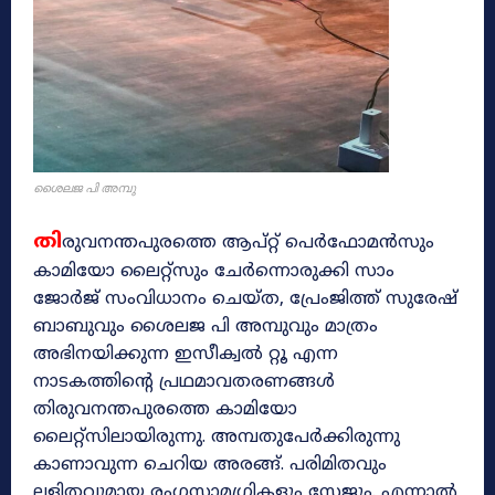
ശൈലജ പി അമ്പു
തി
രുവനന്തപുരത്തെ ആപ്റ്റ് പെർഫോമൻസും
കാമിയോ ലൈറ്റ്‌സും ചേർന്നൊരുക്കി സാം
ജോർജ് സംവിധാനം ചെയ്ത, പ്രേംജിത്ത് സുരേഷ്
ബാബുവും ശൈലജ പി അമ്പുവും മാത്രം
അഭിനയിക്കുന്ന ഇസീക്വൽ റ്റൂ എന്ന
നാടകത്തിൻ്റെ പ്രഥമാവതരണങ്ങൾ
തിരുവനന്തപുരത്തെ കാമിയോ
ലൈറ്റ്സിലായിരുന്നു. അമ്പതുപേർക്കിരുന്നു
കാണാവുന്ന ചെറിയ അരങ്ങ്. പരിമിതവും
ലളിതവുമായ രംഗസാമഗ്രികളും സ്റ്റേജും. എന്നാൽ